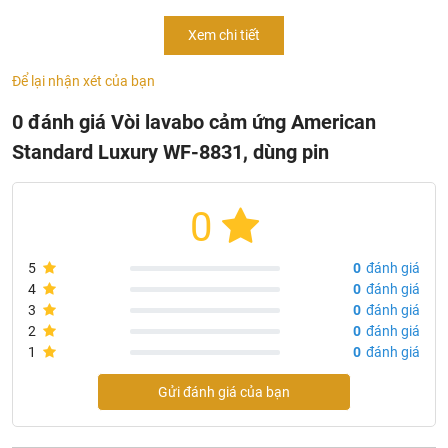
Chất liệu: Đồng mạ Crom, Niken
Xem chi tiết
Áp lực nước: 0.05MPa ~ 0.75MPa
Để lại nhận xét của bạn
Loại vòi cho chậu lavabo 1 lỗ
0 đánh giá Vòi lavabo cảm ứng American
Tính năng vòi chậu American WF-8831
Standard Luxury WF-8831, dùng pin
Vòi lạnh cho chậu lavabo
Thiết kế hiện đại, tinh tế
0
Lớp mạ bền vững sau nhiều năm
Hãng sản xuất: American standard
5
0
đánh giá
Công nghệ sản xuất: Mỹ
4
0
đánh giá
Sản phẩm nhập khẩu chính hãng
3
0
đánh giá
2
0
đánh giá
Bản vẽ kích thước vòi cảm ứng American 8831
1
0
đánh giá
Gửi đánh giá của bạn