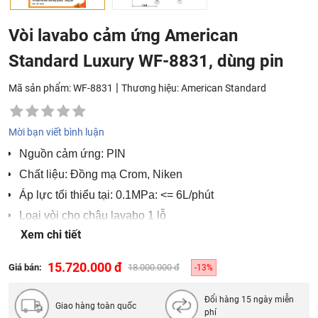
Vòi lavabo cảm ứng American
Standard Luxury WF-8831, dùng pin
|
Mã sản phẩm: WF-8831
Thương hiệu:
American Standard
Mời bạn viết bình luận
Nguồn cảm ứng: PIN
Chất liệu: Đồng mạ Crom, Niken
Áp lực tối thiểu tại: 0.1MPa: <= 6L/phút
Loại vòi cho chậu lavabo 1 lỗ
Xem chi tiết
Bảo hành 2 năm
15.720.000 đ
Giá bán:
18.000.000 đ
-13%
Đổi hàng 15 ngày miễn
Giao hàng toàn quốc
phí