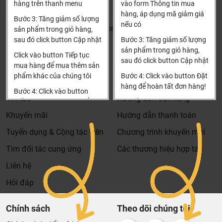
đặt hàng
hàng trên thanh menu
vào form Thông tin mua
Bảo trì sản phẩm lên tới 5 năm, tặng các phụ kiện hao
Xin cảm ơn!
hàng, áp dụng mã giảm giá
Bước 3: Tăng giảm số lượng
mòn và thay thế miễn phí.
nếu có
Khalinguyen.vn@gmail.com
sản phẩm trong giỏ hàng,
Bảo trì kiểm tra sản phẩm trước khi hết hạn bảo hành
sau đó click button Cập nhật
Bước 3: Tăng giảm số lượng
0904501766
kể cả sản phẩm có lên đên 5 năm hay 10 năm bảo
sản phẩm trong giỏ hàng,
Click vào button Tiếp tục
hành miễn phí, Khali Nguyễn sẽ liên hệ để bảo trì và
sau đó click button Cập nhật
Thông tin
Thông tin thêm
mua hàng để mua thêm sản
kiểm tra khi đến hạn, khách hàng không phải ghi nhớ
phẩm khác của chúng tôi
Bước 4: Click vào button Đặt
Tìm đại lý & Hợp tác
Hướng dẫn mua hàng
hay lưu thông tin gì cả.
hàng để hoàn tất đơn hàng!
Bước 4: Click vào button
Tin tức
Hướng dẫn đặt hàng
Khali Nguyễn - Tri kỷ của ngôi nhà bạn!
Tiến hành thanh toán để
Xin cảm ơn khách hàng!!!
thanh toán đơn hàng của
Khuyến mãi
Hướng dẫn thanh toán
bạn.
Tuyển dụng & Cộng tác viên
Chương trình khuyến mãi
Xin cảm ơn khách hàng!!!
Tìm đối tác cung ứng
Các thương hiệu hợp tác
Liên hệ
Hỏi đáp
Chính sách
Theo dõi chúng tôi