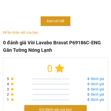
Thông Tin Sản Phẩm Vòi Lavabo Bravat P69186C-ENG
Xem chi tiết
Gắn Tường Nóng Lạnh
- Mã sản phẩm:
P69186C-ENG
Để lại nhận xét của bạn
- Chủng loại: vòi chậu lavabo gắn tường cao cấp
0 đánh giá Vòi Lavabo Bravat P69186C-ENG
- Thân vòi: đồng thau
Gắn Tường Nóng Lạnh
- Tay cầm: kẽm
- Vỏ: đồng thau
- Mạ: chrome
0
- Bộ sục khí Neoperl
- Tốc độ dòng chảy: 5,7L / phút @ 0,3MPa
5
0
đánh giá
- Có thể sử dụng với bộ trộn nhiệt D970C-ENG
4
0
đánh giá
- Nhập khẩu: Đức
3
0
đánh giá
- Thương hiệu: Bravat
2
0
đánh giá
1
0
đánh giá
Gửi đánh giá của bạn