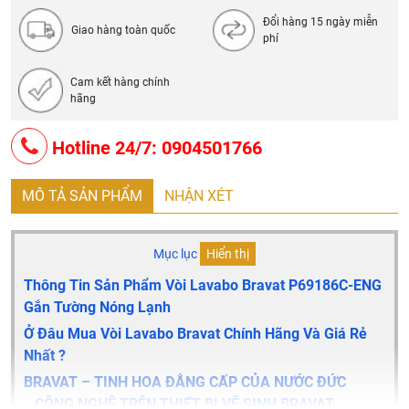
- Thương hiệu: Bravat
Đổi hàng 15 ngày miễn
Giao hàng toàn quốc
phí
Cam kết hàng chính
hãng
Hotline 24/7: 0904501766
MÔ TẢ SẢN PHẨM
NHẬN XÉT
Mục lục
Hiển thị
Thông Tin Sản Phẩm Vòi Lavabo Bravat P69186C-ENG
Gắn Tường Nóng Lạnh
Ở Đâu Mua Vòi Lavabo Bravat Chính Hãng Và Giá Rẻ
Nhất ?
BRAVAT – TINH HOA ĐẲNG CẤP CỦA NƯỚC ĐỨC
CÔNG NGHỆ TRÊN THIẾT BỊ VỆ SINH BRAVAT