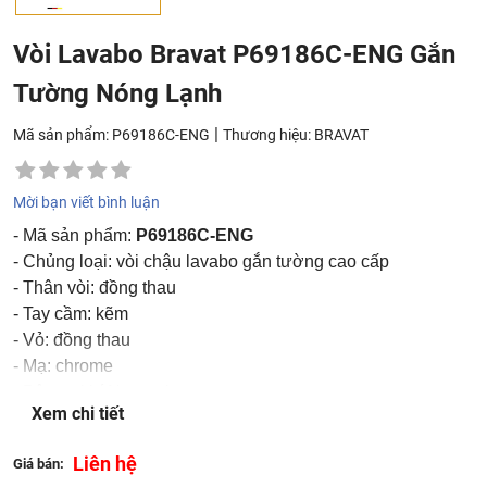
Vòi Lavabo Bravat P69186C-ENG Gắn
Tường Nóng Lạnh
|
Mã sản phẩm: P69186C-ENG
Thương hiệu:
BRAVAT
Mời bạn viết bình luận
- Mã sản phẩm:
P69186C-ENG
- Chủng loại: vòi chậu lavabo gắn tường cao cấp
- Thân vòi: đồng thau
- Tay cầm: kẽm
- Vỏ: đồng thau
- Mạ: chrome
- Bộ sục khí Neoperl
Xem chi tiết
- Tốc độ dòng chảy: 5,7L / phút @ 0,3MPa
- Có thể sử dụng với bộ trộn nhiệt D970C-ENG
Liên hệ
Giá bán:
- Nhập khẩu: Đức