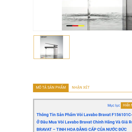
MÔ TẢ SẢN PHẨM
NHẬN XÉT
Mục lục
Hiển 
Thông Tin Sản Phẩm Vòi Lavabo Bravat F156101C
Ở Đâu Mua Vòi Lavabo Bravat Chính Hãng Và Giá R
BRAVAT – TINH HOA ĐẲNG CẤP CỦA NƯỚC ĐỨC