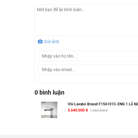
Gửi ảnh
0 bình luận
Vòi Lavabo Bravat F156101C-ENG 1 Lỗ N
5.640.000 đ
7.050.000 đ