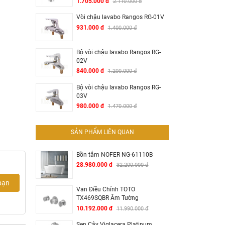
1.705.000 đ
2.110.000 đ
Vòi chậu lavabo Rangos RG-01V
931.000 đ
1.400.000 đ
Bộ vòi chậu lavabo Rangos RG-
02V
840.000 đ
1.200.000 đ
Bộ vòi chậu lavabo Rangos RG-
03V
980.000 đ
1.470.000 đ
SẢN PHẨM LIÊN QUAN
Bồn tắm NOFER NG-61110B
28.980.000 đ
32.200.000 đ
bạn
Van Điều Chỉnh TOTO
TX469SQBR Âm Tường
10.192.000 đ
11.990.000 đ
Sen Cây Viglacera Platinum