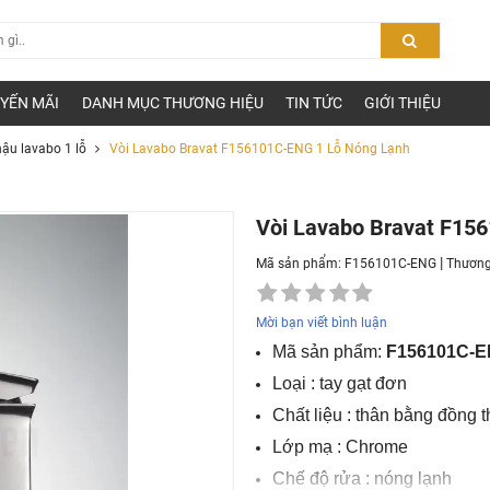
YẾN MÃI
DANH MỤC THƯƠNG HIỆU
TIN TỨC
GIỚI THIỆU
hậu lavabo 1 lỗ
Vòi Lavabo Bravat F156101C-ENG 1 Lỗ Nóng Lạnh
Vòi Lavabo Bravat F15
|
Mã sản phẩm: F156101C-ENG
Thương
Mời bạn viết bình luận
Mã sản phẩm:
F156101C-
Loại : tay gạt đơn
Chất liệu : thân bằng đồng 
Lớp mạ : Chrome
Chế độ rửa : nóng lạnh