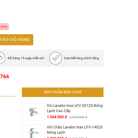
t
-20%
VÀO GIỎ HÀNG
Đổi hàng 15 ngày miễn phí
Cam kết hàng chính hãng
1766
SẢN PHẨM BÁN CHẠY
Vòi Lavabo Inax LFV-2012S Nóng
Lạnh Cao Cấp
1.944.000 đ
2.630.000 đ
Vòi Chậu Lavabo Inax LFV-1402S
Nóng Lạnh