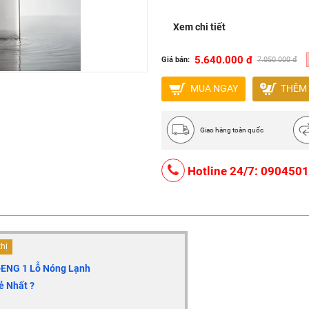
Tốc độ dòng chảy : 5.7L/phú
Xem chi tiết
Thiết kế sang trọng, tinh tế
Lớp mạ chống ăn mòn
5.640.000 đ
Giá bán:
7.050.000 đ
Sản xuất tại Trung Quốc
MUA NGAY
THÊM 
Giao hàng toàn quốc
Hotline 24/7: 090450
thị
-ENG 1 Lỗ Nóng Lạnh
ẻ Nhất ?