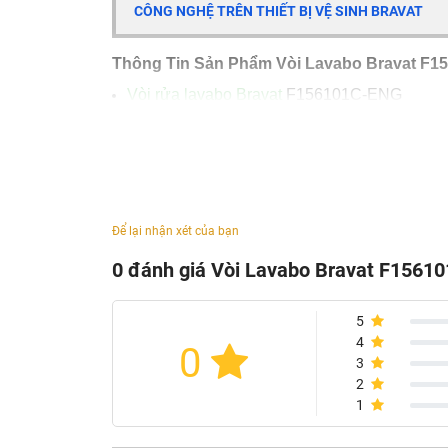
CÔNG NGHỆ TRÊN THIẾT BỊ VỆ SINH BRAVAT
Thông Tin Sản Phẩm Vòi Lavabo Bravat F1
Vòi rửa lavabo Bravat
F156101C-ENG
Loại : tay gạt đơn
Chất liệu : thân bằng đồng thau, tay cầm kẽm
Lớp mạ : Chrome
Chế độ rửa : nóng lạnh
Để lại nhận xét của bạn
Tốc độ dòng chảy : 5.7L/phút
0 đánh giá Vòi Lavabo Bravat F1561
Thiết kế sang trọng, tinh tế
Lớp mạ chống ăn mòn
5
Sản xuất tại Trung Quốc
4
0
3
2
1