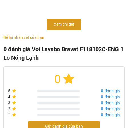
Thông Tin Sản Phẩm Vòi Lavabo Bravat F118102C-ENG
Xem chi tiết
1 Lỗ Nóng Lạnh
- Mã sản phẩm:
F118102C-2-ENG
Để lại nhận xét của bạn
- Chủng loại: vòi chậu lavabo cao cấp
0 đánh giá Vòi Lavabo Bravat F118102C-ENG 1
- Thân: đồng thau cao cấp
Lỗ Nóng Lạnh
- Tay cầm: kẽm
- Mạ: chrome
- Bộ trộn gốm xả Kerox 28mm
0
- Bộ sục khí Neoperl
- 610mm M8 x G1/2 SS Hoses 2pcs
5
0
đánh giá
- Tốc độ dòng chảy: 5.7L/min@0.3 MPa
4
0
đánh giá
- Nhập khẩu: Đức
3
0
đánh giá
- Thương hiệu: Bravat
2
0
đánh giá
1
0
đánh giá
Gửi đánh giá của bạn