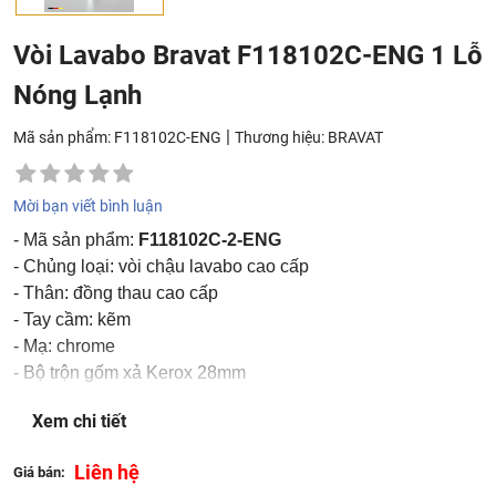
Vòi Lavabo Bravat F118102C-ENG 1 Lỗ
Nóng Lạnh
|
Mã sản phẩm: F118102C-ENG
Thương hiệu:
BRAVAT
Mời bạn viết bình luận
- Mã sản phẩm:
F118102C-2-ENG
- Chủng loại: vòi chậu lavabo cao cấp
- Thân: đồng thau cao cấp
- Tay cầm: kẽm
- Mạ: chrome
- Bộ trộn gốm xả Kerox 28mm
- Bộ sục khí Neoperl
Xem chi tiết
- 610mm M8 x G1/2 SS Hoses 2pcs
- Tốc độ dòng chảy: 5.7L/min@0.3 MPa
Liên hệ
Giá bán:
- Nhập khẩu: Đức