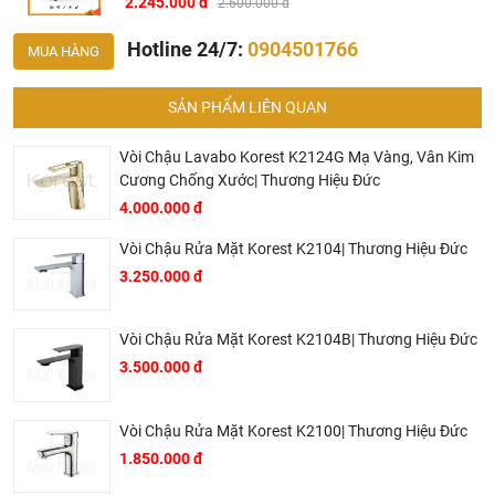
2.245.000 đ
2.600.000 đ
Hotline 24/7:
0904501766
MUA HÀNG
SẢN PHẨM LIÊN QUAN
Vòi Chậu Lavabo Korest K2124G Mạ Vàng, Vân Kim
Bản vẽ vòi lavabo American Standard Loven WF-1M01
Cương Chống Xước| Thương Hiệu Đức
Tên gọi khác: Gật gù chậu rửa mặt American Standard
4.000.000 đ
WF-1M01
Vòi Chậu Rửa Mặt Korest K2104| Thương Hiệu Đức
Tại Khali Nguyễn, chúng tôi cam kết:
3.250.000 đ
Cam kết 100% sản phẩm chính hãng, nếu phát hiện ra
hàng giả hàng nhái hoàn tiền 200%.
Vòi Chậu Rửa Mặt Korest K2104B| Thương Hiệu Đức
Sản phẩm được Khali Nguyễn lựa chọn bán là những
3.500.000 đ
sản phẩm có chất lượng phù hợp với giá thành và đã bán
là phải có trách nhiệm với hàng hóa và khách hàng!
Vòi Chậu Rửa Mặt Korest K2100| Thương Hiệu Đức
Bán hàng có tâm: Chúng tôi mong muốn được tư vấn
1.850.000 đ
khách hàng chọn được những sản phẩm phù hợp và