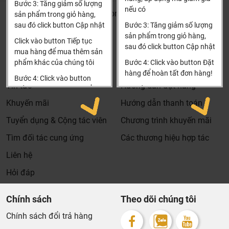
Bước 3: Tăng giảm số lượng
nếu có
Khalinguyen.vn@gmail.com
sản phẩm trong giỏ hàng,
sau đó click button Cập nhật
Bước 3: Tăng giảm số lượng
0904501766
sản phẩm trong giỏ hàng,
Click vào button Tiếp tục
sau đó click button Cập nhật
Thông tin
Thông tin thêm
mua hàng để mua thêm sản
phẩm khác của chúng tôi
Bước 4: Click vào button Đặt
Tìm đại lý & Hợp tác
Hướng dẫn mua hàng
hàng để hoàn tất đơn hàng!
Bước 4: Click vào button
Tin tức
Hướng dẫn đặt hàng
Tiến hành thanh toán để
Xin cảm ơn khách hàng!!!
thanh toán đơn hàng của
Khuyến mãi
Hướng dẫn thanh toán
bạn.
Dịch vụ riêng của Khali Nguyễn dành cho khách hàng:
Tuyển dụng & Cộng tác viên
Chương trình khuyến mãi
Xin cảm ơn khách hàng!!!
Khảo sát công trình, để hỗ trợ khách hàng chọn sản
Tìm đối tác cung ứng
Các thương hiệu hợp tác
phẩm đúng và phù hợp cũng như đưa ra các lời
Liên hệ
khuyên, chú ý, hoặc chỉ ra các vấn khổng ổn nếu có
Hỏi đáp
hoàn toàn miễn phí.
Bảo trì sản phẩm lên tới 5 năm, tặng các phụ kiện hao
Chính sách
Theo dõi chúng tôi
mòn và thay thế miễn phí.
Bảo trì kiểm tra sản phẩm trước khi hết hạn bảo hành
Chính sách đổi trả hàng
kể cả sản phẩm có lên đên 5 năm hay 10 năm bảo