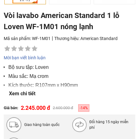
Vòi lavabo American Standard 1 lỗ
Loven WF-1M01 nóng lạnh
|
Mã sản phẩm: WF-1M01
Thương hiệu:
American Standard
Mời bạn viết bình luận
Bộ sưu tập: Loven
Màu sắc: Mạ crom
Kích thước: R107mm x H90mm
Xem chi tiết
Bảo hành 2 năm
2.245.000 đ
Giá bán:
2.600.000 đ
-14%
Đổi hàng 15 ngày miễn
Giao hàng toàn quốc
phí