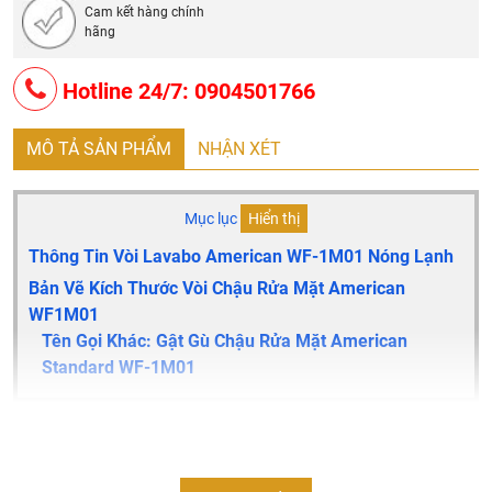
Cam kết hàng chính
hãng
Hotline 24/7: 0904501766
MÔ TẢ SẢN PHẨM
NHẬN XÉT
Mục lục
Hiển thị
Thông Tin Vòi Lavabo American WF-1M01 Nóng Lạnh
Bản Vẽ Kích Thước Vòi Chậu Rửa Mặt American
WF1M01
Tên Gọi Khác: Gật Gù Chậu Rửa Mặt American
Standard WF-1M01
Thông tin vòi lavabo American WF-1M01 nóng lạnh
Vòi lavabo nóng lạnh
WF-1M01 dành cho chậu 1 lỗ (FC)