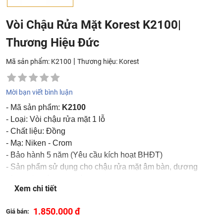
Vòi Chậu Rửa Mặt Korest K2100|
Thương Hiệu Đức
|
Mã sản phẩm: K2100
Thương hiệu:
Korest
Mời bạn viết bình luận
- Mã sản phẩm:
K2100
- Loại: Vòi chậu rửa mặt 1 lỗ
- Chất liệu: Đồng
- Mạ: Niken - Crom
- Bảo hành 5 năm (Yêu cầu kích hoạt BHĐT)
- Sản phẩm sử dụng cho chậu rửa mặt âm bàn, dương
vành, và chậu treo tường
Xem chi tiết
Sản phẩm được phân phối tại các tỉnh thành thuộc khu
1.850.000 đ
Giá bán:
vực phía Bắc