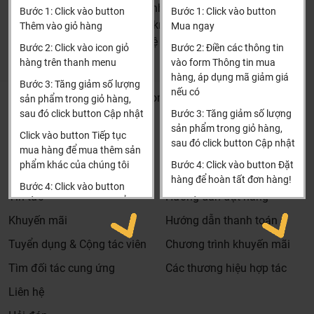
HN: số 160 đường Văn Minh, Di Trạch, Hoài Đức, Hà Nội
Bước 1: Click vào button
Bước 1: Click vào button
(Cách đại học công nghiệp 1 km)
Thêm vào giỏ hàng
Mua ngay
HCM và các tỉnh khác: Liên hệ hotline để được hướng dẫn
Bước 2: Click vào icon giỏ
Bước 2: Điền các thông tin
đặt hàng
hàng trên thanh menu
vào form Thông tin mua
Xin cảm ơn!
hàng, áp dụng mã giảm giá
Bước 3: Tăng giảm số lượng
nếu có
Khalinguyen.vn@gmail.com
sản phẩm trong giỏ hàng,
sau đó click button Cập nhật
Bước 3: Tăng giảm số lượng
0904501766
sản phẩm trong giỏ hàng,
Click vào button Tiếp tục
sau đó click button Cập nhật
Thông tin
Thông tin thêm
mua hàng để mua thêm sản
phẩm khác của chúng tôi
Bước 4: Click vào button Đặt
Tìm đại lý & Hợp tác
Hướng dẫn mua hàng
hàng để hoàn tất đơn hàng!
Bước 4: Click vào button
Tin tức
Hướng dẫn đặt hàng
Tiến hành thanh toán để
Xin cảm ơn khách hàng!!!
thanh toán đơn hàng của
Khuyến mãi
Hướng dẫn thanh toán
bạn.
Tuyển dụng & Cộng tác viên
Chương trình khuyến mãi
Xin cảm ơn khách hàng!!!
Tìm đối tác cung ứng
Các thương hiệu hợp tác
Liên hệ