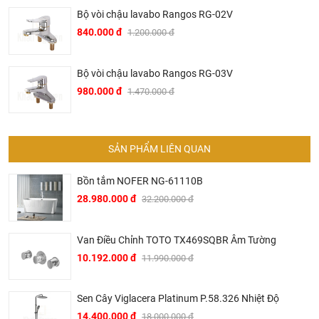
trị với khách hàng, điều đó giúp chúng tôi là đơn vị có giá
Bộ vòi chậu lavabo Rangos RG-02V
bán tốt nhất trong thị trường so với sản phẩm + dịch vụ
840.000 đ
1.200.000 đ
mà khách hàng nhận được. Bời vì Khali Nguyễn muốn
trở thành tri kỷ của ngôi nhà bạn.
Bộ vòi chậu lavabo Rangos RG-03V
980.000 đ
1.470.000 đ
SẢN PHẨM LIÊN QUAN
Bồn tắm NOFER NG-61110B
28.980.000 đ
32.200.000 đ
Van Điều Chỉnh TOTO TX469SQBR Âm Tường
10.192.000 đ
11.990.000 đ
Dịch vụ riêng của Khali Nguyễn dành cho khách hàng:
Khảo sát công trình, để hỗ trợ khách hàng chọn sản
Sen Cây Viglacera Platinum P.58.326 Nhiệt Độ
phẩm đúng và phù hợp cũng như đưa ra các lời
14.400.000 đ
18.000.000 đ