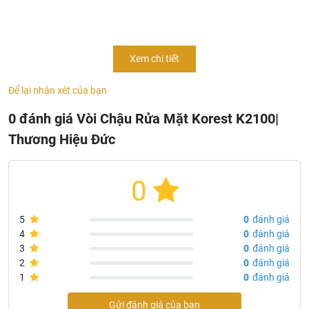
Thích hợp với nhiều không gian, kể cả không gian nhỏ.
Dễ phối kết hợp với các đồ dùng khác tạo nên tổng thể
hài hòa.
Xem chi tiết
Chất liệu đồng cao cấp, bền chắc, mạ niken-crom sáng
bóng.
Để lại nhận xét của bạn
Sử dụng cho chậu rửa âm bàn, dương vành, treo tường.
0 đánh giá Vòi Chậu Rửa Mặt Korest K2100|
Thương Hiệu Đức
0
5
0
đánh giá
4
0
đánh giá
3
0
đánh giá
2
0
đánh giá
1
0
đánh giá
Gửi đánh giá của bạn