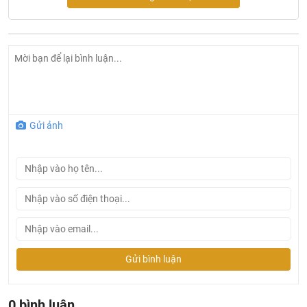
Thông số kỹ thuật vòi chậu 1 lỗ Korest
K2100
Gửi ảnh
- Mã sản phẩm:
K2100
- Loại: Vòi chậu rửa mặt 1 lỗ
- Chất liệu: Đồng
- Mạ: Niken - Crom
- Bảo hành 5 năm (Yêu cầu kích hoạt BHĐT)
- Sản phẩm sử dụng cho chậu rửa mặt âm bàn, dương
vành, và chậu treo tường
Gửi bình luận
Tại Khali Nguyễn, chúng tôi cam kết:
Cam kết 100% sản phẩm chính hãng, nếu phát hiện ra
0 bình luận