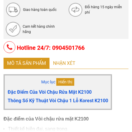
Đổi hàng 15 ngày miễn
Giao hàng toàn quốc
phí
Cam kết hàng chính
hãng
Hotline 24/7: 0904501766
MÔ TẢ SẢN PHẨM
NHẬN XÉT
Mục lục
Hiển thị
Đặc Điểm Của Vòi Chậu Rửa Mặt K2100
Thông Số Kỹ Thuật Vòi Chậu 1 Lỗ Korest
K2100
Đặc điểm của Vòi chậu rửa mặt K2100
Thiết kế hiện đại, sang trọng.