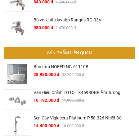
840.000 đ
1.200.000 đ
CleanMax
chính thức và chính hãng tại Việt Nam, chúng
tôi cam kết các sản phẩm CleanMax được phân phối bởi
Bộ vòi chậu lavabo Rangos RG-03V
Khalinguyen.vn là chính hãng.
980.000 đ
1.470.000 đ
Hiện tại chúng tôi có rất nhiều
chương trình khuyến
mãi
hấp dẫn, để biết chi tiết vui lòng chat hoặc gọi điện
vào hotline để được tư vấn chi tiết
SẢN PHẨM LIÊN QUAN
Tại Khali Nguyễn, chúng tôi cam kết:
Cam kết 100% sản phẩm chính hãng, nếu phát hiện ra
Bồn tắm NOFER NG-61110B
hàng giả hàng nhái hoàn tiền 200%.
28.980.000 đ
32.200.000 đ
Sản phẩm được Khali Nguyễn lựa chọn bán là những
sản phẩm có chất lượng phù hợp với giá thành và đã bán
Van Điều Chỉnh TOTO TX469SQBR Âm Tường
là phải có trách nhiệm với hàng hóa và khách hàng!
10.192.000 đ
11.990.000 đ
Bán hàng có tâm: Chúng tôi mong muốn được tư vấn
khách hàng chọn được những sản phẩm phù hợp và
Sen Cây Viglacera Platinum P.58.326 Nhiệt Độ
thích hợp để hạn chế được những phiền phức khách
14.400.000 đ
18.000.000 đ
hàng có thể gặp phải nếu tự chọn như: chọn sản phẩm
không phù hợp kích thước nhà tắm, chọn sp không phù