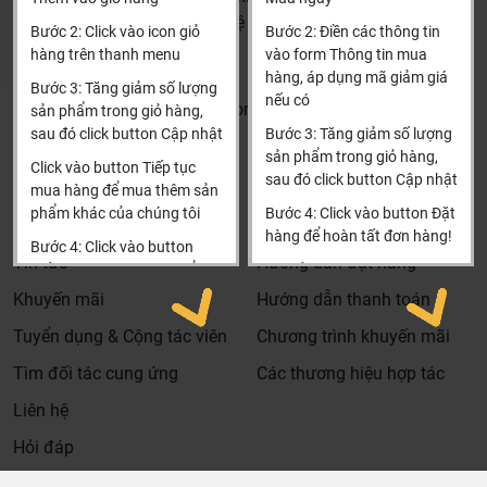
HCM và các tỉnh khác: Liên hệ hotline để được hướng dẫn
Bước 2: Click vào icon giỏ
Bước 2: Điền các thông tin
đặt hàng
hàng trên thanh menu
vào form Thông tin mua
Xin cảm ơn!
hàng, áp dụng mã giảm giá
Bước 3: Tăng giảm số lượng
nếu có
Khalinguyen.vn@gmail.com
sản phẩm trong giỏ hàng,
sau đó click button Cập nhật
Bước 3: Tăng giảm số lượng
0904501766
sản phẩm trong giỏ hàng,
Click vào button Tiếp tục
sau đó click button Cập nhật
Dịch vụ riêng của Khali Nguyễn dành cho khách hàng:
Thông tin
Thông tin thêm
mua hàng để mua thêm sản
phẩm khác của chúng tôi
Bước 4: Click vào button Đặt
Khảo sát công trình, để hỗ trợ khách hàng chọn sản
Tìm đại lý & Hợp tác
Hướng dẫn mua hàng
hàng để hoàn tất đơn hàng!
phẩm đúng và phù hợp cũng như đưa ra các lời
Bước 4: Click vào button
Tin tức
Hướng dẫn đặt hàng
khuyên, chú ý, hoặc chỉ ra các vấn khổng ổn nếu có
Tiến hành thanh toán để
Xin cảm ơn khách hàng!!!
thanh toán đơn hàng của
hoàn toàn miễn phí.
Khuyến mãi
Hướng dẫn thanh toán
bạn.
Bảo trì sản phẩm lên tới 5 năm, tặng các phụ kiện hao
Tuyển dụng & Cộng tác viên
Chương trình khuyến mãi
Xin cảm ơn khách hàng!!!
mòn và thay thế miễn phí.
Tìm đối tác cung ứng
Các thương hiệu hợp tác
Bảo trì kiểm tra sản phẩm trước khi hết hạn bảo hành
Liên hệ
kể cả sản phẩm có lên đên 5 năm hay 10 năm bảo
hành miễn phí, Khali Nguyễn sẽ liên hệ để bảo trì và
Hỏi đáp
kiểm tra khi đến hạn, khách hàng không phải ghi nhớ