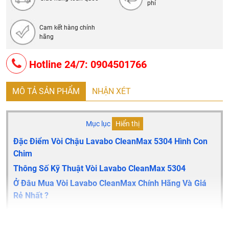
phí
Cam kết hàng chính
hãng
Hotline 24/7: 0904501766
MÔ TẢ SẢN PHẨM
NHẬN XÉT
Mục lục
Hiển thị
Đặc Điểm Vòi Chậu Lavabo CleanMax 5304 Hình Con
Chim
Thông Số Kỹ Thuật Vòi Lavabo CleanMax 5304
Ở Đâu Mua Vòi Lavabo CleanMax Chính Hãng Và Giá
Rẻ Nhất ?
Đặc điểm vòi chậu lavabo CleanMax 5304 hình con