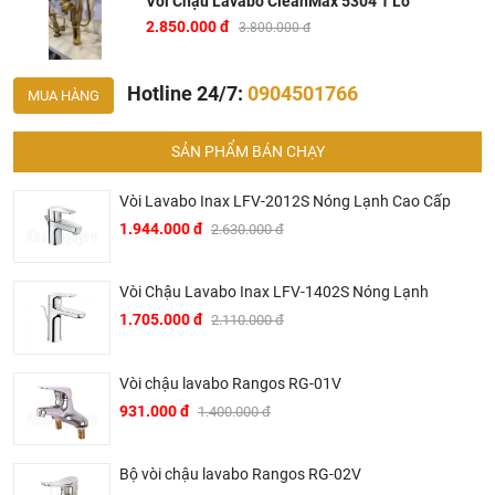
Vòi Chậu Lavabo CleanMax 5304 1 Lỗ
2.850.000 đ
3.800.000 đ
Hotline 24/7:
0904501766
MUA HÀNG
Thông số kỹ thuật vòi lavabo CleanMax 5304
SẢN PHẨM BÁN CHẠY
Tên sản phẩm:
Vòi chậu lavabo CleanMax
Vòi Lavabo Inax LFV-2012S Nóng Lạnh Cao Cấp
Áp lực nước: 0.05MPa ~ 0.75MPa
1.944.000 đ
2.630.000 đ
Chất liệu chủ yếu : Đồng mạ Niken-Crom
Hãng sản xuất : CleanMax
Vòi Chậu Lavabo Inax LFV-1402S Nóng Lạnh
Loại cao cổ
1.705.000 đ
2.110.000 đ
Công nghệ : Châu Âu
Nơi sản xuất : Việt Nam
Vòi chậu lavabo Rangos RG-01V
931.000 đ
1.400.000 đ
Ở đâu mua vòi lavabo CleanMax chính hãng và giá rẻ
nhất ?
Bộ vòi chậu lavabo Rangos RG-02V
Khalinguyen.vn là đơn vị cung cấp sản phẩm
vòi lavabo