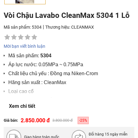
Vòi Chậu Lavabo CleanMax 5304 1 Lỗ
|
Mã sản phẩm: 5304
Thương hiệu:
CLEANMAX
Mời bạn viết bình luận
Mã sản phẩm:
5304
Áp lực nước: 0.05MPa ~ 0.75MPa
Chất liệu chủ yếu : Đồng mạ Niken-Crom
Hãng sản xuất : CleanMax
Loại cao cổ
Công nghệ : Châu Âu
Xem chi tiết
Nơi sản xuất : Việt Nam
2.850.000 đ
Giá bán:
3.800.000 đ
-25%
Đổi hàng 15 ngày miễn
Giao hàng toàn quốc