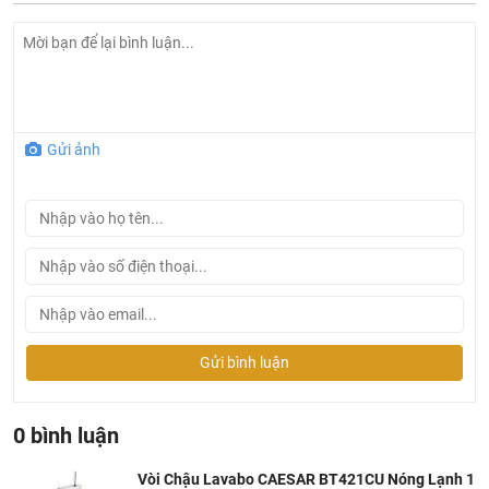
cảm giác thoải mái dễ chịu
Xi mạ 3 lớp độc quyền, luôn đẹp như mới
Ruột vòi gốm sứ chất lượng tuyển chọn, không bị lỗi khi
sử dụng
Sản phẩm đang được phân phối tại siêu thị thiết bị vệ
Gửi ảnh
sinh
Khali Nguyen
Gửi bình luận
0 bình luận
Vòi Chậu Lavabo CAESAR BT421CU Nóng Lạnh 1