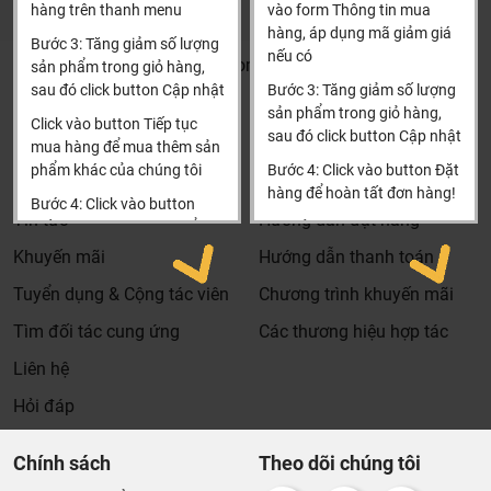
đặt hàng
hàng trên thanh menu
vào form Thông tin mua
Xin cảm ơn!
hàng, áp dụng mã giảm giá
Bước 3: Tăng giảm số lượng
nếu có
Khalinguyen.vn@gmail.com
sản phẩm trong giỏ hàng,
sau đó click button Cập nhật
Bước 3: Tăng giảm số lượng
0904501766
sản phẩm trong giỏ hàng,
Click vào button Tiếp tục
sau đó click button Cập nhật
Thông tin
Thông tin thêm
mua hàng để mua thêm sản
phẩm khác của chúng tôi
Bước 4: Click vào button Đặt
Tìm đại lý & Hợp tác
Hướng dẫn mua hàng
hàng để hoàn tất đơn hàng!
Bước 4: Click vào button
Tin tức
Hướng dẫn đặt hàng
Tiến hành thanh toán để
Xin cảm ơn khách hàng!!!
thanh toán đơn hàng của
Khuyến mãi
Hướng dẫn thanh toán
bạn.
Tuyển dụng & Cộng tác viên
Chương trình khuyến mãi
Xin cảm ơn khách hàng!!!
Dịch vụ riêng của Khali Nguyễn dành cho khách hàng:
Tìm đối tác cung ứng
Các thương hiệu hợp tác
Khảo sát công trình, để hỗ trợ khách hàng chọn sản
Liên hệ
phẩm đúng và phù hợp cũng như đưa ra các lời
Hỏi đáp
khuyên, chú ý, hoặc chỉ ra các vấn khổng ổn nếu có
hoàn toàn miễn phí.
Chính sách
Theo dõi chúng tôi
Bảo trì sản phẩm lên tới 5 năm, tặng các phụ kiện hao