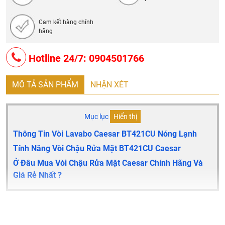
Cam kết hàng chính
hãng
Hotline 24/7: 0904501766
MÔ TẢ SẢN PHẨM
NHẬN XÉT
Mục lục
Hiển thị
Thông Tin Vòi Lavabo Caesar BT421CU
Nóng Lạnh
Tính Năng Vòi Chậu Rửa Mặt BT421CU Caesar
Ở Đâu Mua Vòi Chậu Rửa Mặt Caesar Chính Hãng Và
Giá Rẻ Nhất ?
Thông tin vòi lavabo Caesar BT421CU
nóng lạnh
Vòi lavabo nóng lạnh Caesar
BT421CU
bao gồm bộ