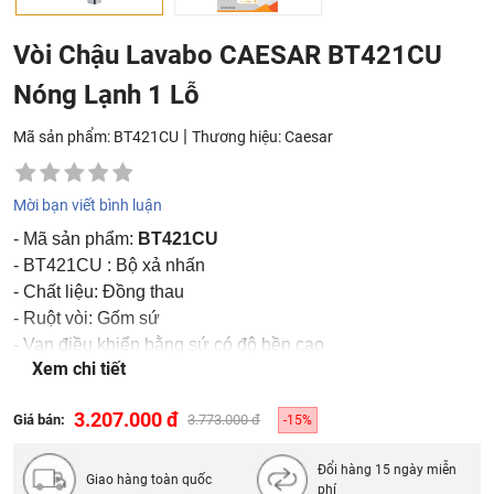
Vòi Chậu Lavabo CAESAR BT421CU
Nóng Lạnh 1 Lỗ
|
Mã sản phẩm: BT421CU
Thương hiệu:
Caesar
Mời bạn viết bình luận
- Mã sản phẩm:
BT421CU
- BT421CU : Bộ xả nhấn
- Chất liệu: Đồng thau
- Ruột vòi: Gốm sứ
- Van điều khiển bằng sứ có độ bền cao
Xem chi tiết
- Chất liệu mạ: Crom, niken
3.207.000 đ
Giá bán:
3.773.000 đ
-15%
Đổi hàng 15 ngày miễn
Giao hàng toàn quốc
phí