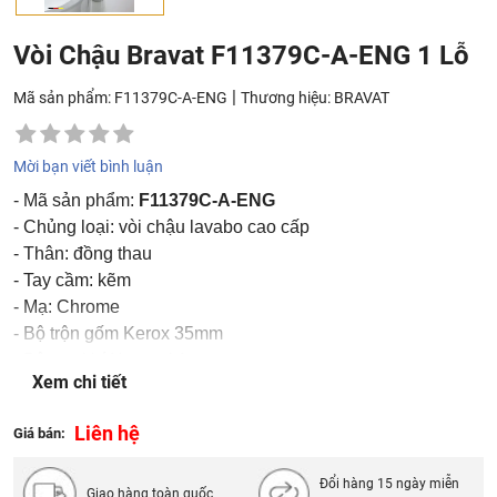
Vòi Chậu Bravat F11379C-A-ENG 1 Lỗ
|
Mã sản phẩm: F11379C-A-ENG
Thương hiệu:
BRAVAT
Mời bạn viết bình luận
- Mã sản phẩm:
F11379C-A-ENG
- Chủng loại: vòi chậu lavabo cao cấp
- Thân: đồng thau
- Tay cầm: kẽm
- Mạ: Chrome
- Bộ trộn gốm Kerox 35mm
- Bộ sục khí Neoperl Aerator
Xem chi tiết
- 650mm M10xG1/2 SS Hose 2pcs
- Tốc độ vòi nước: 8.3L/min @ 0.3 MPa
Liên hệ
Giá bán:
- Nhập khẩu: Đức
- Thương hiệu: Bravat
Đổi hàng 15 ngày miễn
Giao hàng toàn quốc