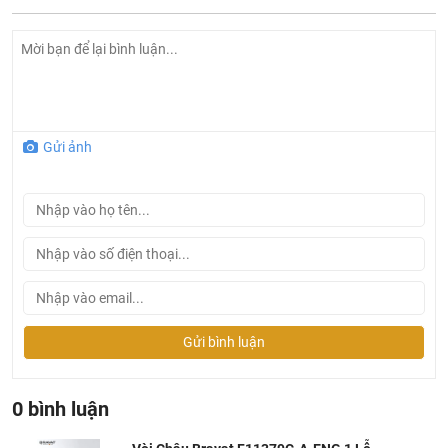
Gửi ảnh
Ở đâu mua vòi lavabo Bravat chính hãng và giá rẻ nhất
?
Gửi bình luận
Khalinguyen.vn là đơn vị cung cấp sản phẩm
Bravat chính thức và chính hãng tại Việt Nam, chúng tôi
0 bình luận
cam kết các sản phẩm
Bravat
được phân phối bởi
Khalinguyen.vn là chính hãng.