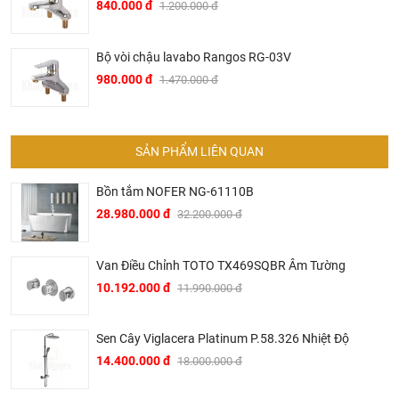
840.000 đ
1.200.000 đ
▶ Các sản phẩm của Bravat đã được sử dụng trong nhiều
công trình hạng sang của thế như hệ thống trong các hệ
Bộ vòi chậu lavabo Rangos RG-03V
thống khách sạn hạng sang của Intercontinetal, Conrad
980.000 đ
1.470.000 đ
Hilton, Sheraton, Le Méri­di­en, Marriott hay trên các hạm
thuyền du lịch siêu sang của AI­DA Crui­se Ship.
▶ Tại Việt Nam, Bravat mặc dù là thương hiệu mới mẻ
SẢN PHẨM LIÊN QUAN
nhưng đã ngay lập tức được thị trường đón nhận mạnh mẽ.
Nhiều khách sạn hạng sang tại thủ phủ du lịch miền Trung
Bồn tắm NOFER NG-61110B
Việt Nam đã sử dụng các sản phẩm của Bravat trong đó có
28.980.000 đ
32.200.000 đ
nhiều tên tuổi lớn trong ngành du lịch khách sạn Việt Nam
như khách sạn Melia, Accor, Anantara, Sheraton, Fusion
Van Điều Chỉnh TOTO TX469SQBR Âm Tường
Suites, Cocobay, Alacarte,…
10.192.000 đ
11.990.000 đ
▶ Không chỉ hiện diện trong các khách sạn khu nghỉ dưỡng
hạng sang, Bravat còn được chủ đầu tư các dự án chung
Sen Cây Viglacera Platinum P.58.326 Nhiệt Độ
cư cao cấp sử dụng trong các căn hộ như một trong những
điểm nhấn bán hàng với phương châm nghỉ dưỡng 5 sao
14.400.000 đ
18.000.000 đ
tại gia. Đến nay, sản phẩm Bravat đã có mặt ở nhiều chung