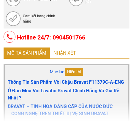
phí
Cam kết hàng chính
hãng
Hotline 24/7: 0904501766
MÔ TẢ SẢN PHẨM
NHẬN XÉT
Mục lục
Hiển thị
Thông Tin Sản Phẩm Vòi Chậu Bravat F11379C-A-ENG
Ở Đâu Mua Vòi Lavabo Bravat Chính Hãng Và Giá Rẻ
Nhất ?
BRAVAT – TINH HOA ĐẲNG CẤP CỦA NƯỚC ĐỨC
CÔNG NGHỆ TRÊN THIẾT BỊ VỆ SINH BRAVAT
Thông Tin Sản Phẩm Vòi Chậu Bravat F11379C-A-ENG