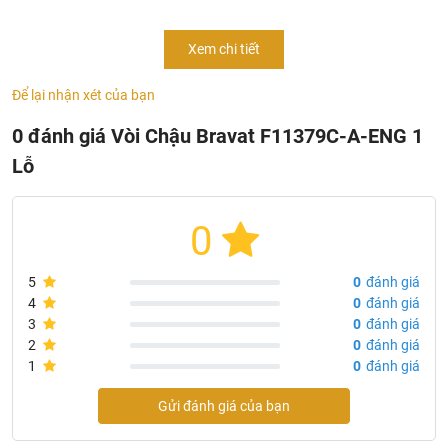
- Mã sản phẩm:
F11379C-A-ENG
Xem chi tiết
- Chủng loại: vòi chậu lavabo cao cấp
- Thân: đồng thau
Để lại nhận xét của bạn
- Tay cầm: kẽm
- Mạ: Chrome
0 đánh giá Vòi Chậu Bravat F11379C-A-ENG 1
- Bộ trộn gốm Kerox 35mm
Lỗ
- Bộ sục khí Neoperl Aerator
- 650mm M10xG1/2 SS Hose 2pcs
- Tốc độ vòi nước: 8.3L/min @ 0.3 MPa
0
- Nhập khẩu: Đức
- Thương hiệu: Bravat
5
0
đánh giá
4
0
đánh giá
3
0
đánh giá
2
0
đánh giá
1
0
đánh giá
Gửi đánh giá của bạn