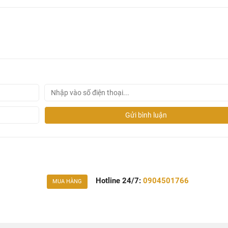
áng bóng, bền vững với thời gian.
 sét trên sản phẩm
vòi chậu lavabo rangos
và hỏng do dung m
1 bộ xả inox.
 RG-301V1
Gửi bình luận
Hotline 24/7:
0904501766
MUA HÀNG