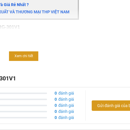
à Giá Rẻ Nhất ?
 XUẤT VÀ THƯƠNG MẠI THP VIỆT NAM
 RG-301V1
Xem chi tiết
-301V1
0
đánh giá
0
đánh giá
s RG-301V1
0
đánh giá
Gửi đánh giá của 
0
đánh giá
1
đã được kiểm định về an toàn cho sức khỏe.
0
đánh giá
u,