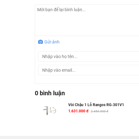
- Lớp mạ bằng Chrom-Niken giúp bề mặt luôn s
- Sản phẩm cầm chắc nặng.
- Bộ Xả Inox bền chắc,
- Dây cấp nhựa kim tuyến cực bền, không lo gỉ
cơ.
Gửi ảnh
- Bộ sản phẩm gồm: vòi chậu x1, 1 đôi dây cấp, 
3. Một số hình ảnh
vòi chậu lavabo Rangos
0 bình luận
Vòi Chậu 1 Lỗ Rangos RG-301V1
1.631.000 đ
2.450.000 đ