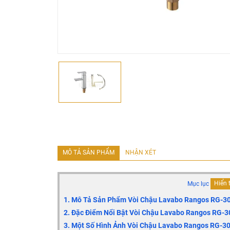
MÔ TẢ SẢN PHẨM
NHẬN XÉT
Mục lục
Hiển 
1. Mô Tả Sản Phẩm Vòi Chậu Lavabo Rangos RG-3
2. Đặc Điểm Nổi Bật Vòi Chậu Lavabo Rangos RG-
3. Một Số Hình Ảnh
Vòi Chậu Lavabo Rangos RG-3