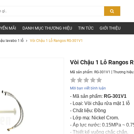
YẾN MÃI
DANH MỤC THƯƠNG HIỆU
TIN TỨC
GIỚI THIỆU
hậu lavabo 1 lỗ
Vòi Chậu 1 Lỗ Rangos RG-301V1
Vòi Chậu 1 Lỗ Rangos 
|
Mã sản phẩm: RG-301V1
Thương hiệu
Mời bạn viết bình luận
- Mã sản phẩm:
RG-301V1
- Loại: Vòi chậu rửa mặt 1 lỗ
- Chất liệu: Đồng
- Lớp mạ: Nickel Crom.
- Áp lực nước: 0.15MPa ~ 0.
- Thiết kế vuông chắc chắn.