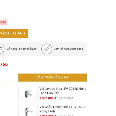
 lỗ
1, 1 đôi dây cấp, 1 bộ xả inox.
-33%
VÀO GIỎ HÀNG
Đổi hàng 15 ngày miễn phí
Cam kết hàng chính hãng
1766
SẢN PHẨM BÁN CHẠY
Vòi Lavabo Inax LFV-2012S Nóng
Lạnh Cao Cấp
1.944.000 đ
2.630.000 đ
Vòi Chậu Lavabo Inax LFV-1402S
Nóng Lạnh