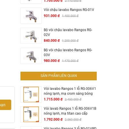
1.705.000 đ
2.110.000 đ
Vòi chậu lavabo Rangos RG-01V
931.000 đ
1.400.000 đ
Bộ vòi chậu lavabo Rangos RG-
02V
840.000 đ
1.200.000 đ
Bộ vòi chậu lavabo Rangos RG-
03V
980.000 đ
1.470.000 đ
SẢN PHẨM LIÊN QUAN
Vòi lavabo Rangos 1 lỗ RG-306V1
nóng lạnh, mạ crom sáng bóng
1.715.000 đ
2.450.000 đ
bạn
Vòi lavab Rangos 1 lỗ RG-306V1B
nóng lạnh, mạ titan cao cấp
1.792.000 đ
2.560.000 đ
Vòi lavabo Rangos 3 lỗ RG-01VBD