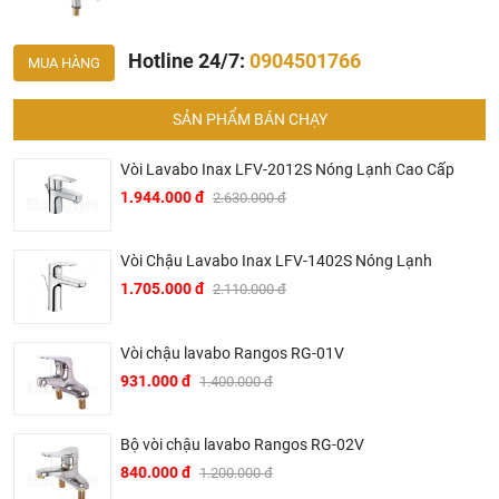
Hotline 24/7:
0904501766
MUA HÀNG
SẢN PHẨM BÁN CHẠY
Vòi Lavabo Inax LFV-2012S Nóng Lạnh Cao Cấp
1.944.000 đ
2.630.000 đ
Vòi Chậu Lavabo Inax LFV-1402S Nóng Lạnh
1.705.000 đ
2.110.000 đ
Ở đâu mua vòi chậu rửa mặt Rangos chính hãng và giá
Vòi chậu lavabo Rangos RG-01V
931.000 đ
1.400.000 đ
rẻ nhất ?
Khalinguyen.vn là đơn vị cung cấp sản
Bộ vòi chậu lavabo Rangos RG-02V
phẩm
Rangos
chính thức và chính hãng tại Việt Nam,
840.000 đ
1.200.000 đ
chúng tôi cam kết các sản phẩm Rangos được phân phối