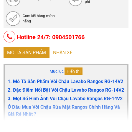
phí
Cam kết hàng chính
hãng
Hotline 24/7: 0904501766
MÔ TẢ SẢN PHẨM
NHẬN XÉT
Mục lục
Hiển thị
1. Mô Tả Sản Phẩm Vòi Chậu Lavabo Rangos RG-14V2
2. Đặc Điểm Nổi Bật Vòi Chậu Lavabo Rangos RG-14V2
3. Một Số Hình Ảnh
Vòi Chậu Lavabo Rangos RG-14V2
Ở Đâu Mua Vòi Chậu Rửa Mặt Rangos Chính Hãng Và
Giá Rẻ Nhất ?
GIỚI THIỆU VỀ RANGOS - CÔNG TY CỔ PHẦN SẢN
XUẤT VÀ THƯƠNG MẠI THP VIỆT NAM