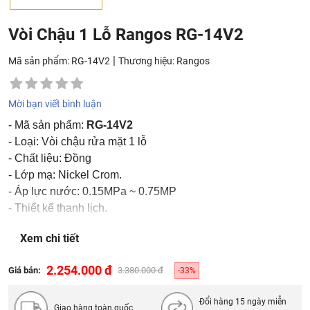
Vòi Chậu 1 Lỗ Rangos RG-14V2
|
Mã sản phẩm: RG-14V2
Thương hiệu:
Rangos
Mời bạn viết bình luận
- Mã sản phẩm:
RG-14V2
- Loại: Vòi chậu rửa mặt 1 lỗ
- Chất liệu: Đồng
- Lớp mạ: Nickel Crom.
- Áp lực nước: 0.15MPa ~ 0.75MP
- Thiết kế thanh lịch.
- Chiều cao: 35 cm.
Xem chi tiết
- Bảo hành: 36 tháng.
- Dùng với chậu rửa rửa mặt đặt bàn hoặc bán âm bàn.
2.254.000 đ
Giá bán:
3.380.000 đ
-33%
- Bộ sản phẩm gồm: vòi chậu x1, 1 đôi dây cấp, 1 bộ xả
inox.
Đổi hàng 15 ngày miễn
Giao hàng toàn quốc