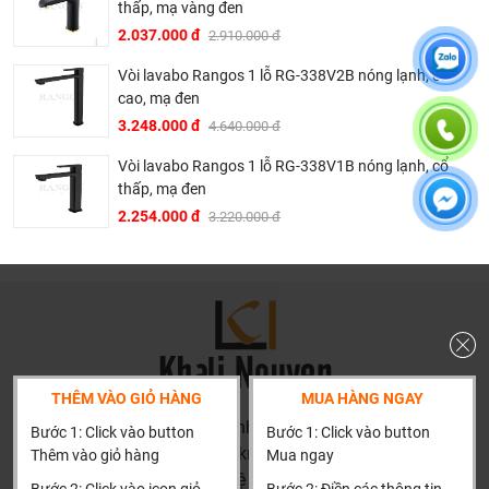
thấp, mạ vàng đen
- THP tin tưởng vào những gì mình đang làm cũng như
2.037.000 đ
2.910.000 đ
cống hiến cho xã hội bằng đạo đức kinh doanh thuần túy,
coi đó là nghĩa vụ quốc gia và lấy mục tiêu phục vụ cho sức
Vòi lavabo Rangos 1 lỗ RG-338V2B nóng lạnh, cổ
khỏe chung của cộng đồng
cao, mạ đen
3.248.000 đ
4.640.000 đ
SẢN PHẨM ĐƯỢC TỔNG CỤC TIÊU CHUẨN ĐO
LƯỜNG CHẤT LƯỢNG VỀ ĐỘ AN TOÀN VÀ THÂN
Vòi lavabo Rangos 1 lỗ RG-338V1B nóng lạnh, cổ
THIỆN VỚI MÔI TRƯỜNG
thấp, mạ đen
2.254.000 đ
3.220.000 đ
THÊM VÀO GIỎ HÀNG
MUA HÀNG NGAY
HN: số 160 đường Văn Minh, Di Trạch, Hoài Đức, Hà Nội
Bước 1: Click vào button
Bước 1: Click vào button
(Cách đại học công nghiệp 1 km)
Thêm vào giỏ hàng
Mua ngay
HCM và các tỉnh khác: Liên hệ hotline để được hướng dẫn