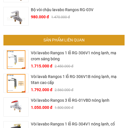
bởi Khalinguyen.vn là chính hãng.
Hiện tại chúng tôi có rất nhiều
chương trình khuyến
Bộ vòi chậu lavabo Rangos RG-03V
mãi
hấp dẫn, để biết chi tiết vui lòng chat hoặc gọi điện
980.000 đ
1.470.000 đ
vào hotline để được tư vấn chi tiết
GIỚI THIỆU VỀ RANGOS - CÔNG TY CỔ PHẦN SẢN
SẢN PHẨM LIÊN QUAN
XUẤT VÀ THƯƠNG MẠI THP VIỆT NAM
Vòi lavabo Rangos 1 lỗ RG-306V1 nóng lạnh, mạ
-
THP company hiện đang là đơn vị đầu nghành trong lĩnh
crom sáng bóng
vực phân phối
thiết bị nhà tắm
. Với kinh nghiệm gần 2
1.715.000 đ
2.450.000 đ
thập kỷ gắn bó với ngành nội thất Việt Nam, THP luôn hiểu
điều đã mang đến sự thành công cho THP Việt Nam ngày
Vòi lavab Rangos 1 lỗ RG-306V1B nóng lạnh, mạ
hôm nay.
titan cao cấp
1.792.000 đ
2.560.000 đ
-
Lấy đó là kim chỉ nam cho chiến lược phát triển trong thập
kỷ tới, chúng tôi cam kết mang lại những giá trị hoàn mỹ
Vòi lavabo Rangos 3 lỗ RG-01VBD nóng lạnh
nhất cho khách hàng với slogan
1.050.000 đ
1.500.000 đ
"Only produce high quality Faucets - Chỉ sản xuất các
sản phẩm sen vòi chất lượng cao"
.
Vòi lavabo Rangos 1 lỗ RG-304V1 nóng lạnh, cổ