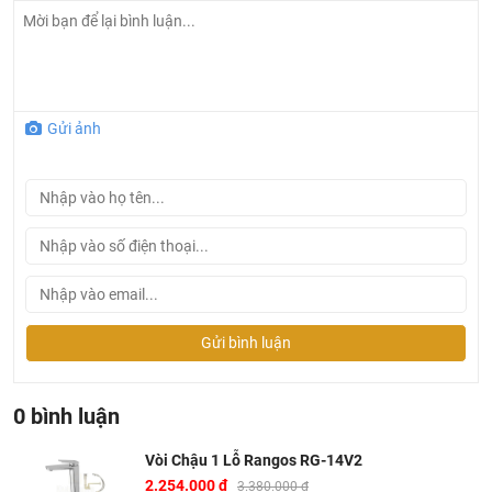
- Lớp mạ bằng Chrom-Niken giúp bề mặt luôn sáng bóng,
bền vững với thời gian.
- Sản phẩm cầm chắc nặng.
- Bộ Xả Inox bền chắc,
Gửi ảnh
- Dây cấp nhựa kim tuyến cực bền, không lo gỉ sét trên sản
phẩm
vòi chậu lavabo rangos
và hỏng do dung môi hữu
cơ.
- Bộ sản phẩm gồm: vòi chậu x1, 1 đôi dây cấp, 1 bộ xả
inox.
3. Một số hình ảnh
vòi chậu lavabo Rangos RG-14V2
Gửi bình luận
0 bình luận
Vòi Chậu 1 Lỗ Rangos RG-14V2
2.254.000 đ
3.380.000 đ