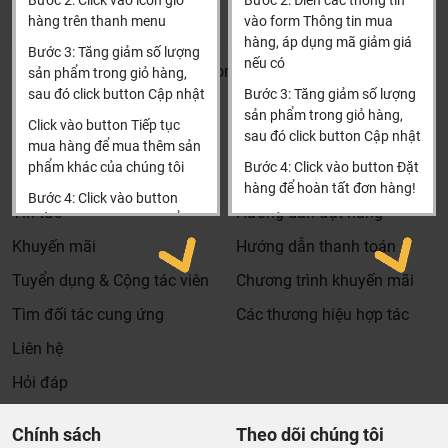
Bước 2: Click vào icon giỏ
Bước 2: Điền các thông tin
đặt hàng
hàng trên thanh menu
vào form Thông tin mua
Xin cảm ơn!
hàng, áp dụng mã giảm giá
Bước 3: Tăng giảm số lượng
nếu có
Khalinguyen.vn@gmail.com
sản phẩm trong giỏ hàng,
sau đó click button Cập nhật
Bước 3: Tăng giảm số lượng
0904501766
sản phẩm trong giỏ hàng,
Click vào button Tiếp tục
sau đó click button Cập nhật
Thông tin
Thông tin thêm
mua hàng để mua thêm sản
phẩm khác của chúng tôi
Bước 4: Click vào button Đặt
Tìm đại lý & Hợp tác
Hướng dẫn mua hàng
hàng để hoàn tất đơn hàng!
Tại Khali Nguyễn, chúng tôi cam kết:
Bước 4: Click vào button
Tin tức
Hướng dẫn đặt hàng
Tiến hành thanh toán để
Xin cảm ơn khách hàng!!!
Cam kết 100% sản phẩm chính hãng, nếu phát hiện ra
thanh toán đơn hàng của
Khuyến mãi
Hướng dẫn thanh toán
hàng giả hàng nhái hoàn tiền 200%.
bạn.
Sản phẩm được Khali Nguyễn lựa chọn bán là những
Tuyển dụng & Cộng tác viên
Chương trình khuyến mãi
Xin cảm ơn khách hàng!!!
sản phẩm có chất lượng phù hợp với giá thành và đã bán
Tìm đối tác cung ứng
Các thương hiệu hợp tác
là phải có trách nhiệm với hàng hóa và khách hàng!
Liên hệ
Bán hàng có tâm: Chúng tôi mong muốn được tư vấn
khách hàng chọn được những sản phẩm phù hợp và
Hỏi đáp
thích hợp để hạn chế được những phiền phức khách
hàng có thể gặp phải nếu tự chọn như: chọn sản phẩm
Chính sách
Theo dõi chúng tôi