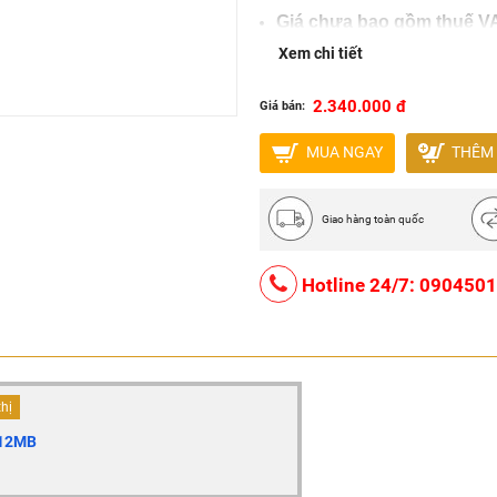
Giá chưa bao gồm thuế V
Liên hệ để nhận được chi
Xem chi tiết
2.340.000 đ
Giá bán:
MUA NGAY
THÊM 
Giao hàng toàn quốc
Hotline 24/7: 090450
thị
-12MB