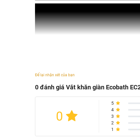
Để lại nhận xét của bạn
0 đánh giá Vắt khăn giàn Ecobath E
5
4
0
3
2
1