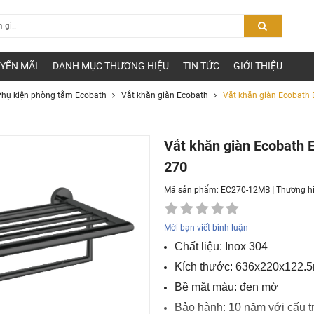
YẾN MÃI
DANH MỤC THƯƠNG HIỆU
TIN TỨC
GIỚI THIỆU
hụ kiện phòng tắm Ecobath
Vắt khăn giàn Ecobath
Vắt khăn giàn Ecobath
Vắt khăn giàn Ecobath
270
|
Mã sản phẩm: EC270-12MB
Thương h
Mời bạn viết bình luận
Chất liệu: Inox 304
Kích thước: 636x220x122.
Bề mặt màu: đen mờ
Bảo hành: 10 năm với cấu tr