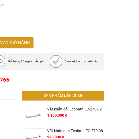
AT
ết khấu cao
VÀO GIỎ HÀNG
Đổi hàng 15 ngày miễn phí
Cam kết hàng chính hãng
1766
SẢN PHẨM LIÊN QUAN
Vắt khăn đôi Ecobath EC-270-09
1.100.000 đ
Vắt khăn đơn Ecobath EC-270-08
920.000 đ