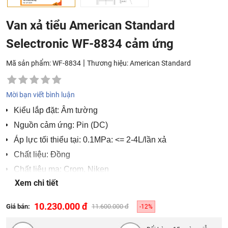
Van xả tiểu American Standard
Selectronic WF-8834 cảm ứng
|
Mã sản phẩm: WF-8834
Thương hiệu:
American Standard
Mời bạn viết bình luận
Kiểu lắp đặt: Âm tường
Nguồn cảm ứng: Pin (DC)
Áp lực tối thiểu tại: 0.1MPa: <= 2-4L/lần xả
Chất liệu: Đồng
Chất liệu mạ: Crom, Niken
Xem chi tiết
Bảo hành 2 năm
10.230.000 đ
Giá bán:
11.600.000 đ
-12%