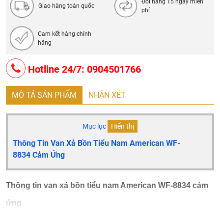
Đổi hàng 15 ngày miễn
Giao hàng toàn quốc
phí
Cam kết hàng chính
hãng
Hotline 24/7: 0904501766
MÔ TẢ SẢN PHẨM
NHẬN XÉT
Mục lục
Hiển thị
Thông Tin Van Xả Bồn Tiểu Nam American WF-
8834 Cảm Ứng
Thông tin van xả bồn tiểu nam American WF-8834 cảm
ứng
Van xả tiểu nam American Standard
WF-8834 từ