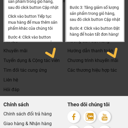
Khalinguyen.vn@gmail.com
sản phẩm trong giỏ hàng,
riêng cho ngành nghề này nó thực sự cần thiết và có giá
sau đó click button Cập nhật
Bước 3: Tăng giảm số lượng
0904501766
trị với khách hàng, điều đó giúp chúng tôi là đơn vị có giá
sản phẩm trong giỏ hàng,
Click vào button Tiếp tục
bán tốt nhất trong thị trường so với sản phẩm + dịch vụ
sau đó click button Cập nhật
Thông tin
Thông tin thêm
mua hàng để mua thêm sản
mà khách hàng nhận được. Bời vì Khali Nguyễn muốn
phẩm khác của chúng tôi
Bước 4: Click vào button Đặt
Tìm đại lý & Hợp tác
Hướng dẫn mua hàng
trở thành tri kỷ của ngôi nhà bạn.
hàng để hoàn tất đơn hàng!
Bước 4: Click vào button
Tin tức
Hướng dẫn đặt hàng
Tiến hành thanh toán để
Xin cảm ơn khách hàng!!!
thanh toán đơn hàng của
Khuyến mãi
Hướng dẫn thanh toán
bạn.
Tuyển dụng & Cộng tác viên
Chương trình khuyến mãi
Xin cảm ơn khách hàng!!!
Tìm đối tác cung ứng
Các thương hiệu hợp tác
Liên hệ
Hỏi đáp
Chính sách
Theo dõi chúng tôi
Chính sách đổi trả hàng
Dịch vụ riêng của Khali Nguyễn dành cho khách hàng:
Giao hàng & Nhận hàng
Khảo sát công trình, để hỗ trợ khách hàng chọn sản