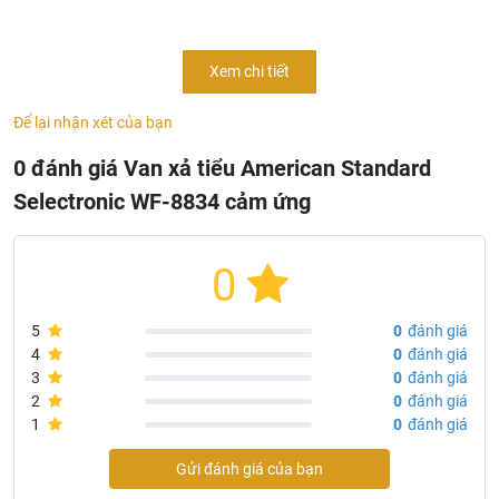
hãng thiết bị vệ sinh American Standard
Kiểu lắp đặt: Âm tường
Xem chi tiết
Nguồn cảm ứng: Pin
Để lại nhận xét của bạn
Áp lực nước: 0.07MPa ~ 0.75MP
Chất liệu: Đồng
0 đánh giá Van xả tiểu American Standard
Chất liệu mạ: Crom, Niken
Selectronic WF-8834 cảm ứng
Công nghệ: Mỹ
Xuất xứ: American Standard
0
Thời gian bảo hành: 2 năm
5
0
đánh giá
4
0
đánh giá
3
0
đánh giá
2
0
đánh giá
1
0
đánh giá
Gửi đánh giá của bạn