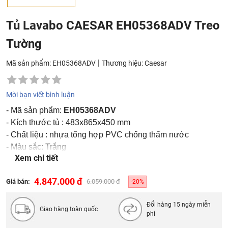
Tủ Lavabo CAESAR EH05368ADV Treo
Tường
|
Mã sản phẩm: EH05368ADV
Thương hiệu:
Caesar
Mời bạn viết bình luận
- Mã sản phẩm:
EH05368ADV
- Kích thước tủ : 483x865x450 mm
- Chất liệu : nhựa tổng hợp PVC chống thấm nước
- Màu sắc: Trắng
Xem chi tiết
Giá không bao gồm chậu lavabo
4.847.000 đ
Giá bán:
6.059.000 đ
-20%
Đổi hàng 15 ngày miễn
Giao hàng toàn quốc
phí