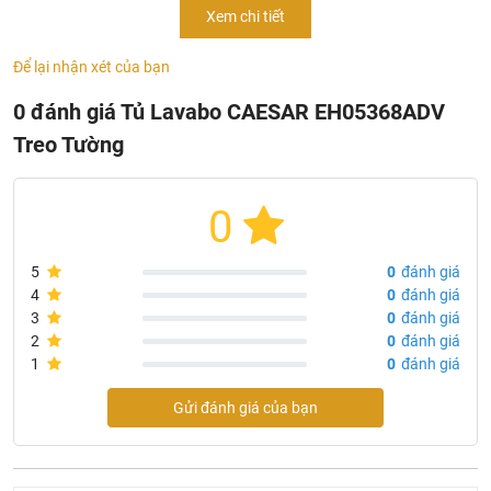
Xem chi tiết
Tủ đựng các vật dụng giúp không gian thêm rộng rãi
Kích thước tủ: 483x865x450 mm (dài x rộng x cao)
Để lại nhận xét của bạn
Không bao gồm vòi, bộ xả,chậu lavabo
0 đánh giá Tủ Lavabo CAESAR EH05368ADV
Độ bền cao, có tay cầm đóng mở
Treo Tường
Sản phẩm đang được phân phối chính hãng tại siêu thị
thiết bị vệ sinh
Khali Nguyen
0
Xuất xứ
Hãng sản xuất: CAESAR
5
0
đánh giá
Công nghệ sản xuất: Đài Loan
4
0
đánh giá
3
0
đánh giá
2
0
đánh giá
1
0
đánh giá
Gửi đánh giá của bạn