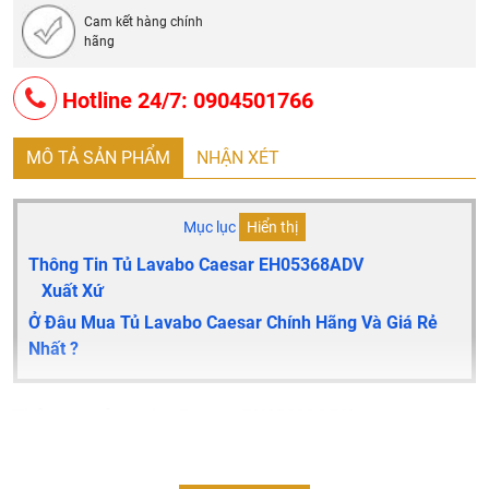
Cam kết hàng chính
hãng
Hotline 24/7: 0904501766
MÔ TẢ SẢN PHẨM
NHẬN XÉT
Mục lục
Hiển thị
Thông Tin Tủ Lavabo Caesar EH05368ADV
Xuất Xứ
Ở Đâu Mua Tủ Lavabo Caesar Chính Hãng Và Giá Rẻ
Nhất ?
Thông tin tủ lavabo Caesar EH05368ADV
Tủ lavabo caesar
EH05368ADV
cao cấp
Thiết kế đẹp, phù hợp với nhiều không gian