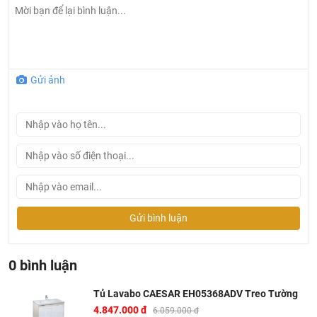
Gửi ảnh
Ở đâu mua tủ lavabo Caesar chính hãng và giá rẻ nhất
Gửi bình luận
?
Khalinguyen.vn là đơn vị cung cấp sản
0 bình luận
phẩm
Caesar
chính thức và chính hãng tại Việt Nam,
chúng tôi cam kết các sản phẩm Caesar được phân phối
Tủ Lavabo CAESAR EH05368ADV Treo Tường
bởi Khalinguyen.vn là chính hãng.
4.847.000 đ
6.059.000 đ