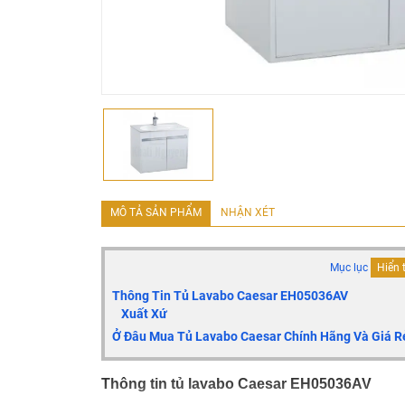
MÔ TẢ SẢN PHẨM
NHẬN XÉT
Mục lục
Hiển 
Thông Tin Tủ Lavabo Caesar EH05036AV
Xuất Xứ
Ở Đâu Mua Tủ Lavabo Caesar Chính Hãng Và Giá R
Thông tin tủ lavabo Caesar EH05036AV