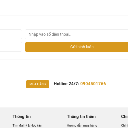
Gửi bình luận
Hotline 24/7:
0904501766
MUA HÀNG
iá rẻ nhất ?
m
Caesar
chính thức và chính hãng tại Việt Nam, chúng tôi cam 
guyen.vn là chính hãng.
 khuyến mãi
hấp dẫn, để biết chi tiết vui lòng chat hoặc gọi 
Thông tin
Thông tin thêm
Chí
Tìm đại lý & Hợp tác
Hướng dẫn mua hàng
Chín