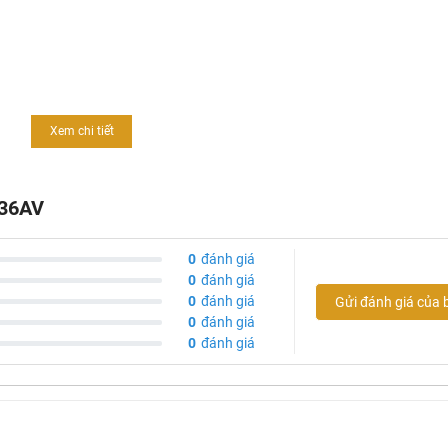
ộng rãi
g x cao)
Xem chi tiết
siêu thị thiết bị vệ sinh
Khali Nguyen
036AV
0
đánh giá
0
đánh giá
0
đánh giá
Gửi đánh giá của 
0
đánh giá
0
đánh giá