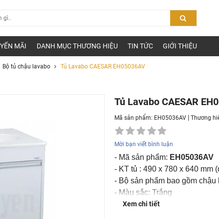
YẾN MÃI
DANH MỤC THƯƠNG HIỆU
TIN TỨC
GIỚI THIỆU
Bộ tủ chậu lavabo
Tủ Lavabo CAESAR EH05036AV
Tủ Lavabo CAESAR EH
|
Mã sản phẩm: EH05036AV
Thương hi
Mời bạn viết bình luận
- Mã sản phẩm:
EH05036AV
- KT tủ : 490 x 780 x 640 mm (
- Bộ sản phẩm bao gồm chậu l
- Màu sắc: Trắng
-
Giá không bao gồm chậu l
Xem chi tiết