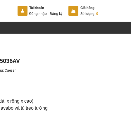
Tài khoản
Giỏ hàng
Đăng nhập
Đăng ký
Số lượng:
0
05036AV
ệu:
Caesar
dài x rộng x cao)
avabo và tủ treo tường
avabo