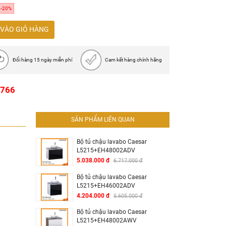
-20%
VÀO GIỎ HÀNG
Đổi hàng 15 ngày miễn phí
Cam kết hàng chính hãng
1766
SẢN PHẨM LIÊN QUAN
Bộ tủ chậu lavabo Caesar
L5215+EH48002ADV
5.038.000 đ
6.717.000 đ
Bộ tủ chậu lavabo Caesar
L5215+EH46002ADV
4.204.000 đ
5.605.000 đ
Bộ tủ chậu lavabo Caesar
L5215+EH48002AWV