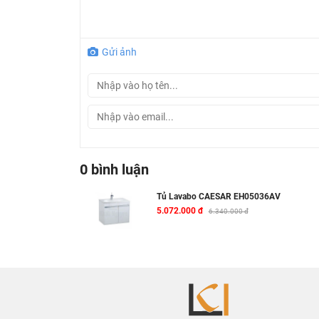
Gửi ảnh
0 bình luận
Tủ Lavabo CAESAR EH05036AV
5.072.000 đ
6.340.000 đ
Ở đâu mua tủ lavabo Caesar chính hãng và g
Khalinguyen.vn là đơn vị cung cấp sản phẩ
sản phẩm Caesar được phân phối bởi Khalin
Hiện tại chúng tôi có rất nhiều
chương trình
hotline để được tư vấn chi tiết