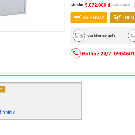
5.072.000 đ
Giá bán:
6.340.000 đ
MUA NGAY
THÊM 
Giao hàng toàn quốc
Hotline 24/7: 090450
thị
ẻ Nhất ?