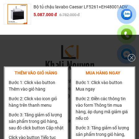
thật đưa ra tư vấn.
Bộ tủ chậu lavabo Caesar LF5261+EH48001ADV
Giá thành phù hợp: Giá sản phẩm của chúng tôi không
5.087.000 đ
6.782.000 đ
phải là rẻ nhất, chúng tôi có những dịch vụ được thiết kế
riêng cho ngành nghề này nó thực sự cần thiết và có giá
trị với khách hàng, điều đó giúp chúng tôi là đơn vị có giá
bán tốt nhất trong thị trường so với sản phẩm + dịch vụ
mà khách hàng nhận được. Bời vì Khali Nguyễn muốn
trở thành tri kỷ của ngôi nhà bạn.
THÊM VÀO GIỎ HÀNG
MUA HÀNG NGAY
HN: số 160 đường Văn Minh, Di Trạch, Hoài Đức, Hà Nội
Bước 1: Click vào button
Bước 1: Click vào button
(Cách đại học công nghiệp 1 km)
Thêm vào giỏ hàng
Mua ngay
HCM và các tỉnh khác: Liên hệ hotline để được hướng dẫn
Bước 2: Click vào icon giỏ
Bước 2: Điền các thông tin
đặt hàng
hàng trên thanh menu
vào form Thông tin mua
Xin cảm ơn!
hàng, áp dụng mã giảm giá
Bước 3: Tăng giảm số lượng
nếu có
Khalinguyen.vn@gmail.com
sản phẩm trong giỏ hàng,
sau đó click button Cập nhật
Bước 3: Tăng giảm số lượng
0904501766
sản phẩm trong giỏ hàng,
Click vào button Tiếp tục