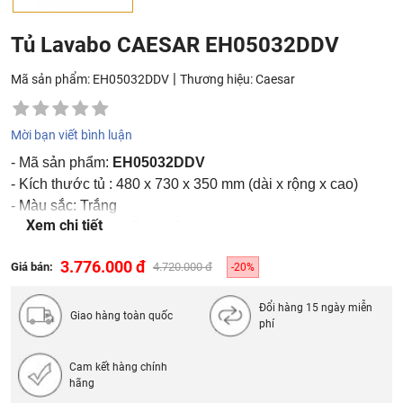
Tủ Lavabo CAESAR EH05032DDV
|
Mã sản phẩm: EH05032DDV
Thương hiệu:
Caesar
Mời bạn viết bình luận
- Mã sản phẩm:
EH05032DDV
- Kích thước tủ : 480 x 730 x 350 mm (dài x rộng x cao)
- Màu sắc: Trắng
Xem chi tiết
-
Giá không bao gồm chậu lavabo
3.776.000 đ
Giá bán:
4.720.000 đ
-20%
Đổi hàng 15 ngày miễn
Giao hàng toàn quốc
phí
Cam kết hàng chính
hãng