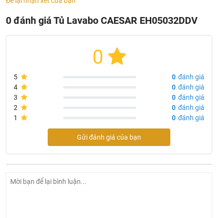
Để lại nhận xét của bạn
Không bao gồm vòi, bộ xả,chậu lavabo
0 đánh giá Tủ Lavabo CAESAR EH05032DDV
Độ bền cao, có tay cầm đóng mở
Sản phẩm đang được phân phối chính hãng tại siêu thị
0
thiết bị vệ sinh
Khali Nguyen
Xuất xứ
5
0
đánh giá
Hãng sản xuất: CAESAR
4
0
đánh giá
3
0
đánh giá
Công nghệ sản xuất: Đài Loan
2
0
đánh giá
1
0
đánh giá
Gửi đánh giá của bạn