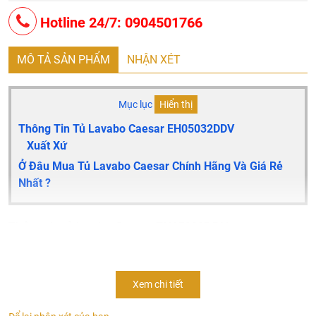
Hotline 24/7: 0904501766
MÔ TẢ SẢN PHẨM
NHẬN XÉT
Mục lục
Hiển thị
Thông Tin Tủ Lavabo Caesar EH05032DDV
Xuất Xứ
Ở Đâu Mua Tủ Lavabo Caesar Chính Hãng Và Giá Rẻ
Nhất ?
Thông tin tủ lavabo Caesar EH05032DDV
Tủ lavabo caesar
EH05032DDV
cao cấp
Thiết kế đẹp, phù hợp với nhiều không gian
Xem chi tiết
Tủ đựng các vật dụng giúp không gian thêm rộng rãi
Kích thước tủ: 480 x 730 x 350 mm (dài x rộng x cao)