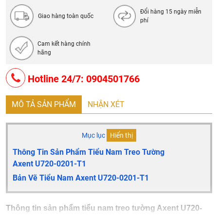
Đổi hàng 15 ngày miễn
Giao hàng toàn quốc
phí
Cam kết hàng chính
hãng
Hotline 24/7: 0904501766
MÔ TẢ SẢN PHẨM
NHẬN XÉT
Mục lục
Hiển thị
Thông Tin Sản Phẩm Tiểu Nam Treo Tường
Axent U720-0201-T1
Bản Vẽ Tiểu Nam Axent U720-0201-T1
Thông tin sản phẩm tiểu nam treo tường Axent U720-