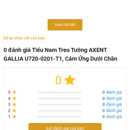
0201-T1
Kích thước: 320L X 304W X 758Hmm
Màu sắc: Trắng
Xem chi tiết
Chất liệu: VC
Để lại nhận xét của bạn
Điện áp: 220V/50HZ
Công suất: TỶ LỆ:1/MAX:4
0 đánh giá Tiểu Nam Treo Tường AXENT
Kích thước gói hàng: 805L X 355w X 350H mm
GALLIA U720-0201-T1, Cảm Ứng Dưới Chân
Xuất xứ: Thụy Sỹ
0
5
0
đánh giá
4
0
đánh giá
3
0
đánh giá
2
0
đánh giá
1
0
đánh giá
Gửi đánh giá của bạn