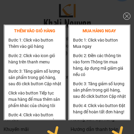
mà khách hàng nhận được. Bời vì Khali Nguyễn muốn
trở thành tri kỷ của ngôi nhà bạn.
THÊM VÀO GIỎ HÀNG
MUA HÀNG NGAY
HN: số 160 đường Văn Minh, Di Trạch, Hoài Đức, Hà Nội
Bước 1: Click vào button
Bước 1: Click vào button
(Cách đại học công nghiệp 1 km)
Thêm vào giỏ hàng
Mua ngay
HCM và các tỉnh khác: Liên hệ hotline để được hướng dẫn
Bước 2: Click vào icon giỏ
Bước 2: Điền các thông tin
đặt hàng
hàng trên thanh menu
vào form Thông tin mua
Xin cảm ơn!
hàng, áp dụng mã giảm giá
Bước 3: Tăng giảm số lượng
nếu có
Khalinguyen.vn@gmail.com
sản phẩm trong giỏ hàng,
sau đó click button Cập nhật
Bước 3: Tăng giảm số lượng
0904501766
sản phẩm trong giỏ hàng,
Click vào button Tiếp tục
sau đó click button Cập nhật
Thông tin
Thông tin thêm
Dịch vụ riêng của Khali Nguyễn dành cho khách hàng:
mua hàng để mua thêm sản
phẩm khác của chúng tôi
Bước 4: Click vào button Đặt
Tìm đại lý & Hợp tác
Hướng dẫn mua hàng
Khảo sát công trình, để hỗ trợ khách hàng chọn sản
hàng để hoàn tất đơn hàng!
Bước 4: Click vào button
phẩm đúng và phù hợp cũng như đưa ra các lời
Tin tức
Hướng dẫn đặt hàng
Tiến hành thanh toán để
Xin cảm ơn khách hàng!!!
khuyên, chú ý, hoặc chỉ ra các vấn khổng ổn nếu có
thanh toán đơn hàng của
Khuyến mãi
Hướng dẫn thanh toán
hoàn toàn miễn phí.
bạn.