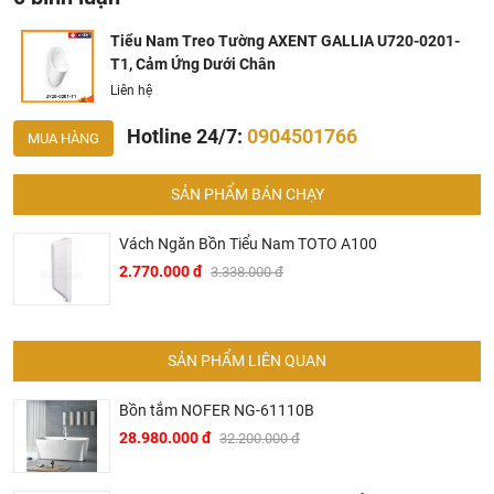
Tiểu Nam Treo Tường AXENT GALLIA U720-0201-
T1, Cảm Ứng Dưới Chân
Liên hệ
Hotline 24/7:
0904501766
MUA HÀNG
SẢN PHẨM BÁN CHẠY
Vách Ngăn Bồn Tiểu Nam TOTO A100
2.770.000 đ
3.338.000 đ
Bản Vẽ Tiểu Nam Treo Tường AXENT GALLIA
SẢN PHẨM LIÊN QUAN
Tại Khali Nguyễn, chúng tôi cam kết:
Bồn tắm NOFER NG-61110B
Cam kết 100% sản phẩm chính hãng, nếu phát hiện ra
28.980.000 đ
32.200.000 đ
hàng giả hàng nhái hoàn tiền 200%.
Sản phẩm được Khali Nguyễn lựa chọn bán là những