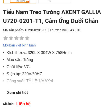
Tiểu Nam Treo Tường AXENT GALLIA
U720-0201-T1, Cảm Ứng Dưới Chân
|
Mã sản phẩm: U720-0201-T1
Thương hiệu:
AXENT
Mời bạn viết bình luận
Kích thước: 320L X 304W X 758Hmm
Màu sắc: Trắng
Chất liệu: VC
Điện áp: 220V/50HZ
Công suất: TỶ LỆ:1/MAX:4
Kích thước gói hàng: 805L X 355w X 350H mm
Xem chi tiết
Xuất xứ: Thụy Sỹ
Liên hệ
Giá bán: