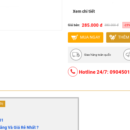
Công nghệ : Châu Âu
Xem chi tiết
Nơi sản xuất : Việt Nam
Bảo hành 5 năm.
285.000 đ
Giá bán:
380.000 đ
-25
MUA NGAY
THÊM 
Giao hàng toàn quốc
Hotline 24/7: 090450
thị
01
ng Và Giá Rẻ Nhất ?