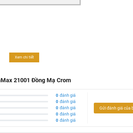
Xem chi tiết
h, giúp dể dàng vệ sinh
anMax 21001 Đồng Mạ Crom
u mạ Crom nên phù hợp với mọi nguồn nước
0
đánh giá
 về chất lượng sản phẩm
0
đánh giá
0
đánh giá
Gửi đánh giá của 
0
đánh giá
0
đánh giá