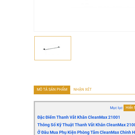
MÔ TẢ SẢN PHẨM
NHẬN XÉT
Mục lục
Hiển 
Đặc Điểm Thanh Vắt Khăn CleanMax 21001
Thông Số Kỹ Thuật Thanh Vắt Khăn CleanMax 210
Ở Đâu Mua Phụ Kiện Phòng Tắm CleanMax Chính Hã