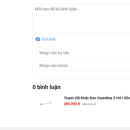
Gửi ảnh
0 bình luận
Thanh Vắt Khăn Đơn CleanMax 21001 Đồ
285.000 đ
380.000 đ
Thông số kỹ thuật thanh vắt khăn CleanMax
Tên sản phẩm:
Thanh vắt khăn CleanMax