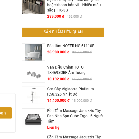
hoặc khoan bắn vít | Nhiều màu
sắc | 116-3G
289.000 đ
456.000 đ
SẢN PHẨM LIÊN QUAN
Bồn tắm NOFER NG-61110B
28.980.000 đ
32.200.000 đ
Van Điều Chỉnh TOTO
TX469SQBR Âm Tường
10.192.000 đ
11.990.000 đ
Sen Cây Viglacera Platinum
P.58.326 Nhiệt Độ
14.400.000 đ
18.000.000 đ
Bồn Tắm Massage Jacuzzis Tây
bạn
Ban Nha Spa Cube Ergo | 5 Người
Tắm
Liên hệ
Bồn Tắm Massage Jacuzzis Tây