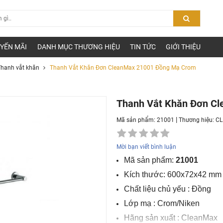
YẾN MÃI
DANH MỤC THƯƠNG HIỆU
TIN TỨC
GIỚI THIỆU
hanh vắt khăn
Thanh Vắt Khăn Đơn CleanMax 21001 Đồng Mạ Crom
Thanh Vắt Khăn Đơn C
|
Mã sản phẩm: 21001
Thương hiệu:
C
Mời bạn viết bình luận
Mã sản phẩm:
21001
Kích thước: 600x72x42 mm
Chất liệu chủ yếu : Đồng
Lớp mạ : Crom/Niken
Hãng sản xuất : CleanMax