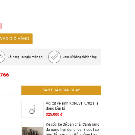
%
VÀO GIỎ HÀNG
Đổi hàng 15 ngày miễn phí
Cam kết hàng chính hãng
1766
SẢN PHẨM BÁN CHẠY
Vòi xịt vệ sinh KOREST K702 | Ti
đồng bền bỉ
325.000 đ
Kệ cốc, kệ để bàn chải đánh răng
đa năng tiện dụng loại 3 cốc | có
hộc để máy sấy | Gắn bằng keo