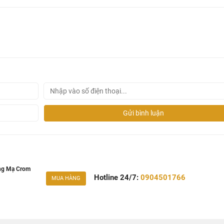
Gửi bình luận
ng Mạ Crom
Hotline 24/7:
0904501766
MUA HÀNG
 21001