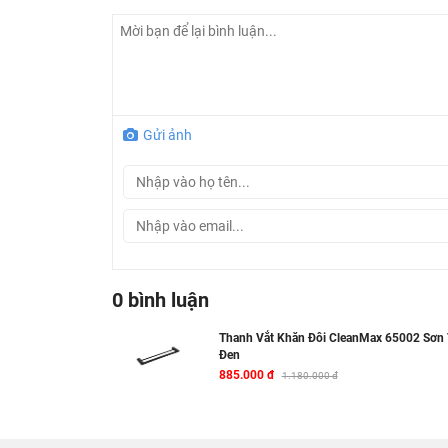
Gửi ảnh
0 bình luận
Thanh Vắt Khăn Đôi CleanMax 65002 Sơn 
Đen
885.000 đ
1.180.000 đ
Thông số kỹ thuật thanh vắt khăn CleanMax
Tên sản phẩm:
Thanh vắt khăn CleanMax
Chất liệu chủ yếu : Đồng