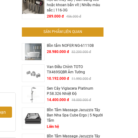
hoặc khoan bắn vít | Nhiều màu
sắc | 116-3G
289.000 đ
456.000 đ
SẢN PHẨM LIÊN QUAN
Bồn tắm NOFER NG-61110B
28.980.000 đ
32.200.000 đ
Van Điều Chỉnh TOTO
TX469SQBR Âm Tường
10.192.000 đ
11.990.000 đ
Sen Cây Viglacera Platinum
P.58.326 Nhiệt Độ
14.400.000 đ
18.000.000 đ
Bồn Tắm Massage Jacuzzis Tây
bạn
Ban Nha Spa Cube Ergo | 5 Người
Tắm
Liên hệ
Bồn Tắm Massage Jacuzzis Tây