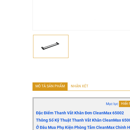
MÔ TẢ SẢN PHẨM
NHẬN XÉT
Mục lục
Hiển 
Đặc Điểm Thanh Vắt Khăn Đơn CleanMax 65002
Thông Số Kỹ Thuật Thanh Vắt Khăn CleanMax 650
Ở Đâu Mua Phụ Kiện Phòng Tắm CleanMax Chính Hã