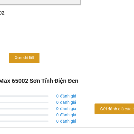
02
Xem chi tiết
h, giúp dể dàng vệ sinh
nMax 65002 Sơn Tĩnh Điện Đen
u mạ Crom nên phù hợp với mọi nguồn nước
0
đánh giá
 về chất lượng sản phẩm
0
đánh giá
0
đánh giá
Gửi đánh giá của 
0
đánh giá
0
đánh giá