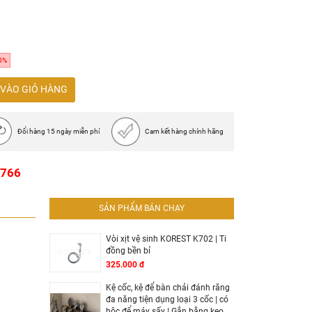
5%
VÀO GIỎ HÀNG
Đổi hàng 15 ngày miễn phí
Cam kết hàng chính hãng
1766
SẢN PHẨM BÁN CHẠY
Vòi xịt vệ sinh KOREST K702 | Ti
đồng bền bỉ
325.000 đ
Kệ cốc, kệ để bàn chải đánh răng
đa năng tiện dụng loại 3 cốc | có
hộc để máy sấy | Gắn bằng keo