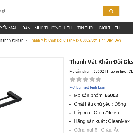
YẾN MÃI
DANH MỤC THƯƠNG HIỆU
TIN TỨC
GIỚI THIỆU
hanh vắt khăn
Thanh Vắt Khăn Đôi CleanMax 65002 Sơn Tĩnh Điện Đen
Thanh Vắt Khăn Đôi Cl
|
Mã sản phẩm: 65002
Thương hiệu:
C
Mời bạn viết bình luận
Mã sản phẩm:
65002
Chất liệu chủ yếu : Đồng
Lớp mạ : Crom/Niken
Hãng sản xuất : CleanMax
Công nghệ : Châu Âu