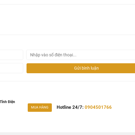
Gửi bình luận
Tĩnh Điện
Hotline 24/7:
0904501766
MUA HÀNG
 65002