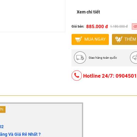
Nơi sản xuất : Việt Nam
Xem chi tiết
Bảo hành 5 năm.
885.000 đ
Giá bán:
1.180.000 đ
-2
MUA NGAY
THÊM 
Giao hàng toàn quốc
Hotline 24/7: 090450
thị
02
ng Và Giá Rẻ Nhất ?