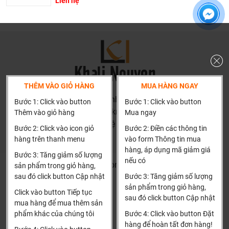
Liên hệ
trở thành tri kỷ của ngôi nhà bạn.
THÊM VÀO GIỎ HÀNG
MUA HÀNG NGAY
HN: số 160 đường Văn Minh, Di Trạch, Hoài Đức, Hà Nội
Bước 1: Click vào button
Bước 1: Click vào button
(Cách đại học công nghiệp 1 km)
Thêm vào giỏ hàng
Mua ngay
HCM và các tỉnh khác: Liên hệ hotline để được hướng dẫn
Bước 2: Click vào icon giỏ
Bước 2: Điền các thông tin
đặt hàng
hàng trên thanh menu
vào form Thông tin mua
Xin cảm ơn!
hàng, áp dụng mã giảm giá
Bước 3: Tăng giảm số lượng
nếu có
Dịch vụ riêng của Khali Nguyễn dành cho khách hàng:
Khalinguyen.vn@gmail.com
sản phẩm trong giỏ hàng,
sau đó click button Cập nhật
Bước 3: Tăng giảm số lượng
Khảo sát công trình, để hỗ trợ khách hàng chọn sản
0904501766
sản phẩm trong giỏ hàng,
phẩm đúng và phù hợp cũng như đưa ra các lời
Click vào button Tiếp tục
sau đó click button Cập nhật
Thông tin
Thông tin thêm
mua hàng để mua thêm sản
khuyên, chú ý, hoặc chỉ ra các vấn khổng ổn nếu có
phẩm khác của chúng tôi
Bước 4: Click vào button Đặt
hoàn toàn miễn phí.
Tìm đại lý & Hợp tác
Hướng dẫn mua hàng
hàng để hoàn tất đơn hàng!