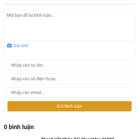
Gửi ảnh
Thông số kỹ thuật thanh vắt khăn CleanMax 36002
Tên sản phẩm :
Thanh vắt khăn CleanMax
36002
Chất liệu chủ yếu : Đồng
Gửi bình luận
Lớp mạ : Crom/Niken
Hãng sản xuất : CleanMax
0 bình luận
Công nghệ : Châu Âu