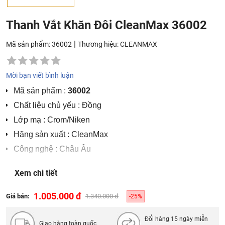
Thanh Vắt Khăn Đôi CleanMax 36002
|
Mã sản phẩm: 36002
Thương hiệu:
CLEANMAX
Mời bạn viết bình luận
Mã sản phẩm :
36002
Chất liệu chủ yếu : Đồng
Lớp mạ : Crom/Niken
Hãng sản xuất : CleanMax
Công nghệ : Châu Âu
Nơi sản xuất : Việt Nam
Xem chi tiết
Bảo hành 5 năm
1.005.000 đ
Giá bán:
1.340.000 đ
-25%
Đổi hàng 15 ngày miễn
Giao hàng toàn quốc