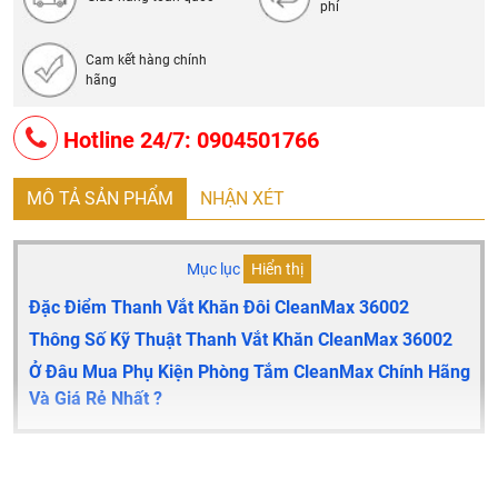
phí
Cam kết hàng chính
hãng
Hotline 24/7: 0904501766
MÔ TẢ SẢN PHẨM
NHẬN XÉT
Mục lục
Hiển thị
Đặc Điểm Thanh Vắt Khăn Đôi CleanMax 36002
Thông Số Kỹ Thuật Thanh Vắt Khăn CleanMax 36002
Ở Đâu Mua Phụ Kiện Phòng Tắm CleanMax Chính Hãng
Và Giá Rẻ Nhất ?
Đặc điểm thanh vắt khăn đôi CleanMax 36002