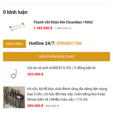
Chất liệu chủ yếu : Đồng
Lớp mạ : Crom/Niken
0 bình luận
Hãng sản xuất : CleanMax
Công nghệ : Châu Âu
Thanh Vắt Khăn Đôi CleanMax 19002
1.185.000 đ
1.580.000 đ
Nơi sản xuất : Việt Nam
Bảo hành 5 năm.
Hotline 24/7:
0904501766
MUA HÀNG
Ở đâu mua phụ kiện phòng tắm CleanMax chính hãng
SẢN PHẨM BÁN CHẠY
và giá rẻ nhất ?
Khalinguyen.vn là đơn vị cung cấp sản phẩm
phụ kiện
Vòi xịt vệ sinh KOREST K702 | Ti đồng bền bỉ
phòng tắm CleanMax
chính thức và chính hãng tại Việt
325.000 đ
Nam, chúng tôi cam kết các sản phẩm CleanMax được
phân phối bởi Khalinguyen.vn là chính hãng.
Kệ cốc, kệ để bàn chải đánh răng đa năng tiện dụng
Hiện tại chúng tôi có rất nhiều
chương trình khuyến
loại 3 cốc | có hộc để máy sấy | Gắn bằng keo hoặc
mãi
hấp dẫn, để biết chi tiết vui lòng chat hoặc gọi điện
khoan bắn vít | Nhiều màu sắc | 116-3G
vào hotline để được tư vấn chi tiết
289.000 đ
456.000 đ
Tại Khali Nguyễn, chúng tôi cam kết: