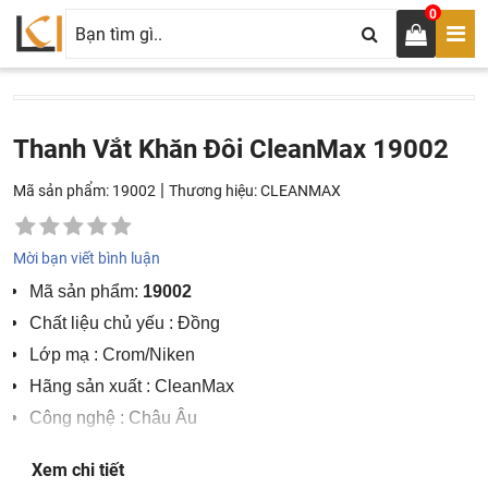
0
Thanh Vắt Khăn Đôi CleanMax 19002
|
Mã sản phẩm: 19002
Thương hiệu:
CLEANMAX
Mời bạn viết bình luận
Mã sản phẩm:
19002
Chất liệu chủ yếu : Đồng
Lớp mạ : Crom/Niken
Hãng sản xuất : CleanMax
Công nghệ : Châu Âu
Nơi sản xuất : Việt Nam
Xem chi tiết
Bảo hành 5 năm.