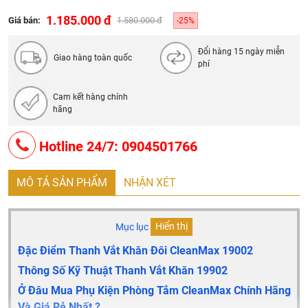
1.185.000 đ
Giá bán:
1.580.000 đ
-25%
Đổi hàng 15 ngày miễn
Giao hàng toàn quốc
phí
Cam kết hàng chính
hãng
Hotline 24/7: 0904501766
MÔ TẢ SẢN PHẨM
NHẬN XÉT
Mục lục
Hiển thị
Đặc Điểm Thanh Vắt Khăn Đôi CleanMax 19002
Thông Số Kỹ Thuật Thanh Vắt Khăn 19902
Ở Đâu Mua Phụ Kiện Phòng Tắm CleanMax Chính Hãng
Và Giá Rẻ Nhất ?