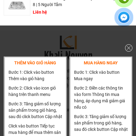
Giá thành phù hợp: Giá sản phẩm của chúng tôi không
8 | 5 Người Tắm
phải là rẻ nhất, chúng tôi có những dịch vụ được thiết kế
Liên hệ
riêng cho ngành nghề này nó thực sự cần thiết và có giá
trị với khách hàng, điều đó giúp chúng tôi là đơn vị có giá
bán tốt nhất trong thị trường so với sản phẩm + dịch vụ
mà khách hàng nhận được. Bời vì Khali Nguyễn muốn
trở thành tri kỷ của ngôi nhà bạn.
THÊM VÀO GIỎ HÀNG
MUA HÀNG NGAY
HN: số 160 đường Văn Minh, Di Trạch, Hoài Đức, Hà Nội
Bước 1: Click vào button
Bước 1: Click vào button
(Cách đại học công nghiệp 1 km)
Thêm vào giỏ hàng
Mua ngay
HCM và các tỉnh khác: Liên hệ hotline để được hướng dẫn
Bước 2: Click vào icon giỏ
Bước 2: Điền các thông tin
đặt hàng
hàng trên thanh menu
vào form Thông tin mua
Xin cảm ơn!
hàng, áp dụng mã giảm giá
Bước 3: Tăng giảm số lượng
nếu có
Khalinguyen.vn@gmail.com
sản phẩm trong giỏ hàng,
sau đó click button Cập nhật
Bước 3: Tăng giảm số lượng
0904501766
sản phẩm trong giỏ hàng,
Click vào button Tiếp tục
sau đó click button Cập nhật
Thông tin
Thông tin thêm
mua hàng để mua thêm sản