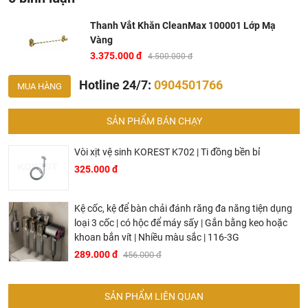
Chất liệu chủ yếu : Đồng
Thanh Vắt Khăn CleanMax 100001 Lớp Mạ
Lớp mạ : Vàng
Vàng
Hãng sản xuất : CleanMax
3.375.000 đ
4.500.000 đ
Công nghệ : Châu Âu
Hotline 24/7:
0904501766
MUA HÀNG
Nơi sản xuất : Việt Nam
Bảo hành 5 năm
SẢN PHẨM BÁN CHẠY
Ở đâu mua phụ kiện phòng tắm CleanMax chính hãng
Vòi xịt vệ sinh KOREST K702 | Ti đồng bền bỉ
và giá rẻ nhất ?
325.000 đ
Khalinguyen.vn là đơn vị cung cấp sản phẩm
phụ kiện
phòng tắm CleanMax
chính thức và chính hãng tại Việt
Kệ cốc, kệ để bàn chải đánh răng đa năng tiện dụng
loại 3 cốc | có hộc để máy sấy | Gắn bằng keo hoặc
Nam, chúng tôi cam kết các sản phẩm CleanMax được
khoan bắn vít | Nhiều màu sắc | 116-3G
phân phối bởi Khalinguyen.vn là chính hãng.
289.000 đ
456.000 đ
Hiện tại chúng tôi có rất nhiều
chương trình khuyến
mãi
hấp dẫn, để biết chi tiết vui lòng chat hoặc gọi điện
vào hotline để được tư vấn chi tiết
SẢN PHẨM LIÊN QUAN