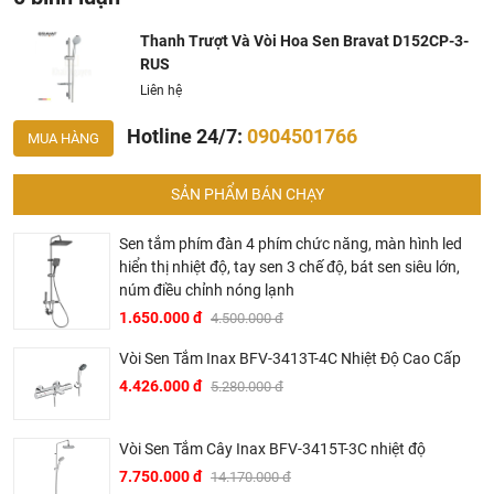
Khalinguyen.vn là chính hãng.
Hiện tại chúng tôi có rất nhiều
chương trình khuyến
Thanh Trượt Và Vòi Hoa Sen Bravat D152CP-3-
RUS
mãi
hấp dẫn, để biết chi tiết vui lòng chat hoặc gọi điện
vào hotline để được tư vấn chi tiết
Liên hệ
Hotline 24/7:
0904501766
MUA HÀNG
SẢN PHẨM BÁN CHẠY
Sen tắm phím đàn 4 phím chức năng, màn hình led
hiển thị nhiệt độ, tay sen 3 chế độ, bát sen siêu lớn,
núm điều chỉnh nóng lạnh
BRAVAT – TINH HOA ĐẲNG CẤP CỦA NƯỚC ĐỨC
1.650.000 đ
4.500.000 đ
▶ Bravat là thương hiệu cao cấp các sản phẩm nhà tắm
Vòi Sen Tắm Inax BFV-3413T-4C Nhiệt Độ Cao Cấp
thuộc sở hữu của Roman Dietsche, một nhà cung cấp thiết
4.426.000 đ
5.280.000 đ
bị vệ sinh của Đức có bề dày lịch sử hơn 145 năm. Khởi
đầu từ một xưởng sản xuất gia đình tại vùng Black Forest,
Baden – Württemberg tây nam nước Đức vào năm 1873,
Vòi Sen Tắm Cây Inax BFV-3415T-3C nhiệt độ
sau hơn 2 thế kỷ phát triển, đến nay Bravat đã trở thành một
7.750.000 đ
14.170.000 đ