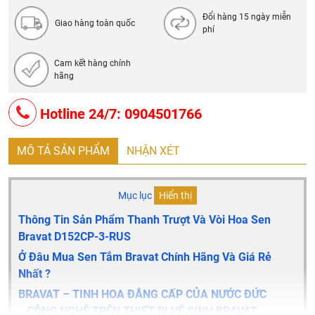
Đổi hàng 15 ngày miễn
Giao hàng toàn quốc
phí
Cam kết hàng chính
hãng
Hotline 24/7: 0904501766
MÔ TẢ SẢN PHẨM
NHẬN XÉT
Mục lục
Hiển thị
Thông Tin Sản Phẩm Thanh Trượt Và Vòi Hoa Sen
Bravat D152CP-3-RUS
Ở Đâu Mua Sen Tắm Bravat Chính Hãng Và Giá Rẻ
Nhất ?
BRAVAT – TINH HOA ĐẲNG CẤP CỦA NƯỚC ĐỨC
CÔNG NGHỆ TRÊN THIẾT BỊ VỆ SINH BRAVAT