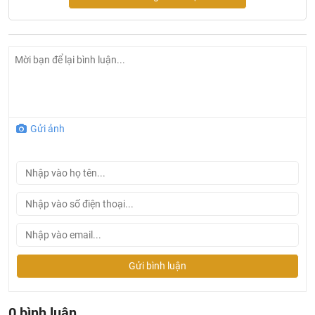
Gửi ảnh
Ở đâu mua sen tắm Bravat chính hãng và giá rẻ nhất ?
Gửi bình luận
Khalinguyen.vn là đơn vị cung cấp sản phẩm
Bravat chính thức và chính hãng tại Việt Nam, chúng tôi
cam kết các sản phẩm
Bravat
được phân phối bởi
0 bình luận