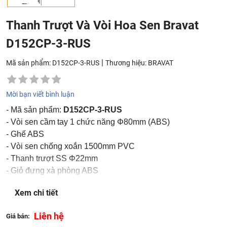
Thanh Trượt Và Vòi Hoa Sen Bravat
D152CP-3-RUS
|
Mã sản phẩm: D152CP-3-RUS
Thương hiệu:
BRAVAT
Mời bạn viết bình luận
- Mã sản phẩm:
D152CP-3-RUS
- Vòi sen cầm tay 1 chức năng Φ80mm (ABS)
- Ghế ABS
- Vòi sen chống xoắn 1500mm PVC
- Thanh trượt SS Φ22mm
- Giỏ đựng xà phòng ABS
- Mạ: Chrome
Xem chi tiết
- Tốc độ dòng chảy: 12L / phút @ 0,3 MPa
- Chiều dài: 750mm
Liên hệ
Giá bán: