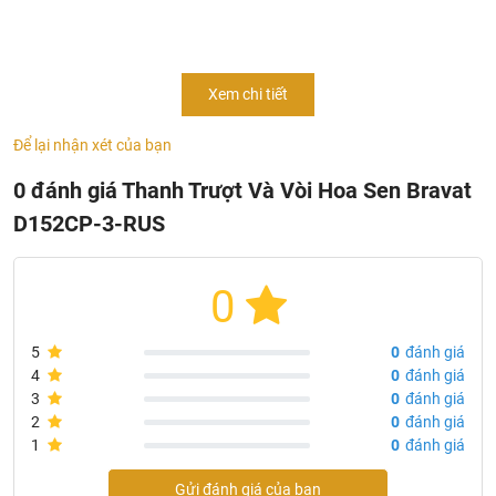
Thông Tin Sản Phẩm Thanh Trượt Và Vòi Hoa Sen
Xem chi tiết
Bravat D152CP-3-RUS
- Mã sản phẩm:
D152CP-3-RUS
Để lại nhận xét của bạn
- Vòi sen cầm tay 1 chức năng Φ80mm (ABS)
0 đánh giá Thanh Trượt Và Vòi Hoa Sen Bravat
- Ghế ABS
D152CP-3-RUS
- Vòi sen chống xoắn 1500mm PVC
- Thanh trượt SS Φ22mm
- Giỏ đựng xà phòng ABS
0
- Mạ: Chrome
- Tốc độ dòng chảy: 12L / phút @ 0,3 MPa
5
0
đánh giá
- Chiều dài: 750mm
4
0
đánh giá
3
0
đánh giá
2
0
đánh giá
1
0
đánh giá
Gửi đánh giá của bạn