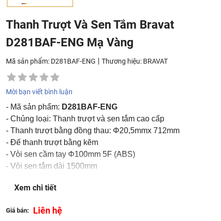
Thanh Trượt Và Sen Tắm Bravat
D281BAF-ENG Mạ Vàng
|
Mã sản phẩm: D281BAF-ENG
Thương hiệu:
BRAVAT
Mời bạn viết bình luận
- Mã sản phẩm:
D281BAF-ENG
- Chủng loại: Thanh trượt và sen tắm cao cấp
- Thanh trượt bằng đồng thau: Φ20,5mmx 712mm
- Đế thanh trượt bằng kẽm
- Vòi sen cầm tay Φ100mm 5F (ABS)
- Vòi sen tắm dài 1500mm
- Đế vòi sen gắn tường đồng thau
Xem chi tiết
- Mạ: romen golden
- Tốc độ dòng chảy: 12L / phút @ 0,3MPa
Liên hệ
Giá bán:
- Sản xuất tại: Trung Quốc