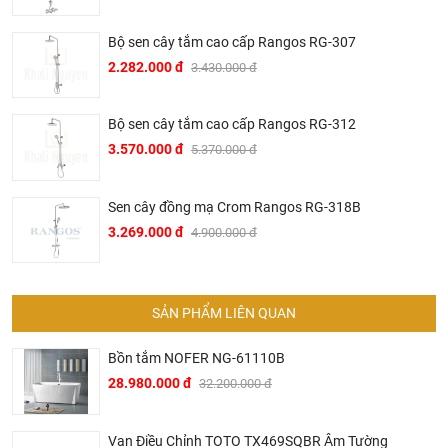
Baden – Württemberg tây nam nước Đức vào năm 1873,
sau hơn 2 thế kỷ phát triển, đến nay Bravat đã trở thành một
Bộ sen cây tắm cao cấp Rangos RG-307
trong những thương hiệu thiết bị vệ sinh hàng đầu thế giới.
2.282.000 đ
3.430.000 đ
▶ Các sản phẩm của Bravat đã được sử dụng trong nhiều
công trình hạng sang của thế như hệ thống trong các hệ
Bộ sen cây tắm cao cấp Rangos RG-312
thống khách sạn hạng sang của Intercontinetal, Conrad
3.570.000 đ
5.370.000 đ
Hilton, Sheraton, Le Méri­di­en, Marriott hay trên các hạm
thuyền du lịch siêu sang của AI­DA Crui­se Ship.
Sen cây đồng mạ Crom Rangos RG-318B
▶ Tại Việt Nam, Bravat mặc dù là thương hiệu mới mẻ
3.269.000 đ
4.900.000 đ
nhưng đã ngay lập tức được thị trường đón nhận mạnh mẽ.
Nhiều khách sạn hạng sang tại thủ phủ du lịch miền Trung
Việt Nam đã sử dụng các sản phẩm của Bravat trong đó có
nhiều tên tuổi lớn trong ngành du lịch khách sạn Việt Nam
SẢN PHẨM LIÊN QUAN
như khách sạn Melia, Accor, Anantara, Sheraton, Fusion
Bồn tắm NOFER NG-61110B
Suites, Cocobay, Alacarte,…
28.980.000 đ
32.200.000 đ
▶ Không chỉ hiện diện trong các khách sạn khu nghỉ dưỡng
hạng sang, Bravat còn được chủ đầu tư các dự án chung
Van Điều Chỉnh TOTO TX469SQBR Âm Tường
cư cao cấp sử dụng trong các căn hộ như một trong những