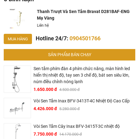
Bravat chính thức và chính hãng tại Việt Nam, chúng tôi
cam kết các sản phẩm
Bravat
được phân phối bởi
Thanh Trượt Và Sen Tắm Bravat D281BAF-ENG
Khalinguyen.vn là chính hãng.
Mạ Vàng
Hiện tại chúng tôi có rất nhiều
chương trình khuyến
Liên hệ
mãi
hấp dẫn, để biết chi tiết vui lòng chat hoặc gọi điện
Hotline 24/7:
0904501766
MUA HÀNG
vào hotline để được tư vấn chi tiết
SẢN PHẨM BÁN CHẠY
Sen tắm phím đàn 4 phím chức năng, màn hình led
hiển thị nhiệt độ, tay sen 3 chế độ, bát sen siêu lớn,
núm điều chỉnh nóng lạnh
1.650.000 đ
4.500.000 đ
BRAVAT – TINH HOA ĐẲNG CẤP CỦA NƯỚC ĐỨC
Vòi Sen Tắm Inax BFV-3413T-4C Nhiệt Độ Cao Cấp
4.426.000 đ
5.280.000 đ
▶ Bravat là thương hiệu cao cấp các sản phẩm nhà tắm
thuộc sở hữu của Roman Dietsche, một nhà cung cấp thiết
bị vệ sinh của Đức có bề dày lịch sử hơn 145 năm. Khởi
Vòi Sen Tắm Cây Inax BFV-3415T-3C nhiệt độ
đầu từ một xưởng sản xuất gia đình tại vùng Black Forest,
7.750.000 đ
14.170.000 đ