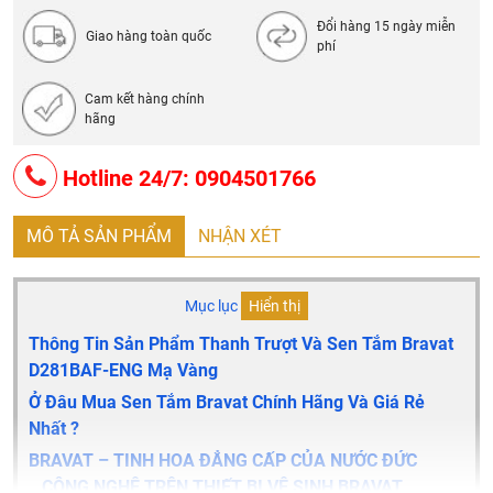
- Thương hiệu: Bravat
Đổi hàng 15 ngày miễn
Giao hàng toàn quốc
phí
Cam kết hàng chính
hãng
Hotline 24/7: 0904501766
MÔ TẢ SẢN PHẨM
NHẬN XÉT
Mục lục
Hiển thị
Thông Tin Sản Phẩm Thanh Trượt Và Sen Tắm Bravat
D281BAF-ENG Mạ Vàng
Ở Đâu Mua Sen Tắm Bravat Chính Hãng Và Giá Rẻ
Nhất ?
BRAVAT – TINH HOA ĐẲNG CẤP CỦA NƯỚC ĐỨC
CÔNG NGHỆ TRÊN THIẾT BỊ VỆ SINH BRAVAT