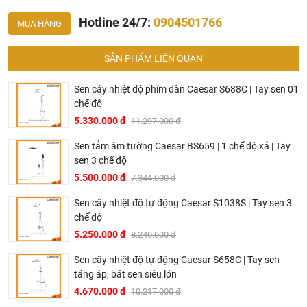
Hotline 24/7:
0904501766
MUA HÀNG
SẢN PHẨM LIÊN QUAN
Sen cây nhiệt độ phím đàn Caesar S688C | Tay sen 01
chế độ
5.330.000 đ
11.297.000 đ
Bản vẽ thân sen cây Caesar B126
Sen tắm âm tường Caesar BS659 | 1 chế độ xả | Tay
sen 3 chế độ
5.500.000 đ
7.344.000 đ
Sen cây nhiệt độ tự động Caesar S1038S | Tay sen 3
chế độ
5.250.000 đ
8.240.000 đ
Sen cây nhiệt độ tự động Caesar S658C | Tay sen
tăng áp, bát sen siêu lớn
4.670.000 đ
10.217.000 đ