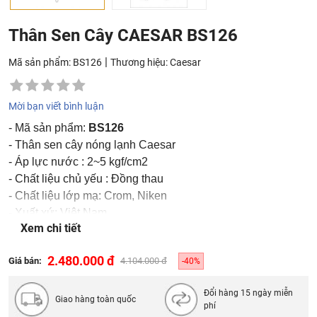
Thân Sen Cây CAESAR BS126
|
Mã sản phẩm: BS126
Thương hiệu:
Caesar
Mời bạn viết bình luận
- Mã sản phẩm:
BS126
- Thân sen cây nóng lạnh Caesar
- Áp lực nước : 2~5 kgf/cm2
- Chất liệu chủ yếu : Đồng thau
- Chất liệu lớp mạ: Crom, Niken
- Xuất xứ: Việt Nam
Xem chi tiết
- Bao gồm : Cây sen + Bát sen tròn
2.480.000 đ
Giá bán:
4.104.000 đ
-40%
Đổi hàng 15 ngày miễn
Giao hàng toàn quốc
phí