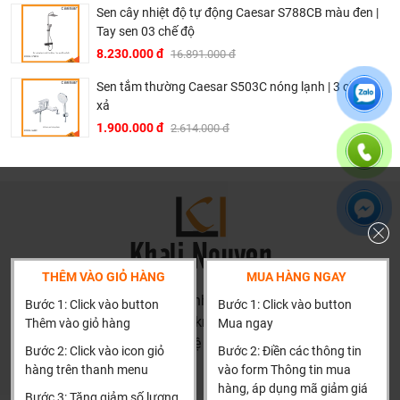
Sen cây nhiệt độ tự động Caesar S788CB màu đen |
Tay sen 03 chế độ
8.230.000 đ
16.891.000 đ
Sen tắm thường Caesar S503C nóng lạnh | 3 chế độ
xả
1.900.000 đ
2.614.000 đ
Ở đâu mua sen tắm Caesar chính hãng và giá rẻ nhất ?
Khalinguyen.vn là đơn vị cung cấp sản
phẩm Caesar chính thức và chính hãng tại Việt Nam,
chúng tôi cam kết các sản phẩm Caesar được phân phối
THÊM VÀO GIỎ HÀNG
MUA HÀNG NGAY
bởi Khalinguyen.vn là chính hãng.
HN: số 160 đường Văn Minh, Di Trạch, Hoài Đức, Hà Nội
Bước 1: Click vào button
Bước 1: Click vào button
Hiện tại chúng tôi có rất nhiều
chương trình khuyến
(Cách đại học công nghiệp 1 km)
Thêm vào giỏ hàng
Mua ngay
mãi
hấp dẫn, để biết chi tiết vui lòng chat hoặc gọi điện
HCM và các tỉnh khác: Liên hệ hotline để được hướng dẫn
Bước 2: Click vào icon giỏ
Bước 2: Điền các thông tin
vào hotline để được tư vấn chi tiết
đặt hàng
hàng trên thanh menu
vào form Thông tin mua
Xin cảm ơn!
Tại Khali Nguyễn, chúng tôi cam kết:
hàng, áp dụng mã giảm giá
Bước 3: Tăng giảm số lượng