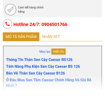
Cam kết hàng chính
hãng
Hotline 24/7: 0904501766
MÔ TẢ SẢN PHẨM
NHẬN XÉT
Mục lục
Hiển thị
Thông Tin Thân Sen Cây Caesar BS126
Tính Năng Phụ Kiện Sen Cây Caesar BS 126
Bản Vẽ Thân Sen Cây Caesar B126
Ở Đâu Mua Sen Tắm Caesar Chính Hãng Và Giá Rẻ
Nhất ?
Thông tin thân sen cây Caesar BS126