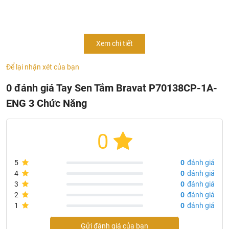
Thông Tin Sản Phẩm Tay Sen Tắm Bravat P70138CP-
Xem chi tiết
1A-ENG
- Mã sản phẩm:
P70138CP-1A-ENG
Để lại nhận xét của bạn
- Chủng loại: bát sen tắm cầm tay cao cấp
0 đánh giá Tay Sen Tắm Bravat P70138CP-1A-
- Sen tắm tay 3 chức năng ABS
ENG 3 Chức Năng
- Mạ: chrome
- Tốc độ dòng chảy: 12L / phút @ 0,3Mpa và 7,6L / phút @
0,1Mpa
0
- Sản xuất tại: Trung Quốc
- Thương hiệu: Bravat
5
0
đánh giá
4
0
đánh giá
3
0
đánh giá
2
0
đánh giá
1
0
đánh giá
Gửi đánh giá của bạn