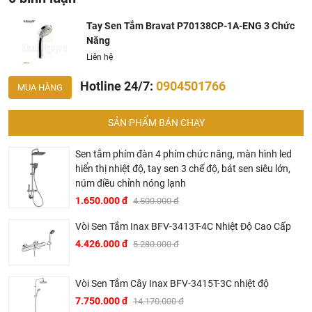
Hiện tại chúng tôi có rất nhiều
chương trình khuyến
mãi
hấp dẫn, để biết chi tiết vui lòng chat hoặc gọi điện
Tay Sen Tắm Bravat P70138CP-1A-ENG 3 Chức
Năng
vào hotline để được tư vấn chi tiết
Liên hệ
Hotline 24/7:
0904501766
MUA HÀNG
SẢN PHẨM BÁN CHẠY
Sen tắm phím đàn 4 phím chức năng, màn hình led
hiển thị nhiệt độ, tay sen 3 chế độ, bát sen siêu lớn,
BRAVAT – TINH HOA ĐẲNG CẤP CỦA NƯỚC ĐỨC
núm điều chỉnh nóng lạnh
▶ Bravat là thương hiệu cao cấp các sản phẩm nhà tắm
1.650.000 đ
4.500.000 đ
thuộc sở hữu của Roman Dietsche, một nhà cung cấp thiết
Vòi Sen Tắm Inax BFV-3413T-4C Nhiệt Độ Cao Cấp
bị vệ sinh của Đức có bề dày lịch sử hơn 145 năm. Khởi
4.426.000 đ
5.280.000 đ
đầu từ một xưởng sản xuất gia đình tại vùng Black Forest,
Baden – Württemberg tây nam nước Đức vào năm 1873,
sau hơn 2 thế kỷ phát triển, đến nay Bravat đã trở thành một
Vòi Sen Tắm Cây Inax BFV-3415T-3C nhiệt độ
trong những thương hiệu thiết bị vệ sinh hàng đầu thế giới.
7.750.000 đ
14.170.000 đ