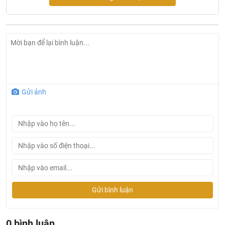
Gửi ảnh
Ở đâu mua sen tắm Bravat chính hãng và giá rẻ nhất ?
Khalinguyen.vn là đơn vị cung cấp sản phẩm
Gửi bình luận
Bravat chính thức và chính hãng tại Việt Nam, chúng tôi
cam kết các sản phẩm
Bravat
được phân phối bởi
Khalinguyen.vn là chính hãng.
0 bình luận