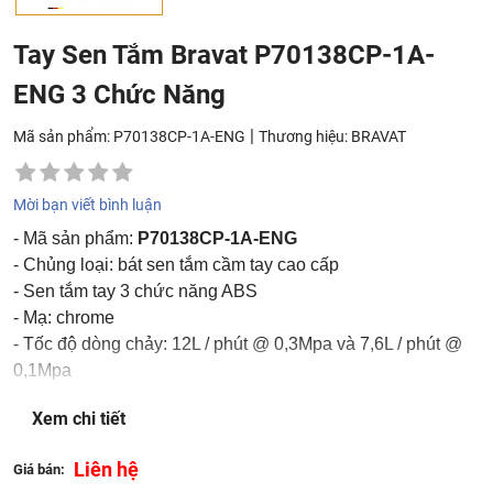
Tay Sen Tắm Bravat P70138CP-1A-
ENG 3 Chức Năng
|
Mã sản phẩm: P70138CP-1A-ENG
Thương hiệu:
BRAVAT
Mời bạn viết bình luận
- Mã sản phẩm:
P70138CP-1A-ENG
- Chủng loại: bát sen tắm cầm tay cao cấp
- Sen tắm tay 3 chức năng ABS
- Mạ: chrome
- Tốc độ dòng chảy: 12L / phút @ 0,3Mpa và 7,6L / phút @
0,1Mpa
- Sản xuất tại: Trung Quốc
Xem chi tiết
- Thương hiệu: Bravat
Liên hệ
Giá bán: