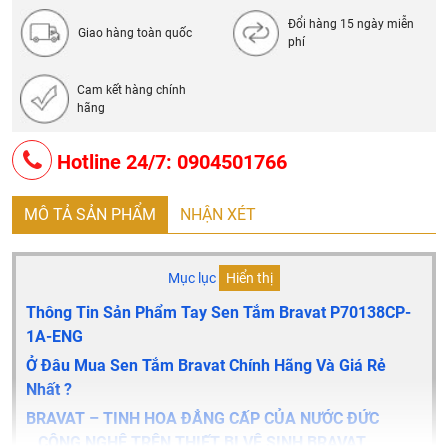
Đổi hàng 15 ngày miễn
Giao hàng toàn quốc
phí
Cam kết hàng chính
hãng
Hotline 24/7: 0904501766
MÔ TẢ SẢN PHẨM
NHẬN XÉT
Mục lục
Hiển thị
Thông Tin Sản Phẩm Tay Sen Tắm Bravat P70138CP-
1A-ENG
Ở Đâu Mua Sen Tắm Bravat Chính Hãng Và Giá Rẻ
Nhất ?
BRAVAT – TINH HOA ĐẲNG CẤP CỦA NƯỚC ĐỨC
CÔNG NGHỆ TRÊN THIẾT BỊ VỆ SINH BRAVAT