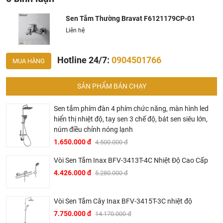
cam kết các sản phẩm
Bravat
được phân phối bởi
Khalinguyen.vn là chính hãng.
Sen Tắm Thường Bravat F6121179CP-01
Hiện tại chúng tôi có rất nhiều
chương trình khuyến
Liên hệ
mãi
hấp dẫn, để biết chi tiết vui lòng chat hoặc gọi điện
vào hotline để được tư vấn chi tiết
Hotline 24/7:
0904501766
MUA HÀNG
SẢN PHẨM BÁN CHẠY
Sen tắm phím đàn 4 phím chức năng, màn hình led
hiển thị nhiệt độ, tay sen 3 chế độ, bát sen siêu lớn,
núm điều chỉnh nóng lạnh
1.650.000 đ
4.500.000 đ
BRAVAT – TINH HOA ĐẲNG CẤP CỦA NƯỚC ĐỨC
Vòi Sen Tắm Inax BFV-3413T-4C Nhiệt Độ Cao Cấp
▶ Bravat là thương hiệu cao cấp các sản phẩm nhà tắm
4.426.000 đ
5.280.000 đ
thuộc sở hữu của Roman Dietsche, một nhà cung cấp thiết
bị vệ sinh của Đức có bề dày lịch sử hơn 145 năm. Khởi
đầu từ một xưởng sản xuất gia đình tại vùng Black Forest,
Vòi Sen Tắm Cây Inax BFV-3415T-3C nhiệt độ
Baden – Württemberg tây nam nước Đức vào năm 1873,
7.750.000 đ
14.170.000 đ