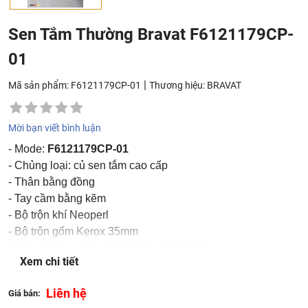
Sen Tắm Thường Bravat F6121179CP-
01
|
Mã sản phẩm: F6121179CP-01
Thương hiệu:
BRAVAT
Mời bạn viết bình luận
- Mode:
F6121179CP-01
- Chủng loại: củ sen tắm cao cấp
- Thân bằng đồng
- Tay cầm bằng kẽm
- Bộ trộn khí Neoperl
- Bộ trộn gốm Kerox 35mm
- Tốc độ dòng chảy: 20L / phút @ 0,3MPa
Xem chi tiết
- Mạ: chrome
- Sản xuất tại: Trung Quốc
Liên hệ
Giá bán:
- Thương hiệu: Bravat