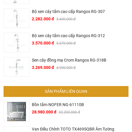
sau hơn 2 thế kỷ phát triển, đến nay Bravat đã trở thành một
trong những thương hiệu thiết bị vệ sinh hàng đầu thế giới.
Bộ sen cây tắm cao cấp Rangos RG-307
▶ Các sản phẩm của Bravat đã được sử dụng trong nhiều
2.282.000 đ
3.430.000 đ
công trình hạng sang của thế như hệ thống trong các hệ
thống khách sạn hạng sang của Intercontinetal, Conrad
Bộ sen cây tắm cao cấp Rangos RG-312
Hilton, Sheraton, Le Méri­di­en, Marriott hay trên các hạm
3.570.000 đ
5.370.000 đ
thuyền du lịch siêu sang của AI­DA Crui­se Ship.
▶ Tại Việt Nam, Bravat mặc dù là thương hiệu mới mẻ
Sen cây đồng mạ Crom Rangos RG-318B
nhưng đã ngay lập tức được thị trường đón nhận mạnh mẽ.
3.269.000 đ
4.900.000 đ
Nhiều khách sạn hạng sang tại thủ phủ du lịch miền Trung
Việt Nam đã sử dụng các sản phẩm của Bravat trong đó có
nhiều tên tuổi lớn trong ngành du lịch khách sạn Việt Nam
SẢN PHẨM LIÊN QUAN
như khách sạn Melia, Accor, Anantara, Sheraton, Fusion
Suites, Cocobay, Alacarte,…
Bồn tắm NOFER NG-61110B
▶ Không chỉ hiện diện trong các khách sạn khu nghỉ dưỡng
28.980.000 đ
32.200.000 đ
hạng sang, Bravat còn được chủ đầu tư các dự án chung
cư cao cấp sử dụng trong các căn hộ như một trong những
Van Điều Chỉnh TOTO TX469SQBR Âm Tường
điểm nhấn bán hàng với phương châm nghỉ dưỡng 5 sao