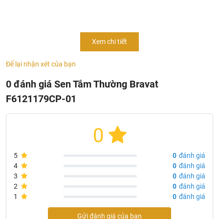
Thông tin cơ bản củ vòi sen tắm cao cấp Bravat
Xem chi tiết
F6121179CP-01
- Mode:
F6121179CP-01
Để lại nhận xét của bạn
- Chủng loại: củ sen tắm cao cấp
0 đánh giá Sen Tắm Thường Bravat
- Thân bằng đồng
F6121179CP-01
- Tay cầm bằng kẽm
- Bộ trộn khí Neoperl
- Bộ trộn gốm Kerox 35mm
0
- Tốc độ dòng chảy: 20L / phút @ 0,3MPa
- Mạ: chrome
5
0
đánh giá
- Sản xuất tại: Trung Quốc
4
0
đánh giá
- Thương hiệu: Bravat
3
0
đánh giá
2
0
đánh giá
1
0
đánh giá
Gửi đánh giá của bạn