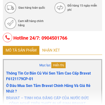
Đổi hàng 15 ngày miễn
Giao hàng toàn quốc
phí
Cam kết hàng chính
hãng
Hotline 24/7: 0904501766
MÔ TẢ SẢN PHẨM
NHẬN XÉT
Mục lục
Hiển thị
Thông Tin Cơ Bản Củ Vòi Sen Tắm Cao Cấp Bravat
F6121179CP-01
Ở Đâu Mua Sen Tắm Bravat Chính Hãng Và Giá Rẻ
Nhất ?
BRAVAT – TINH HOA ĐẲNG CẤP CỦA NƯỚC ĐỨC
CÔNG NGHỆ TRÊN THIẾT BỊ VỆ SINH BRAVAT