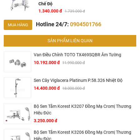
Chế Độ
1.340.000 đ
1.739.000 đ
Hotline 24/7:
0904501766
MUA HÀNG
SẢN PHẨM LIÊN QUAN
Van Điều Chỉnh TOTO TX469SQBR Âm Tường
10.192.000 đ
11.990.000 đ
Bản vẽ vòi sen tắm S203C Caesar nóng lạnh
Sen Cây Viglacera Platinum P.58.326 Nhiệt Độ
14.400.000 đ
18.000.000 đ
Bộ Sen Tắm Korest K3207 Đồng Mạ Crom| Thương
Hiệu Đức
3.250.000 đ
Bộ Sen Tắm Korest K3206 Đồng Mạ Crom| Thương
Hiệu Đức