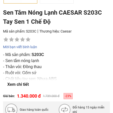
Sen Tắm Nóng Lạnh CAESAR S203C
Tay Sen 1 Chế Độ
|
Mã sản phẩm: S203C
Thương hiệu:
Caesar
Mời bạn viết bình luận
- Mã sản phẩm:
S203C
- Sen tắm nóng lạnh
- Thân vòi: Đồng thau
- Ruột vòi: Gốm sứ
- Chất liệu tay sen: Nhựa ABS
Xem chi tiết
- Chế độ tay sen: 1 chế độ
1.340.000 đ
Giá bán:
1.739.000 đ
-23%
Đổi hàng 15 ngày miễn
Giao hàng toàn quốc
phí