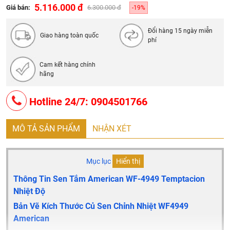
5.116.000 đ
Giá bán:
6.300.000 đ
-19%
Đổi hàng 15 ngày miễn
Giao hàng toàn quốc
phí
Cam kết hàng chính
hãng
Hotline 24/7: 0904501766
MÔ TẢ SẢN PHẨM
NHẬN XÉT
Mục lục
Hiển thị
Thông Tin Sen Tắm American WF-4949 Temptacion
Nhiệt Độ
Bản Vẽ Kích Thước Củ Sen Chỉnh Nhiệt WF4949
American