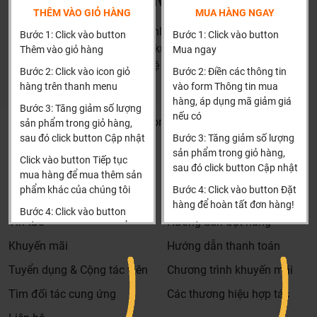
phẩm đúng và phù hợp cũng như đưa ra các lời
THÊM VÀO GIỎ HÀNG
MUA HÀNG NGAY
khuyên, chú ý, hoặc chỉ ra các vấn khổng ổn nếu có
HN: số 160 đường Văn Minh, Di Trạch, Hoài Đức, Hà Nội
Bước 1: Click vào button
Bước 1: Click vào button
hoàn toàn miễn phí.
(Cách đại học công nghiệp 1 km)
Thêm vào giỏ hàng
Mua ngay
Bảo trì sản phẩm lên tới 5 năm, tặng các phụ kiện hao
HCM và các tỉnh khác: Liên hệ hotline để được hướng dẫn
Bước 2: Click vào icon giỏ
Bước 2: Điền các thông tin
mòn và thay thế miễn phí.
đặt hàng
hàng trên thanh menu
vào form Thông tin mua
Xin cảm ơn!
Bảo trì kiểm tra sản phẩm trước khi hết hạn bảo hành
hàng, áp dụng mã giảm giá
Bước 3: Tăng giảm số lượng
nếu có
kể cả sản phẩm có lên đên 5 năm hay 10 năm bảo
Khalinguyen.vn@gmail.com
sản phẩm trong giỏ hàng,
hành miễn phí, Khali Nguyễn sẽ liên hệ để bảo trì và
sau đó click button Cập nhật
Bước 3: Tăng giảm số lượng
0904501766
kiểm tra khi đến hạn, khách hàng không phải ghi nhớ
sản phẩm trong giỏ hàng,
Click vào button Tiếp tục
sau đó click button Cập nhật
hay lưu thông tin gì cả.
Thông tin
Thông tin thêm
mua hàng để mua thêm sản
phẩm khác của chúng tôi
Bước 4: Click vào button Đặt
Khali Nguyễn - Tri kỷ của ngôi nhà bạn!
Tìm đại lý & Hợp tác
Hướng dẫn mua hàng
hàng để hoàn tất đơn hàng!
Bước 4: Click vào button
Tin tức
Hướng dẫn đặt hàng
Tiến hành thanh toán để
Xin cảm ơn khách hàng!!!
thanh toán đơn hàng của
Khuyến mãi
Hướng dẫn thanh toán
bạn.
Tuyển dụng & Cộng tác viên
Chương trình khuyến mãi
Xin cảm ơn khách hàng!!!
Tìm đối tác cung ứng
Các thương hiệu hợp tác