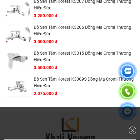
Bộ Sen Tắm Korest K3207 Đồng Mạ Crom| Thương
riêng cho ngành nghề này nó thực sự cần thiết và có giá
Hiệu Đức
trị với khách hàng, điều đó giúp chúng tôi là đơn vị có giá
3.250.000 đ
bán tốt nhất trong thị trường so với sản phẩm + dịch vụ
mà khách hàng nhận được. Bời vì Khali Nguyễn muốn
Bộ Sen Tắm Korest K3206 Đồng Mạ Crom| Thương
trở thành tri kỷ của ngôi nhà bạn.
Hiệu Đức
3.000.000 đ
Bộ Sen Tắm Korest K3315 Đồng Mạ Crom| Thương
Hiệu Đức
3.500.000 đ
Bộ Sen Tắm Korest K3009S Đồng Mạ Crom| Thương
Hiệu Đức
2.075.000 đ
Dịch vụ riêng của Khali Nguyễn dành cho khách hàng:
Khảo sát công trình, để hỗ trợ khách hàng chọn sản