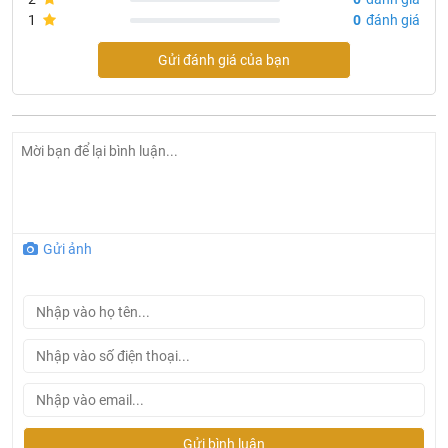
Bản vẽ kích thước củ sen chỉnh nhiệt WF4949
1
0
đánh giá
American
Gửi đánh giá của bạn
Gửi ảnh
Bản vẽ sen tắm nhiệt American Standard WF-4949
Tại Khali Nguyễn, chúng tôi cam kết:
Gửi bình luận