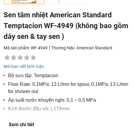
Sen tắm nhiệt American Standard
Temptacion WF-4949 (không bao gồm
dây sen & tay sen )
|
Mã sản phẩm: WF-4949
Thương hiệu:
American Standard
Mời bạn viết bình luận
Bộ sưu tập: Temptacion
Flow Rate: 0.1MPa: 13 L/min for spout, 0.1MPa: 13 L/min
for shower out
Áp suất nước khuyến nghị: 0,1 ~ 0,5 MPa
Kích thước đầu vòi: L174mm
Không bao gồm dây sen & tay sen
Xem chi tiết
Bảo hành 2 năm