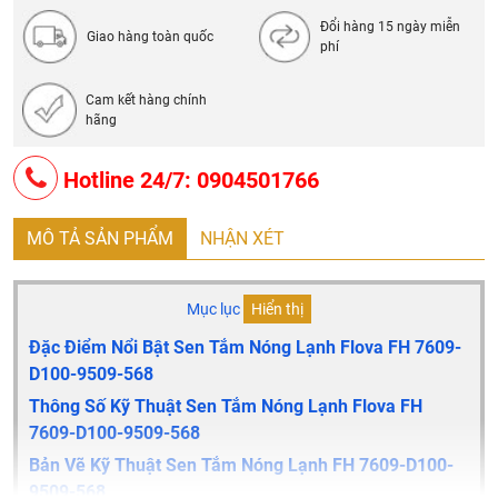
Đổi hàng 15 ngày miễn
Giao hàng toàn quốc
phí
Cam kết hàng chính
hãng
Hotline 24/7: 0904501766
MÔ TẢ SẢN PHẨM
NHẬN XÉT
Mục lục
Hiển thị
Đặc Điểm Nổi Bật Sen Tắm Nóng Lạnh Flova
FH 7609-
D100-9509-568
Thông Số Kỹ Thuật Sen Tắm Nóng Lạnh Flova
FH
7609-D100-9509-568
Bản Vẽ Kỹ Thuật Sen Tắm Nóng Lạnh
FH 7609-D100-
9509-568