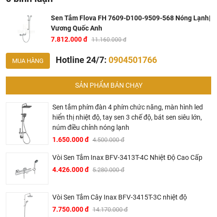
Sen Tắm Flova FH 7609-D100-9509-568 Nóng Lạnh|
Vương Quốc Anh
7.812.000 đ
11.160.000 đ
Hotline 24/7:
0904501766
MUA HÀNG
SẢN PHẨM BÁN CHẠY
Sen tắm phím đàn 4 phím chức năng, màn hình led
hiển thị nhiệt độ, tay sen 3 chế độ, bát sen siêu lớn,
núm điều chỉnh nóng lạnh
1.650.000 đ
4.500.000 đ
Thông số kỹ thuật sen tắm nóng lạnh Flova
FH 7609-
Vòi Sen Tắm Inax BFV-3413T-4C Nhiệt Độ Cao Cấp
D100-9509-568
4.426.000 đ
5.280.000 đ
Thiết kế 1 đầu ra của nước:
Độ dài của thanh đỡ tay sen:
600 mm
Vòi Sen Tắm Cây Inax BFV-3415T-3C nhiệt độ
Độ dài của dây cấp nước:
150 cm
7.750.000 đ
14.170.000 đ