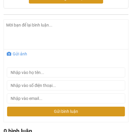
Đầu phun dễ dàng làm sạch bằng khăn mềm giúp chống
vôi hóa và tắc nghẽn sau thời gian dài sử dụng.
Sen tắm Flova
sẽ nâng cấp không gian tắm nhà bạn như
một khu nghỉ dưỡng
mang lại cảm giác thoải mái sang
trọng tiện nghi. Bạn sẽ không còn cảm thấy khó chịu như
sử dụng sen tắm bình thường – tia nước vừa thấp mà lại
không đều. Hoặc nếu bạn đang cân nhắc không biết tặng
Gửi ảnh
gì khi người thân bạn bè hoặc khách hàng đang phân
vân không biết lựa chọn sen tắm như thế nào cho nhà
mình thì một gợi ý nhỏ giá cả hợp lý chất lượng Đức, bộ
sen tắm chăc chắn sẽ làm bạn hài lòng.
Gửi bình luận
0 bình luận