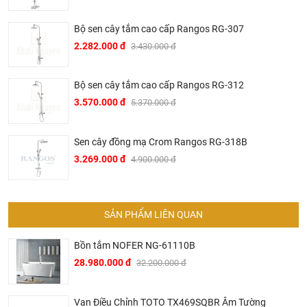
K/c vòi sen củ - tường:
80 mm
Kích thước ren vòi cấp nước tay sen:
2 x G1/2
Bộ sen cây tắm cao cấp Rangos RG-307
2.282.000 đ
3.430.000 đ
Chế độ bảo hành
Xuất xứ: Đức
Bộ sen cây tắm cao cấp Rangos RG-312
10 năm với phần đồng và lớp mạ
3.570.000 đ
5.370.000 đ
03 năm với các bộ phận làm việc (tay cầm,mặt bát sen,lõi
chia nước,...)
Sen cây đồng mạ Crom Rangos RG-318B
Bản vẽ kỹ thuật sen tắm nóng lạnh
FH 7609-D100-9509-
3.269.000 đ
4.900.000 đ
568
SẢN PHẨM LIÊN QUAN
Bồn tắm NOFER NG-61110B
28.980.000 đ
32.200.000 đ
Van Điều Chỉnh TOTO TX469SQBR Âm Tường