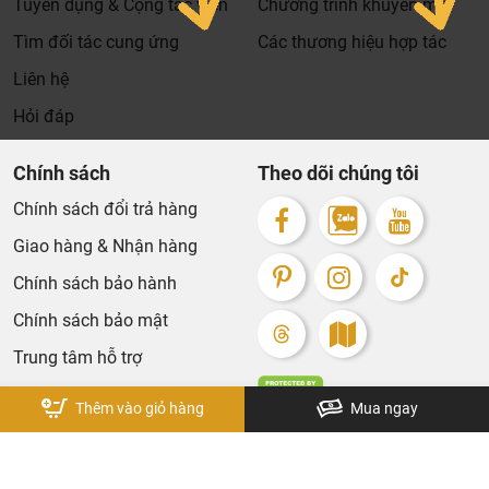
Tuyển dụng & Cộng tác viên
Chương trình khuyến mãi
Xin cảm ơn khách hàng!!!
Tìm đối tác cung ứng
Các thương hiệu hợp tác
Liên hệ
Hỏi đáp
Công nghệ tắm mưa trộn khí AIR-MIX SHOWER:
Tiết
kiệm được 20% lượng nước sử dụng
Chính sách
Theo dõi chúng tôi
Chính sách đổi trả hàng
Giao hàng & Nhận hàng
Chính sách bảo hành
Chính sách bảo mật
Trung tâm hỗ trợ
Thêm vào giỏ hàng
Mua ngay