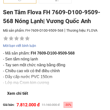
Sen Tắm Flova FH 7609-D100-9509-
568 Nóng Lạnh| Vương Quốc Anh
|
Mã sản phẩm: FH-7609-D100-9509-568
Thương hiệu:
FLOVA
Mời bạn viết bình luận
- Mã sản phẩm:
FH 7609-D100-9509-568
- Sen tắm nóng lạnh
- Tay sen một chức năng bằng đồng
- Chiều cao vòi có thể điều chỉnh
- Dây cấp nước PVC 150cm
- Lớp mạ Crom kim cương
- Chất liệu 100% đồng thau
Xem chi tiết
- Bảo hành 10 năm với phần đồng + lớp mạ và 3 năm với
các bộ phận khác
7.812.000 đ
Giá bán:
11.160.000 đ
-30%