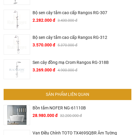
bị vệ sinh của Đức có bề dày lịch sử hơn 145 năm. Khởi
đầu từ một xưởng sản xuất gia đình tại vùng Black Forest,
Bộ sen cây tắm cao cấp Rangos RG-307
Baden – Württemberg tây nam nước Đức vào năm 1873,
2.282.000 đ
3.430.000 đ
sau hơn 2 thế kỷ phát triển, đến nay Bravat đã trở thành một
trong những thương hiệu thiết bị vệ sinh hàng đầu thế giới.
Bộ sen cây tắm cao cấp Rangos RG-312
▶ Các sản phẩm của Bravat đã được sử dụng trong nhiều
3.570.000 đ
5.370.000 đ
công trình hạng sang của thế như hệ thống trong các hệ
thống khách sạn hạng sang của Intercontinetal, Conrad
Hilton, Sheraton, Le Méri­di­en, Marriott hay trên các hạm
Sen cây đồng mạ Crom Rangos RG-318B
thuyền du lịch siêu sang của AI­DA Crui­se Ship.
3.269.000 đ
4.900.000 đ
▶ Tại Việt Nam, Bravat mặc dù là thương hiệu mới mẻ
nhưng đã ngay lập tức được thị trường đón nhận mạnh mẽ.
Nhiều khách sạn hạng sang tại thủ phủ du lịch miền Trung
SẢN PHẨM LIÊN QUAN
Việt Nam đã sử dụng các sản phẩm của Bravat trong đó có
Bồn tắm NOFER NG-61110B
nhiều tên tuổi lớn trong ngành du lịch khách sạn Việt Nam
như khách sạn Melia, Accor, Anantara, Sheraton, Fusion
28.980.000 đ
32.200.000 đ
Suites, Cocobay, Alacarte,…
Van Điều Chỉnh TOTO TX469SQBR Âm Tường
▶ Không chỉ hiện diện trong các khách sạn khu nghỉ dưỡng