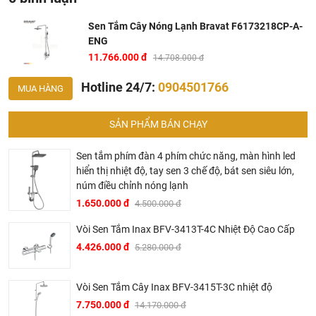
Khalinguyen.vn là đơn vị cung cấp sản phẩm
Sen Tắm Cây Nóng Lạnh Bravat F6173218CP-A-
Bravat chính thức và chính hãng tại Việt Nam, chúng tôi
ENG
cam kết các sản phẩm
Bravat
được phân phối bởi
11.766.000 đ
14.708.000 đ
Khalinguyen.vn là chính hãng.
Hotline 24/7:
0904501766
MUA HÀNG
Hiện tại chúng tôi có rất nhiều
chương trình khuyến
mãi
hấp dẫn, để biết chi tiết vui lòng chat hoặc gọi điện
SẢN PHẨM BÁN CHẠY
vào hotline để được tư vấn chi tiết
Sen tắm phím đàn 4 phím chức năng, màn hình led
hiển thị nhiệt độ, tay sen 3 chế độ, bát sen siêu lớn,
núm điều chỉnh nóng lạnh
1.650.000 đ
4.500.000 đ
Vòi Sen Tắm Inax BFV-3413T-4C Nhiệt Độ Cao Cấp
4.426.000 đ
5.280.000 đ
BRAVAT – TINH HOA ĐẲNG CẤP CỦA NƯỚC ĐỨC
▶ Bravat là thương hiệu cao cấp các sản phẩm nhà tắm
Vòi Sen Tắm Cây Inax BFV-3415T-3C nhiệt độ
thuộc sở hữu của Roman Dietsche, một nhà cung cấp thiết
7.750.000 đ
14.170.000 đ