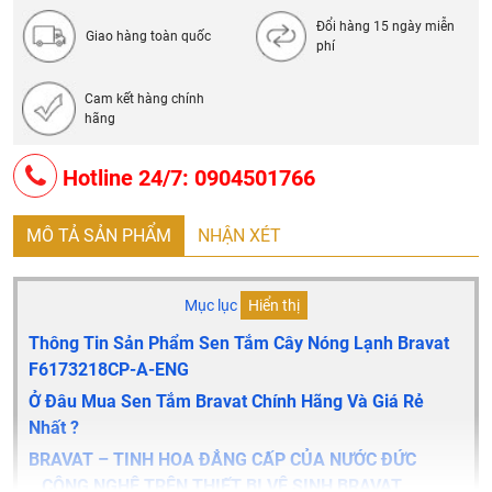
- Tốc độ dòng chảy của vòi: ≥6.0L / Min @ 0.1MPa
Đổi hàng 15 ngày miễn
- Sản xuất tại: Trung Quốc
Giao hàng toàn quốc
phí
- Thương hiệu: Bravat
Cam kết hàng chính
hãng
Hotline 24/7: 0904501766
MÔ TẢ SẢN PHẨM
NHẬN XÉT
Mục lục
Hiển thị
Thông Tin Sản Phẩm Sen Tắm Cây Nóng Lạnh Bravat
F6173218CP-A-ENG
Ở Đâu Mua Sen Tắm Bravat Chính Hãng Và Giá Rẻ
Nhất ?
BRAVAT – TINH HOA ĐẲNG CẤP CỦA NƯỚC ĐỨC
CÔNG NGHỆ TRÊN THIẾT BỊ VỆ SINH BRAVAT