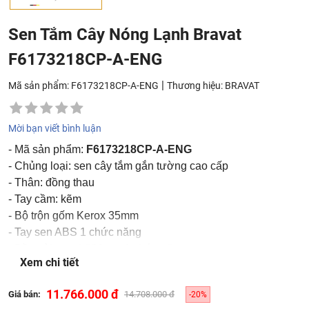
Sen Tắm Cây Nóng Lạnh Bravat
F6173218CP-A-ENG
|
Mã sản phẩm: F6173218CP-A-ENG
Thương hiệu:
BRAVAT
Mời bạn viết bình luận
- Mã sản phẩm:
F6173218CP-A-ENG
- Chủng loại: sen cây tắm gắn tường cao cấp
- Thân: đồng thau
- Tay cầm: kẽm
- Bộ trộn gốm Kerox 35mm
- Tay sen ABS 1 chức năng
- Đầu vòi sen Φ203mm 1 chức năng
Xem chi tiết
- Mạ: chrome
- Bộ trộn khí Neoperl
11.766.000 đ
Giá bán:
14.708.000 đ
-20%
- Tốc độ dòng chảy vòi hoa sen: 4.0 ~ 9.0L / Min @ 0.1MPa