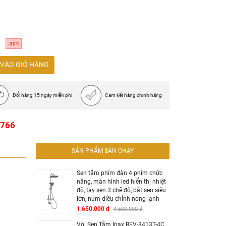
ồng + lớp mạ và 3 năm với các bộ phận khác
-30%
VÀO GIỎ HÀNG
Đổi hàng 15 ngày miễn phí
Cam kết hàng chính hãng
1766
SẢN PHẨM BÁN CHẠY
Sen tắm phím đàn 4 phím chức
năng, màn hình led hiển thị nhiệt
độ, tay sen 3 chế độ, bát sen siêu
lớn, núm điều chỉnh nóng lạnh
1.650.000 đ
4.500.000 đ
Vòi Sen Tắm Inax BFV-3413T-4C