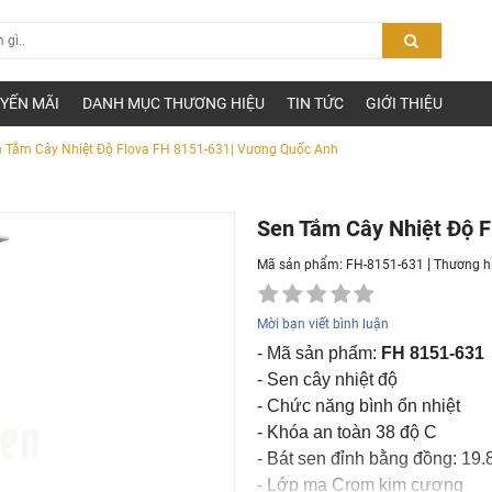
YẾN MÃI
DANH MỤC THƯƠNG HIỆU
TIN TỨC
GIỚI THIỆU
 Tắm Cây Nhiệt Độ Flova FH 8151-631| Vương Quốc Anh
Sen Tắm Cây Nhiệt Độ 
|
Mã sản phẩm: FH-8151-631
Thương h
Mời bạn viết bình luận
- Mã sản phẩm:
FH 8151-631
- Sen cây nhiệt độ
- Chức năng bình ổn nhiệt
- Khóa an toàn 38 độ C
- Bát sen đỉnh bằng đồng: 19
- Lớp mạ Crom kim cương