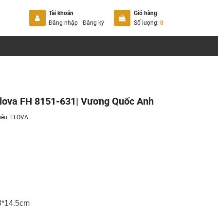
Tài khoản
Giỏ hàng
Đăng nhập
Đăng ký
Số lượng:
0
Flova FH 8151-631| Vương Quốc Anh
iệu:
FLOVA
.8*14.5cm