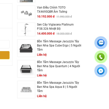
mà lại
hân vân
Van Điều Chỉnh TOTO
TX469SQBR Âm Tường
en tắm
10.192.000 đ
11.990.000 đ
Sen Cây Viglacera Platinum
P.58.326 Nhiệt Độ
14.400.000 đ
18.000.000 đ
Bồn Tắm Massage Jacuzzis Tây
Ban Nha Spa Cube Ergo | 5 Người
Tắm
Liên hệ
Bồn Tắm Massage Jacuzzis Tây
Ban Nha Spa Quantum | 4 Người
Tắm
Liên hệ
Bồn Tắm Massage Jacuzzis Tây
Ban Nha Spa Aqua 8 | 5 Người
Tắm
Liên hệ