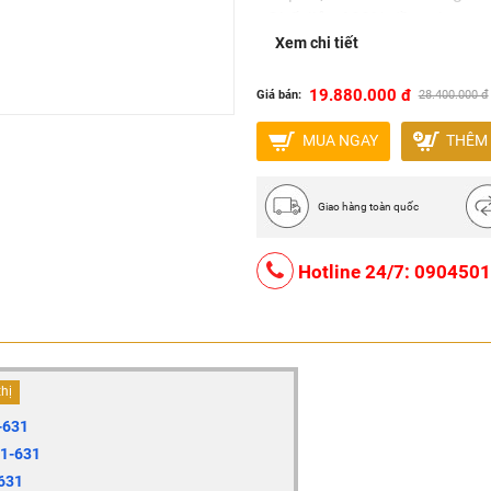
- Chất liệu 100% đồng thau
Xem chi tiết
- Bảo hành 10 năm với phần đ
19.880.000 đ
Giá bán:
28.400.000 đ
MUA NGAY
THÊM 
Giao hàng toàn quốc
Hotline 24/7: 090450
thị
-631
1-631
631