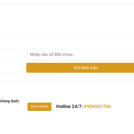
khó chịu như sử dụng sen tắm bình thường – tia nước vừa thấp 
g biết tặng gì khi người thân bạn bè hoặc khách hàng đang p
 nhà mình thì một gợi ý nhỏ giá cả hợp lý chất lượng Đức, bộ s
Gửi bình luận
 Vương Quốc
Hotline 24/7:
0904501766
MUA HÀNG