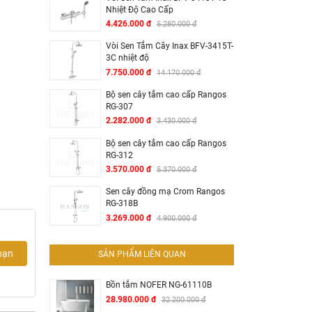
Nhiệt Độ Cao Cấp
4.426.000 đ
5.280.000 đ
Vòi Sen Tắm Cây Inax BFV-3415T-
3C nhiệt độ
7.750.000 đ
14.170.000 đ
Bộ sen cây tắm cao cấp Rangos
RG-307
2.282.000 đ
3.430.000 đ
õ ràng
Bộ sen cây tắm cao cấp Rangos
RG-312
3.570.000 đ
5.370.000 đ
ó sự
Sen cây đồng mạ Crom Rangos
RG-318B
3.269.000 đ
4.900.000 đ
bẩn,
bạn
SẢN PHẨM LIÊN QUAN
Bồn tắm NOFER NG-61110B
sang
28.980.000 đ
32.200.000 đ