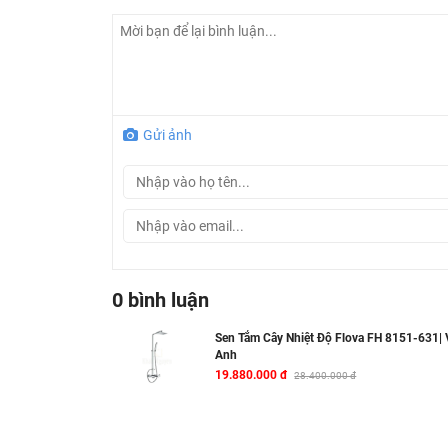
trọng tiện nghi. Bạn sẽ không còn cảm thấy 
không đều. Hoặc nếu bạn đang cân nhắc khôn
không biết lựa chọn sen tắm như thế nào cho
chăc chắn sẽ làm bạn hài lòng.
Gửi ảnh
0 bình luận
Sen Tắm Cây Nhiệt Độ Flova FH 8151-631|
Anh
19.880.000 đ
28.400.000 đ