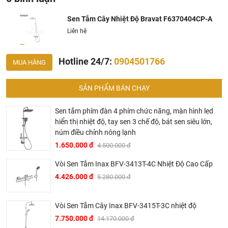
Bravat chính thức và chính hãng tại Việt Nam, chúng tôi
cam kết các sản phẩm
Bravat
được phân phối bởi
Sen Tắm Cây Nhiệt Độ Bravat F6370404CP-A
Khalinguyen.vn là chính hãng.
Liên hệ
Hiện tại chúng tôi có rất nhiều
chương trình khuyến
mãi
hấp dẫn, để biết chi tiết vui lòng chat hoặc gọi điện
Hotline 24/7:
0904501766
MUA HÀNG
vào hotline để được tư vấn chi tiết
SẢN PHẨM BÁN CHẠY
Sen tắm phím đàn 4 phím chức năng, màn hình led
hiển thị nhiệt độ, tay sen 3 chế độ, bát sen siêu lớn,
núm điều chỉnh nóng lạnh
1.650.000 đ
4.500.000 đ
BRAVAT – TINH HOA ĐẲNG CẤP CỦA NƯỚC ĐỨC
Vòi Sen Tắm Inax BFV-3413T-4C Nhiệt Độ Cao Cấp
4.426.000 đ
5.280.000 đ
▶ Bravat là thương hiệu cao cấp các sản phẩm nhà tắm
thuộc sở hữu của Roman Dietsche, một nhà cung cấp thiết
bị vệ sinh của Đức có bề dày lịch sử hơn 145 năm. Khởi
Vòi Sen Tắm Cây Inax BFV-3415T-3C nhiệt độ
đầu từ một xưởng sản xuất gia đình tại vùng Black Forest,
7.750.000 đ
14.170.000 đ