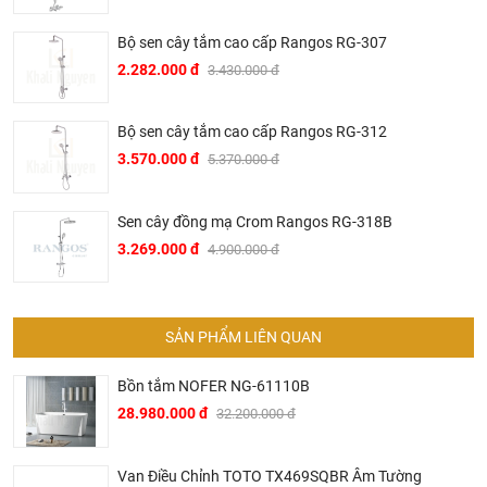
Baden – Württemberg tây nam nước Đức vào năm 1873,
sau hơn 2 thế kỷ phát triển, đến nay Bravat đã trở thành một
Bộ sen cây tắm cao cấp Rangos RG-307
trong những thương hiệu thiết bị vệ sinh hàng đầu thế giới.
2.282.000 đ
3.430.000 đ
▶ Các sản phẩm của Bravat đã được sử dụng trong nhiều
công trình hạng sang của thế như hệ thống trong các hệ
Bộ sen cây tắm cao cấp Rangos RG-312
thống khách sạn hạng sang của Intercontinetal, Conrad
3.570.000 đ
5.370.000 đ
Hilton, Sheraton, Le Méri­di­en, Marriott hay trên các hạm
thuyền du lịch siêu sang của AI­DA Crui­se Ship.
Sen cây đồng mạ Crom Rangos RG-318B
▶ Tại Việt Nam, Bravat mặc dù là thương hiệu mới mẻ
3.269.000 đ
4.900.000 đ
nhưng đã ngay lập tức được thị trường đón nhận mạnh mẽ.
Nhiều khách sạn hạng sang tại thủ phủ du lịch miền Trung
Việt Nam đã sử dụng các sản phẩm của Bravat trong đó có
SẢN PHẨM LIÊN QUAN
nhiều tên tuổi lớn trong ngành du lịch khách sạn Việt Nam
như khách sạn Melia, Accor, Anantara, Sheraton, Fusion
Bồn tắm NOFER NG-61110B
Suites, Cocobay, Alacarte,…
28.980.000 đ
32.200.000 đ
▶ Không chỉ hiện diện trong các khách sạn khu nghỉ dưỡng
hạng sang, Bravat còn được chủ đầu tư các dự án chung
Van Điều Chỉnh TOTO TX469SQBR Âm Tường
cư cao cấp sử dụng trong các căn hộ như một trong những