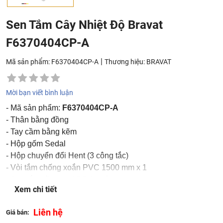
Sen Tắm Cây Nhiệt Độ Bravat
F6370404CP-A
|
Mã sản phẩm: F6370404CP-A
Thương hiệu:
BRAVAT
Mời bạn viết bình luận
- Mã sản phẩm:
F6370404CP-A
- Thân bằng đồng
- Tay cầm bằng kẽm
- Hộp gốm Sedal
- Hộp chuyển đổi Hent (3 công tắc)
- Vòi tắm chống xoắn PVC 1500 mm x 1
- Sen tắm cầm tay ABS 1 chức năng
Xem chi tiết
- 254 x 190 mm 1 đầu vòi hoa sen
- 300 x 130 mm Kệ đa chức năng (Kính cường lực)
Liên hệ
Giá bán:
- Hoàn thiện: Chrome