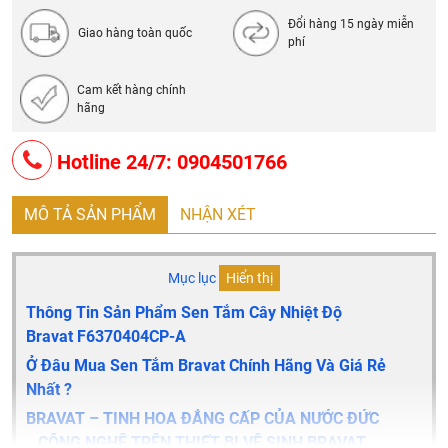
- Tốc độ dòng chảy:？
Đổi hàng 15 ngày miễn
Giao hàng toàn quốc
phí
Cam kết hàng chính
hãng
Hotline 24/7: 0904501766
MÔ TẢ SẢN PHẨM
NHẬN XÉT
Mục lục
Hiển thị
Thông Tin Sản Phẩm Sen Tắm Cây Nhiệt Độ
Bravat
F6370404CP-A
Ở Đâu Mua Sen Tắm Bravat Chính Hãng Và Giá Rẻ
Nhất ?
BRAVAT – TINH HOA ĐẲNG CẤP CỦA NƯỚC ĐỨC
CÔNG NGHỆ TRÊN THIẾT BỊ VỆ SINH BRAVAT