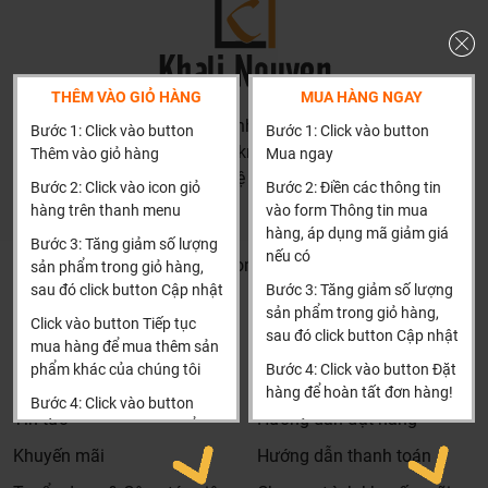
Thành thật: Chúng tôi luôn thành thật về chất lượng,
nguồn gốc, tình năng sản phẩm thậm trí cả rủi ro và phiền
phức có thể gặp phải của sản phẩm cũng được thành
thật đưa ra tư vấn.
THÊM VÀO GIỎ HÀNG
MUA HÀNG NGAY
Giá thành phù hợp: Giá sản phẩm của chúng tôi không
HN: số 160 đường Văn Minh, Di Trạch, Hoài Đức, Hà Nội
Bước 1: Click vào button
Bước 1: Click vào button
phải là rẻ nhất, chúng tôi có những dịch vụ được thiết kế
(Cách đại học công nghiệp 1 km)
Thêm vào giỏ hàng
Mua ngay
riêng cho ngành nghề này nó thực sự cần thiết và có giá
HCM và các tỉnh khác: Liên hệ hotline để được hướng dẫn
Bước 2: Click vào icon giỏ
Bước 2: Điền các thông tin
trị với khách hàng, điều đó giúp chúng tôi là đơn vị có giá
đặt hàng
hàng trên thanh menu
vào form Thông tin mua
bán tốt nhất trong thị trường so với sản phẩm + dịch vụ
Xin cảm ơn!
hàng, áp dụng mã giảm giá
Bước 3: Tăng giảm số lượng
mà khách hàng nhận được. Bời vì Khali Nguyễn muốn
nếu có
Khalinguyen.vn@gmail.com
sản phẩm trong giỏ hàng,
trở thành tri kỷ của ngôi nhà bạn.
sau đó click button Cập nhật
Bước 3: Tăng giảm số lượng
0904501766
sản phẩm trong giỏ hàng,
Click vào button Tiếp tục
sau đó click button Cập nhật
Thông tin
Thông tin thêm
mua hàng để mua thêm sản
phẩm khác của chúng tôi
Bước 4: Click vào button Đặt
Tìm đại lý & Hợp tác
Hướng dẫn mua hàng
hàng để hoàn tất đơn hàng!
Bước 4: Click vào button
Tin tức
Hướng dẫn đặt hàng
Tiến hành thanh toán để
Xin cảm ơn khách hàng!!!
thanh toán đơn hàng của
Khuyến mãi
Hướng dẫn thanh toán
bạn.