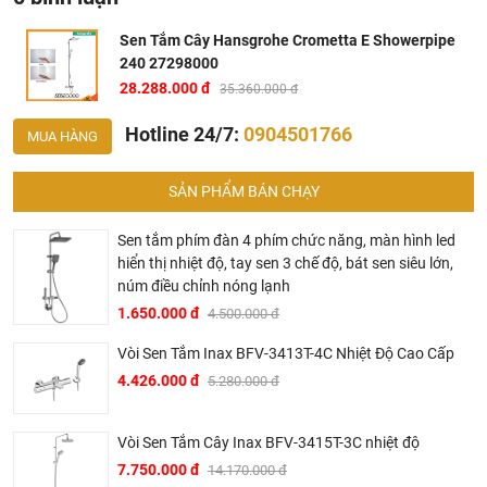
Sen Tắm Cây Hansgrohe Crometta E Showerpipe
240 27298000
28.288.000 đ
35.360.000 đ
Hotline 24/7:
0904501766
MUA HÀNG
SẢN PHẨM BÁN CHẠY
Sen tắm phím đàn 4 phím chức năng, màn hình led
hiển thị nhiệt độ, tay sen 3 chế độ, bát sen siêu lớn,
núm điều chỉnh nóng lạnh
1.650.000 đ
4.500.000 đ
Vòi Sen Tắm Inax BFV-3413T-4C Nhiệt Độ Cao Cấp
4.426.000 đ
5.280.000 đ
Sen Tắm Cây Hansgrohe 27298000
Vòi Sen Tắm Cây Inax BFV-3415T-3C nhiệt độ
Bản vẽ sen tắm cây hansgrohe 27298000
7.750.000 đ
14.170.000 đ