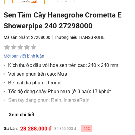
Sen Tắm Cây Hansgrohe Crometta E
Showerpipe 240 27298000
|
Mã sản phẩm: 27298000
Thương hiệu:
HANSGROHE
Mời bạn viết bình luận
Kích thước đầu vòi hoa sen trên cao: 240 x 240 mm
Vòi sen phun trên cao: Mưa
Bề mặt đĩa phun: chrome
Tốc độ dòng chảy Phun mưa (ở 3 bar): 17 l/phút
Sen tay dạng phun: Rain, IntenseRain
Lưu lượng vòi sen tay ở 3 bar: 13,5 l/phút
Xem chi tiết
Tốc độ dòng chảy tối đa cho vòi hoa sen ở 3 bar: 19,5
l/phút
28.288.000 đ
Giá bán:
35.360.000 đ
-20%
Áp suất dòng chảy tối thiểu: 1 bar