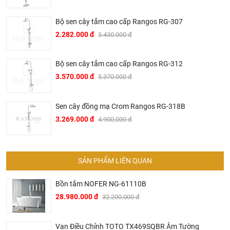
Bộ sen cây tắm cao cấp Rangos RG-307
2.282.000 đ
3.430.000 đ
Bộ sen cây tắm cao cấp Rangos RG-312
3.570.000 đ
5.370.000 đ
Sen cây đồng mạ Crom Rangos RG-318B
3.269.000 đ
4.900.000 đ
SẢN PHẨM LIÊN QUAN
Bồn tắm NOFER NG-61110B
28.980.000 đ
32.200.000 đ
Van Điều Chỉnh TOTO TX469SQBR Âm Tường