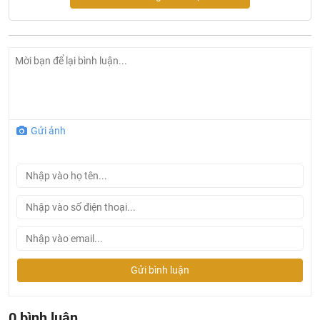
Giá đỡ vòi hoa sen cầm tay có thể điều chỉnh độ cao
Chiều dài cánh tay tắm vòi hoa sen trên cao: 350 mm
Bộ điều nhiệt Ecostat Tiện nghi
Dừng an toàn ở 40°C
Giới hạn nước nóng có thể điều chỉnh
Ổ cắm được điều khiển thông qua tay quay
Gửi ảnh
Thích hợp cho máy nước nóng dòng chảy liên tục
Kiểu lắp: lắp đặt tiếp xúc
kích thước kết nối DN15
Ren kết nối G ½
Khoảng cách trung tâm 150 ± 12 mm
Về bản chất an toàn chống lại dòng chảy ngược
3 chức năng
Gửi bình luận
0 bình luận