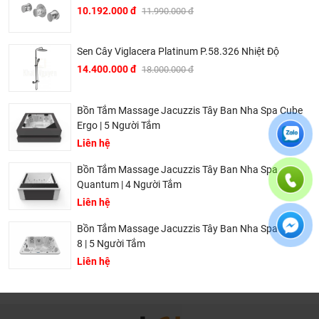
10.192.000 đ
11.990.000 đ
phức có thể gặp phải của sản phẩm cũng được thành
thật đưa ra tư vấn.
Sen Cây Viglacera Platinum P.58.326 Nhiệt Độ
Giá thành phù hợp: Giá sản phẩm của chúng tôi không
phải là rẻ nhất, chúng tôi có những dịch vụ được thiết kế
14.400.000 đ
18.000.000 đ
riêng cho ngành nghề này nó thực sự cần thiết và có giá
trị với khách hàng, điều đó giúp chúng tôi là đơn vị có giá
Bồn Tắm Massage Jacuzzis Tây Ban Nha Spa Cube
bán tốt nhất trong thị trường so với sản phẩm + dịch vụ
Ergo | 5 Người Tắm
mà khách hàng nhận được. Bời vì Khali Nguyễn muốn
Liên hệ
trở thành tri kỷ của ngôi nhà bạn.
Bồn Tắm Massage Jacuzzis Tây Ban Nha Spa
Quantum | 4 Người Tắm
Liên hệ
Bồn Tắm Massage Jacuzzis Tây Ban Nha Spa Aqua
8 | 5 Người Tắm
Liên hệ