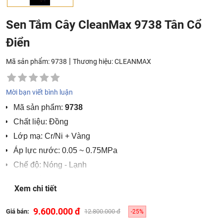
Sen Tắm Cây CleanMax 9738 Tân Cổ
Điển
|
Mã sản phẩm: 9738
Thương hiệu:
CLEANMAX
Mời bạn viết bình luận
Mã sản phẩm:
9738
Chất liệu: Đồng
Lớp mạ: Cr/Ni + Vàng
Áp lực nước: 0.05 ~ 0.75MPa
Chế độ: Nóng - Lạnh
Hãng sản xuất: CleanMax
Xem chi tiết
Công nghệ: Châu Âu
Sản xuất tại: Việt Nam
9.600.000 đ
Giá bán:
12.800.000 đ
-25%