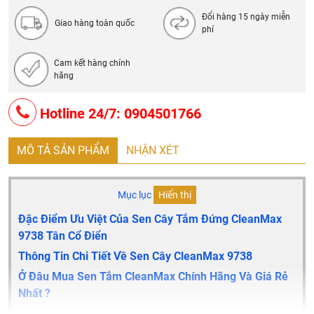
Đổi hàng 15 ngày miễn
Giao hàng toàn quốc
phí
Cam kết hàng chính
hãng
Hotline 24/7: 0904501766
MÔ TẢ SẢN PHẨM
NHẬN XÉT
Mục lục
Hiển thị
Đặc Điểm Ưu Việt Của Sen Cây Tắm Đứng CleanMax
9738 Tân Cổ Điển
Thông Tin Chi Tiết Về Sen Cây CleanMax 9738
Ở Đâu Mua Sen Tắm CleanMax Chính Hãng Và Giá Rẻ
Nhất ?