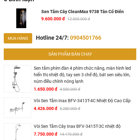
Mã sản phẩm:
9738
Sen Tắm Cây CleanMax 9738 Tân Cổ Điển
9.600.000 đ
Chất liệu: Đồng
12.800.000 đ
Lớp mạ: Cr/Ni + Vàng
Hotline 24/7:
0904501766
Áp lực nước: 0.05 ~ 0.75MPa
MUA HÀNG
Chế độ: Nóng - Lạnh
SẢN PHẨM BÁN CHẠY
Hãng sản xuất: CleanMax
Công nghệ: Châu Âu
Sen tắm phím đàn 4 phím chức năng, màn hình led
Sản xuất tại: Việt Nam
hiển thị nhiệt độ, tay sen 3 chế độ, bát sen siêu lớn,
núm điều chỉnh nóng lạnh
Ở đâu mua sen tắm CleanMax chính hãng và giá rẻ nhất
1.650.000 đ
4.500.000 đ
?
Vòi Sen Tắm Inax BFV-3413T-4C Nhiệt Độ Cao Cấp
4.426.000 đ
Khalinguyen.vn là đơn vị cung cấp sản phẩm
sen tắm
5.280.000 đ
CleanMax
chính thức và chính hãng tại Việt Nam, chúng
tôi cam kết các sản phẩm CleanMax được phân phối bởi
Vòi Sen Tắm Cây Inax BFV-3415T-3C nhiệt độ
Khalinguyen.vn là chính hãng.
7.750.000 đ
14.170.000 đ