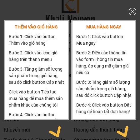
Dịch vụ riêng của Khali Nguyễn dành cho khách hàng:
THÊM VÀO GIỎ HÀNG
MUA HÀNG NGAY
Khảo sát công trình, để hỗ trợ khách hàng chọn sản
HN: số 160 đường Văn Minh, Di Trạch, Hoài Đức, Hà Nội
Bước 1: Click vào button
Bước 1: Click vào button
phẩm đúng và phù hợp cũng như đưa ra các lời
(Cách đại học công nghiệp 1 km)
Thêm vào giỏ hàng
Mua ngay
khuyên, chú ý, hoặc chỉ ra các vấn khổng ổn nếu có
HCM và các tỉnh khác: Liên hệ hotline để được hướng dẫn
Bước 2: Click vào icon giỏ
Bước 2: Điền các thông tin
hoàn toàn miễn phí.
đặt hàng
hàng trên thanh menu
vào form Thông tin mua
Bảo trì sản phẩm lên tới 5 năm, tặng các phụ kiện hao
Xin cảm ơn!
hàng, áp dụng mã giảm giá
Bước 3: Tăng giảm số lượng
mòn và thay thế miễn phí.
nếu có
Khalinguyen.vn@gmail.com
sản phẩm trong giỏ hàng,
Bảo trì kiểm tra sản phẩm trước khi hết hạn bảo hành
sau đó click button Cập nhật
Bước 3: Tăng giảm số lượng
0904501766
kể cả sản phẩm có lên đên 5 năm hay 10 năm bảo
sản phẩm trong giỏ hàng,
Click vào button Tiếp tục
sau đó click button Cập nhật
hành miễn phí, Khali Nguyễn sẽ liên hệ để bảo trì và
Thông tin
Thông tin thêm
mua hàng để mua thêm sản
kiểm tra khi đến hạn, khách hàng không phải ghi nhớ
phẩm khác của chúng tôi
Bước 4: Click vào button Đặt
Tìm đại lý & Hợp tác
Hướng dẫn mua hàng
hay lưu thông tin gì cả.
hàng để hoàn tất đơn hàng!
Bước 4: Click vào button
Tin tức
Hướng dẫn đặt hàng
Khali Nguyễn - Tri kỷ của ngôi nhà bạn!
Tiến hành thanh toán để
Xin cảm ơn khách hàng!!!
thanh toán đơn hàng của
Khuyến mãi
Hướng dẫn thanh toán
bạn.