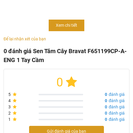
Thông tin cơ bản của sen cây tắm cao cấp Bravat
Xem chi tiết
F651199CP-A-ENG
- Mã sản phẩm:
F651199CP-A-ENG
Để lại nhận xét của bạn
- Đầu vòi hoa sen Φ200mm (ABS)
0 đánh giá Sen Tắm Cây Bravat F651199CP-A-
- Sen tắm cầm tay Φ80mm 1 chức năng (ABS)
ENG 1 Tay Cầm
- Ống tắm đồng thau 1500mm 1 cái
- Thanh trượt bằng đồng Φ22mm
- Mạ: chrome
0
- Sản xuất tại: Trung Quốc
- Thương hiệu: Bravat
5
0
đánh giá
4
0
đánh giá
3
0
đánh giá
2
0
đánh giá
1
0
đánh giá
Gửi đánh giá của bạn