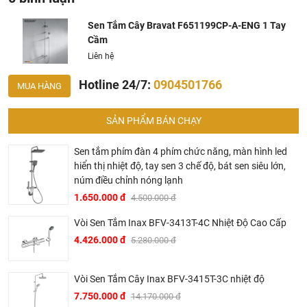
Hiện tại chúng tôi có rất nhiều
chương trình khuyến
mãi
hấp dẫn, để biết chi tiết vui lòng chat hoặc gọi điện
Sen Tắm Cây Bravat F651199CP-A-ENG 1 Tay
Cầm
vào hotline để được tư vấn chi tiết
Liên hệ
Hotline 24/7:
0904501766
MUA HÀNG
SẢN PHẨM BÁN CHẠY
Sen tắm phím đàn 4 phím chức năng, màn hình led
hiển thị nhiệt độ, tay sen 3 chế độ, bát sen siêu lớn,
BRAVAT – TINH HOA ĐẲNG CẤP CỦA NƯỚC ĐỨC
núm điều chỉnh nóng lạnh
▶ Bravat là thương hiệu cao cấp các sản phẩm nhà tắm
1.650.000 đ
4.500.000 đ
thuộc sở hữu của Roman Dietsche, một nhà cung cấp thiết
Vòi Sen Tắm Inax BFV-3413T-4C Nhiệt Độ Cao Cấp
bị vệ sinh của Đức có bề dày lịch sử hơn 145 năm. Khởi
4.426.000 đ
5.280.000 đ
đầu từ một xưởng sản xuất gia đình tại vùng Black Forest,
Baden – Württemberg tây nam nước Đức vào năm 1873,
sau hơn 2 thế kỷ phát triển, đến nay Bravat đã trở thành một
Vòi Sen Tắm Cây Inax BFV-3415T-3C nhiệt độ
trong những thương hiệu thiết bị vệ sinh hàng đầu thế giới.
7.750.000 đ
14.170.000 đ