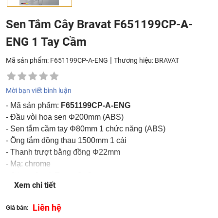
Sen Tắm Cây Bravat F651199CP-A-
ENG 1 Tay Cầm
|
Mã sản phẩm: F651199CP-A-ENG
Thương hiệu:
BRAVAT
Mời bạn viết bình luận
- Mã sản phẩm:
F651199CP-A-ENG
- Đầu vòi hoa sen Φ200mm (ABS)
- Sen tắm cầm tay Φ80mm 1 chức năng (ABS)
- Ống tắm đồng thau 1500mm 1 cái
- Thanh trượt bằng đồng Φ22mm
- Mạ: chrome
- Sản xuất tại: Trung Quốc
Xem chi tiết
- Thương hiệu: Bravat
Liên hệ
Giá bán: