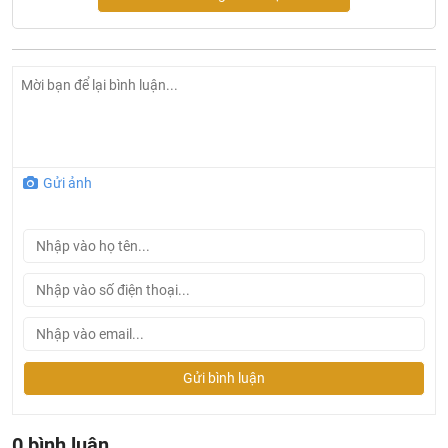
Gửi ảnh
Ở đâu mua sen tắm Bravat chính hãng và giá rẻ nhất ?
Khalinguyen.vn là đơn vị cung cấp sản phẩm
Gửi bình luận
Bravat chính thức và chính hãng tại Việt Nam, chúng tôi
cam kết các sản phẩm
Bravat
được phân phối bởi
Khalinguyen.vn là chính hãng.
0 bình luận