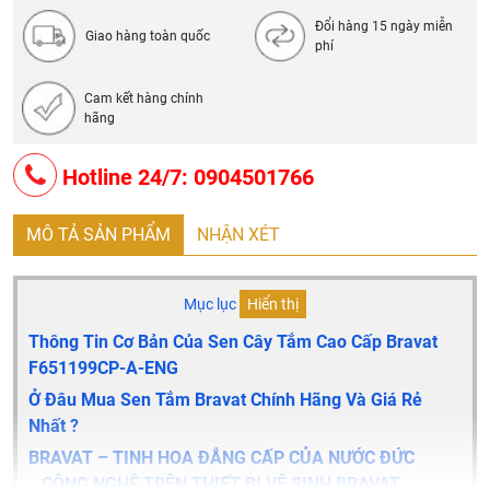
Đổi hàng 15 ngày miễn
Giao hàng toàn quốc
phí
Cam kết hàng chính
hãng
Hotline 24/7: 0904501766
MÔ TẢ SẢN PHẨM
NHẬN XÉT
Mục lục
Hiển thị
Thông Tin Cơ Bản Của Sen Cây Tắm Cao Cấp Bravat
F651199CP-A-ENG
Ở Đâu Mua Sen Tắm Bravat Chính Hãng Và Giá Rẻ
Nhất ?
BRAVAT – TINH HOA ĐẲNG CẤP CỦA NƯỚC ĐỨC
CÔNG NGHỆ TRÊN THIẾT BỊ VỆ SINH BRAVAT