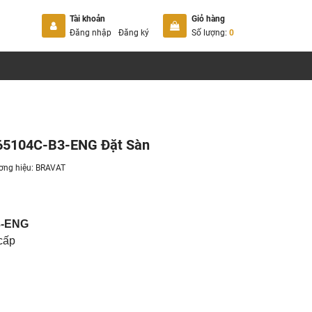
Tài khoản
Giỏ hàng
Đăng nhập
Đăng ký
Số lượng:
0
665104C-B3-ENG Đặt Sàn
ơng hiệu:
BRAVAT
3-ENG
 cấp