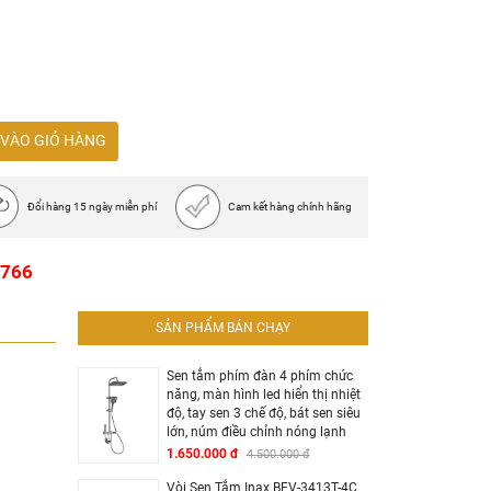
năng
 đổi
g (ABS)
0mm (Đồng thau)
VÀO GIỎ HÀNG
 phút @ 0,3 MPa
2L / phút @ 0,3 MPa
8L / phút @ 0,3 MPa
Đổi hàng 15 ngày miễn phí
Cam kết hàng chính hãng
hợp D9102N-ENG
1766
SẢN PHẨM BÁN CHẠY
Sen tắm phím đàn 4 phím chức
năng, màn hình led hiển thị nhiệt
độ, tay sen 3 chế độ, bát sen siêu
lớn, núm điều chỉnh nóng lạnh
1.650.000 đ
4.500.000 đ
Vòi Sen Tắm Inax BFV-3413T-4C