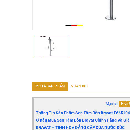
MÔ TẢ SẢN PHẨM
NHẬN XÉT
Mục lục
Hiển 
Thông Tin Sản Phẩm Sen Tắm Bồn Bravat F66510
Ở Đâu Mua Sen Tắm Bồn Bravat Chính Hãng Và Giá
BRAVAT – TINH HOA ĐẲNG CẤP CỦA NƯỚC ĐỨC