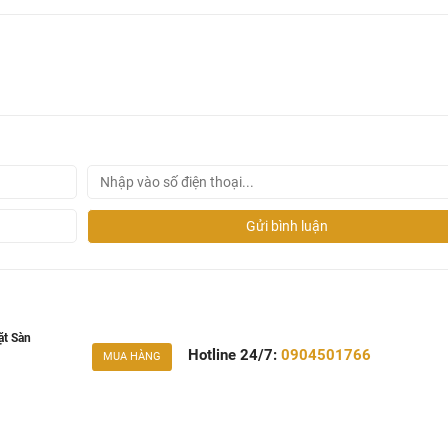
Gửi bình luận
ặt Sàn
Hotline 24/7:
0904501766
MUA HÀNG