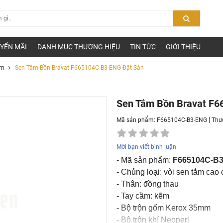
YẾN MÃI
DANH MỤC THƯƠNG HIỆU
TIN TỨC
GIỚI THIỆU
ắm
Sen Tắm Bồn Bravat F665104C-B3-ENG Đặt Sàn
Sen Tắm Bồn Bravat F
|
Mã sản phẩm: F665104C-B3-ENG
Thư
Mời bạn viết bình luận
- Mã sản phẩm:
F665104C-B
- Chủng loại: vòi sen tắm cao
- Thân: đồng thau
- Tay cầm: kẽm
- Bộ trộn gốm Kerox 35mm
- Bộ trộn khí Neoperl