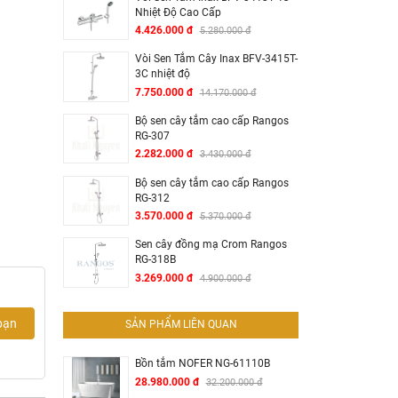
Nhiệt Độ Cao Cấp
4.426.000 đ
5.280.000 đ
Vòi Sen Tắm Cây Inax BFV-3415T-
3C nhiệt độ
7.750.000 đ
14.170.000 đ
Bộ sen cây tắm cao cấp Rangos
RG-307
2.282.000 đ
3.430.000 đ
Bộ sen cây tắm cao cấp Rangos
RG-312
3.570.000 đ
5.370.000 đ
Sen cây đồng mạ Crom Rangos
RG-318B
3.269.000 đ
4.900.000 đ
bạn
SẢN PHẨM LIÊN QUAN
Bồn tắm NOFER NG-61110B
28.980.000 đ
32.200.000 đ