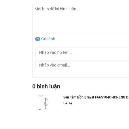
- Sản xuất tại: Trung Quốc
- Thương hiệu: Bravat
Gửi ảnh
0 bình luận
Sen Tắm Bồn Bravat F665104C-B3-ENG Đ
Liên hệ