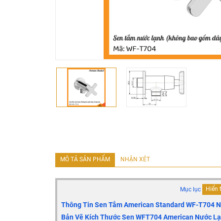
MÔ TẢ SẢN PHẨM
NHẬN XÉT
Mục lục
Hiển 
Thông Tin Sen Tắm American Standard WF-T704 
Bản Vẽ Kích Thước Sen WFT704 American Nước L