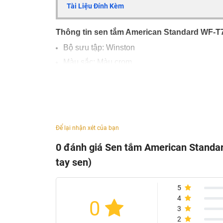
Tài Liệu Đính Kèm
Thông tin sen tắm American Standard WF-T
Bộ sưu tập: Winston
Màu sắc: Màu crom
Flow Rate: 0.1MPa: 9.5 L/min for shower
Kích thước : R29mm
Lớp phủ crom sáng bóng mang lại vẻ tươi sán
Bảo hành 2 năm
Để lại nhận xét của bạn
0 đánh giá Sen tắm American Standa
tay sen)
5
4
0
3
2