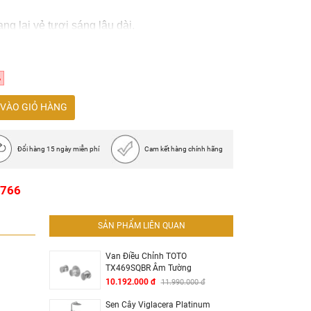
g lại vẻ tươi sáng lâu dài.
%
VÀO GIỎ HÀNG
Đổi hàng 15 ngày miễn phí
Cam kết hàng chính hãng
1766
SẢN PHẨM LIÊN QUAN
Van Điều Chỉnh TOTO
TX469SQBR Âm Tường
10.192.000 đ
11.990.000 đ
Sen Cây Viglacera Platinum