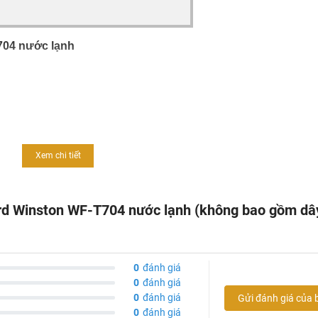
704 nước lạnh
g lâu dài.
Xem chi tiết
rd Winston WF-T704 nước lạnh (không bao gồm dâ
0
đánh giá
0
đánh giá
0
đánh giá
Gửi đánh giá của 
0
đánh giá