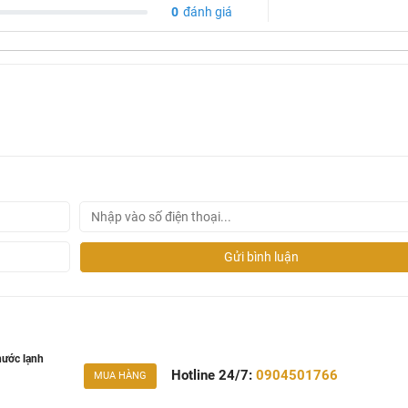
0
đánh giá
Gửi bình luận
ước lạnh
Hotline 24/7:
0904501766
MUA HÀNG