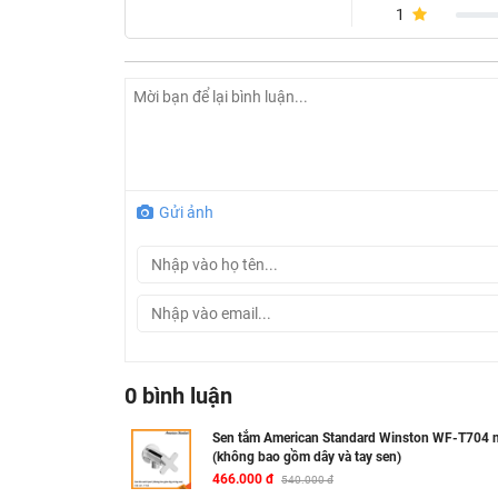
1
Gửi ảnh
0 bình luận
Sen tắm American Standard Winston WF-T704 n
(không bao gồm dây và tay sen)
466.000 đ
540.000 đ