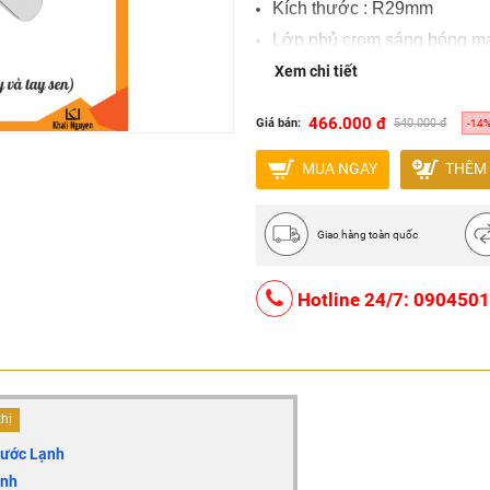
Kích thước : R29mm
Lớp phủ crom sáng bóng man
Bảo hành 2 năm
Xem chi tiết
466.000 đ
Giá bán:
540.000 đ
-14
MUA NGAY
THÊM 
Giao hàng toàn quốc
Hotline 24/7: 090450
thị
Nước Lạnh
ạnh