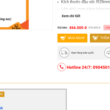
Kích thước đầu vòi: R29m
Lớp phủ crom sáng bóng man
Bảo hành 2 năm
Xem chi tiết
466.000 đ
Giá bán:
540.000 đ
-14
MUA NGAY
THÊM 
Giao hàng toàn quốc
Hotline 24/7: 090450
thị
nh