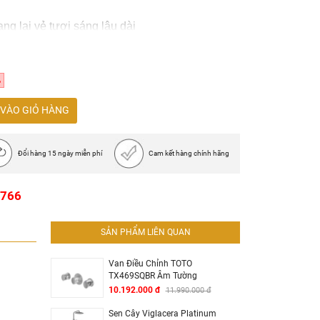
m
g lại vẻ tươi sáng lâu dài
%
VÀO GIỎ HÀNG
Đổi hàng 15 ngày miễn phí
Cam kết hàng chính hãng
1766
SẢN PHẨM LIÊN QUAN
Van Điều Chỉnh TOTO
TX469SQBR Âm Tường
10.192.000 đ
11.990.000 đ
Sen Cây Viglacera Platinum