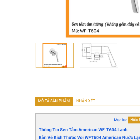
MÔ TẢ SẢN PHẨM
NHẬN XÉT
Mục lục
Hiển 
Thông Tin Sen Tắm American WF-T604 Lạnh
Bản Vẽ Kích Thước Vòi WFT604 American Nước Lạ