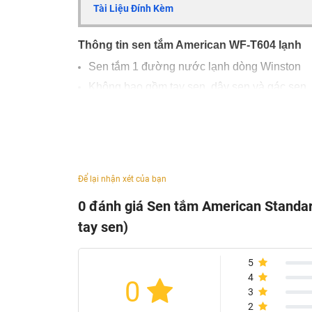
Tài Liệu Đính Kèm
Thông tin sen tắm American WF-T604 lạnh
Sen tắm 1 đường nước lạnh dòng Winston
Không bao gồm tay sen, dây sen và gác sen
Chất liệu: Đồng mạ Crom, Niken
Công nghệ: Mỹ
Bảo hành: 2 năm
Để lại nhận xét của bạn
0 đánh giá Sen tắm American Standa
tay sen)
5
4
0
3
2