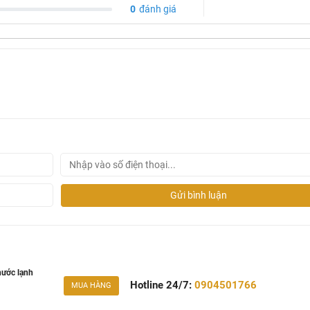
0
đánh giá
Gửi bình luận
ước lạnh
Hotline 24/7:
0904501766
MUA HÀNG