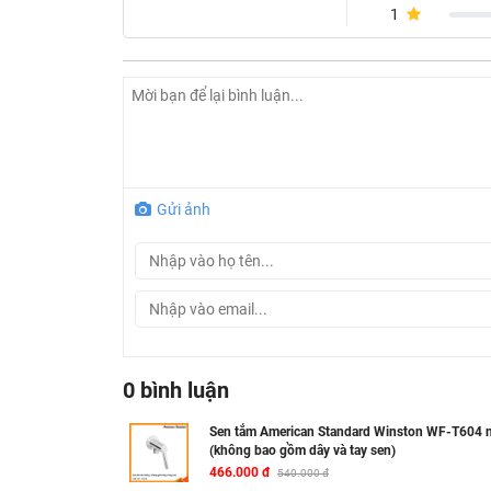
1
Gửi ảnh
0 bình luận
Sen tắm American Standard Winston WF-T604 n
(không bao gồm dây và tay sen)
466.000 đ
540.000 đ