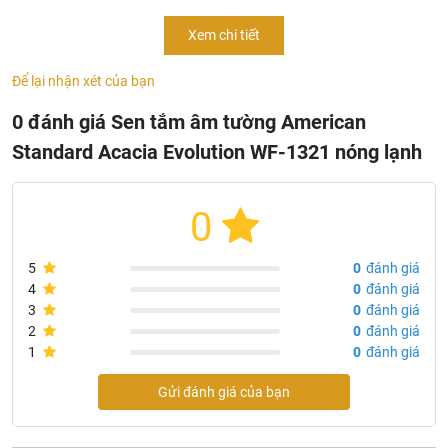
công nghệ hiện đại với nhiều tính năng ưu việt đảm bảo độ
Xem chi tiết
bền bỉ cao đáp ứng tối đa nhu cầu sử dụng của người dùng.
Sản phẩm đang được đông đảo người tiêu dùng ưa chuộng
Để lại nhận xét của bạn
lựa chọn cho gia đình.
0 đánh giá Sen tắm âm tường American
Standard Acacia Evolution WF-1321 nóng lạnh
0
5
0
đánh giá
4
0
đánh giá
3
0
đánh giá
2
0
đánh giá
1
0
đánh giá
Gửi đánh giá của bạn