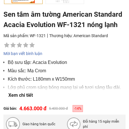
Sen tắm âm tường American Standard
Acacia Evolution WF-1321 nóng lạnh
|
Mã sản phẩm: WF-1321
Thương hiệu:
American Standard
Mời bạn viết bình luận
Bộ sưu tập: Acacia Evolution
Màu sắc: Mạ Crom
Kích thước: L180mm x W150mm
Lớp phủ crom sáng bóng mang lại vẻ tươi sáng lâu dài.
Xem chi tiết
Bảo hành 2 năm
4.663.000 đ
Giá bán:
5.400.000 đ
-14%
Đổi hàng 15 ngày miễn
Giao hàng toàn quốc
phí