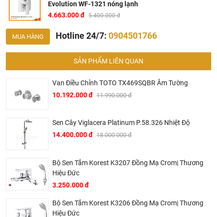
Evolution WF-1321 nóng lạnh
ngặt trước khi đưa ra thị trường. Dòng sản phẩm hội tụ rất
4.663.000 đ
5.400.000 đ
nhiều những ưu điểm vượt trội:
Hotline 24/7:
0904501766
MUA HÀNG
- Vòi sen được thiết kế cân bằng và hài hòa cho không gian
phòng tắm.
SẢN PHẨM LIÊN QUAN
- Chất liệu vòi là đồng mạ crom bền vững sau nhiều năm.
Van Điều Chỉnh TOTO TX469SQBR Âm Tường
- Thiết kế bắt mắt phù hợp với nhiều không gian sử dụng
10.192.000 đ
11.990.000 đ
khác nhau đáp ứng tối đa nhu cầu sử dụng của người dùng
Bản vẽ kỹ thuật bộ trộn nhiệt sen tăm American WF-
Sen Cây Viglacera Platinum P.58.326 Nhiệt Độ
1321
14.400.000 đ
18.000.000 đ
Bộ Sen Tắm Korest K3207 Đồng Mạ Crom| Thương
Hiệu Đức
3.250.000 đ
Bộ Sen Tắm Korest K3206 Đồng Mạ Crom| Thương
Hiệu Đức