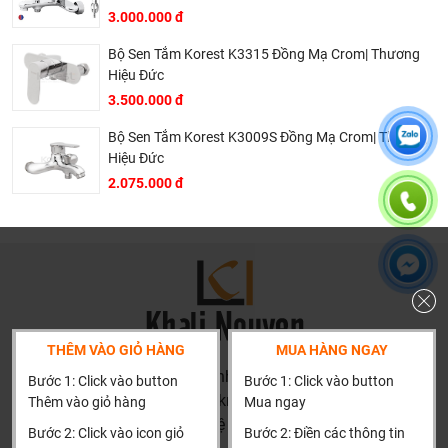
3.000.000 đ
Bộ Sen Tắm Korest K3315 Đồng Mạ Crom| Thương
Hiệu Đức
3.500.000 đ
Bộ Sen Tắm Korest K3009S Đồng Mạ Crom| Thương
Hiệu Đức
2.075.000 đ
THÊM VÀO GIỎ HÀNG
MUA HÀNG NGAY
HN: số 160 đường Văn Minh, Di Trạch, Hoài Đức, Hà Nội
Bước 1: Click vào button
Bước 1: Click vào button
Bản vẽ sen tắm âm tường American Standard Acacia
(Cách đại học công nghiệp 1 km)
Thêm vào giỏ hàng
Mua ngay
Evolution WF-1321
HCM và các tỉnh khác: Liên hệ hotline để được hướng dẫn
Bước 2: Click vào icon giỏ
Bước 2: Điền các thông tin