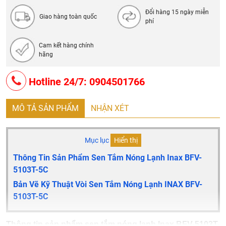
Đổi hàng 15 ngày miễn
Giao hàng toàn quốc
phí
Cam kết hàng chính
hãng
Hotline 24/7: 0904501766
MÔ TẢ SẢN PHẨM
NHẬN XÉT
Mục lục
Hiển thị
Thông Tin Sản Phẩm Sen Tắm Nóng Lạnh Inax BFV-
5103T-5C
Bản Vẽ Kỹ Thuật Vòi Sen Tắm Nóng Lạnh INAX BFV-
5103T-5C
Thông tin sản phẩm sen tắm nóng lạnh Inax BFV-5103T-