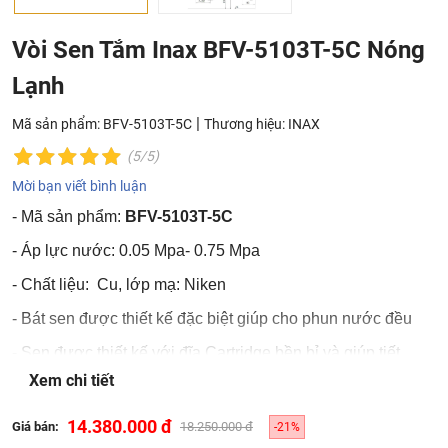
Vòi Sen Tắm Inax BFV-5103T-5C Nóng
Lạnh
|
Mã sản phẩm: BFV-5103T-5C
Thương hiệu:
INAX
(5/5)
Mời bạn viết bình luận
- Mã sản phẩm:
BFV-5103T-5C
- Áp lực nước: 0.05 Mpa- 0.75 Mpa
- Chất liệu: Cu, lớp mạ: Niken
- Bát sen được thiết kế đặc biệt giúp cho phun nước đều
- Sen được thiết kế với đĩa Cartridge bền bỉ và giúp tiết
kiệm nước
Xem chi tiết
- Tay vặn vòi tiết kiệm nước, vòi nước ít chì
14.380.000 đ
Giá bán:
18.250.000 đ
-21%
- Dễ dàng và tiện lợi khi sử dụng