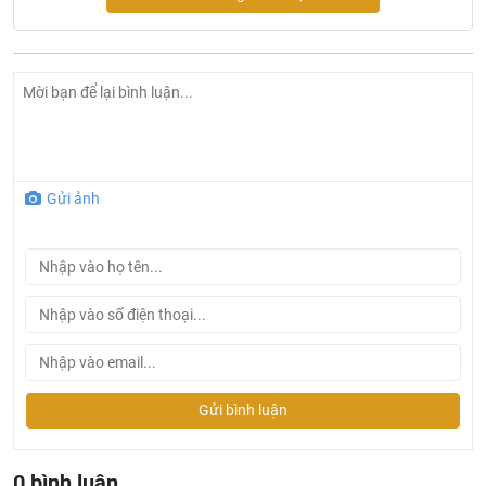
Gửi ảnh
Bản vẽ kỹ thuật vòi sen tắm nóng lạnh INAX BFV-5103T-
5C
Gửi bình luận
0 bình luận