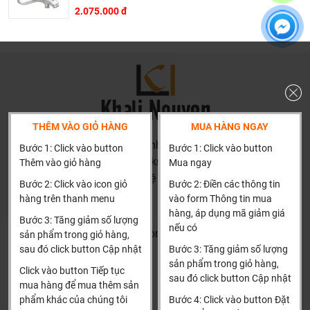
trở thành tri kỷ của ngôi nhà bạn.
2.075.000 đ
THÊM VÀO GIỎ HÀNG
MUA HÀNG NGAY
HN: số 160 đường Văn Minh, Di Trạch, Hoài Đức, Hà Nội
Bước 1: Click vào button
Bước 1: Click vào button
(Cách đại học công nghiệp 1 km)
Thêm vào giỏ hàng
Mua ngay
HCM và các tỉnh khác: Liên hệ hotline để được hướng dẫn
Bước 2: Click vào icon giỏ
Bước 2: Điền các thông tin
đặt hàng
hàng trên thanh menu
vào form Thông tin mua
Xin cảm ơn!
hàng, áp dụng mã giảm giá
Dịch vụ riêng của Khali Nguyễn dành cho khách hàng:
Bước 3: Tăng giảm số lượng
nếu có
Khalinguyen.vn@gmail.com
sản phẩm trong giỏ hàng,
Khảo sát công trình, để hỗ trợ khách hàng chọn sản
sau đó click button Cập nhật
Bước 3: Tăng giảm số lượng
0904501766
phẩm đúng và phù hợp cũng như đưa ra các lời
sản phẩm trong giỏ hàng,
Click vào button Tiếp tục
khuyên, chú ý, hoặc chỉ ra các vấn khổng ổn nếu có
sau đó click button Cập nhật
Thông tin
Thông tin thêm
mua hàng để mua thêm sản
hoàn toàn miễn phí.
phẩm khác của chúng tôi
Bước 4: Click vào button Đặt
Tìm đại lý & Hợp tác
Hướng dẫn mua hàng
Bảo trì sản phẩm lên tới 5 năm, tặng các phụ kiện hao