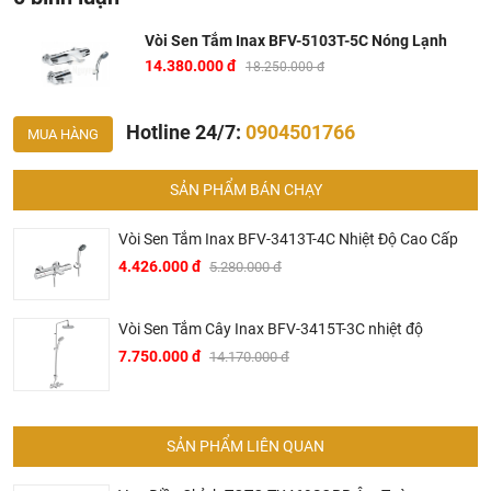
Vòi Sen Tắm Inax BFV-5103T-5C Nóng Lạnh
14.380.000 đ
18.250.000 đ
Hotline 24/7:
0904501766
MUA HÀNG
SẢN PHẨM BÁN CHẠY
Vòi Sen Tắm Inax BFV-3413T-4C Nhiệt Độ Cao Cấp
4.426.000 đ
5.280.000 đ
Vòi Sen Tắm Cây Inax BFV-3415T-3C nhiệt độ
Tại Khali Nguyễn, chúng tôi cam kết:
7.750.000 đ
14.170.000 đ
Cam kết 100% sản phẩm chính hãng, nếu phát hiện ra
hàng giả hàng nhái hoàn tiền 200%.
SẢN PHẨM LIÊN QUAN
Sản phẩm được Khali Nguyễn lựa chọn bán là những
sản phẩm có chất lượng phù hợp với giá thành và đã bán