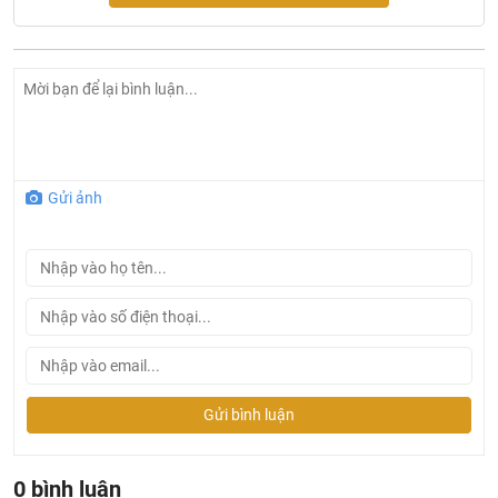
Sen cây nhiệt độ TOTO TBW01404AA#MBL#MBL
Gửi ảnh
Tính năng công nghệ cây sen tắm nhiệt độ
TBW01404AA#MBL
Công nghệ Comfort Wave: Bề mặt bát sen có các đầu
phun được thiết kế đặc biệt, từ đó tạo ra các tia nước
dạng sóng, lực phun mạnh massage toàn bộ cơ thể.
Công nghệ Warm Spa: tạo dòng chảy êm ái, bao trọn cơ
Gửi bình luận
thể. Đầu phun được thiết kế đặc biệt tạo dòng nước
nhanh-chậm khi chạm vào cơ thể không bị bắn và lan tỏa
ra toàn bộ cơ thể.
0 bình luận