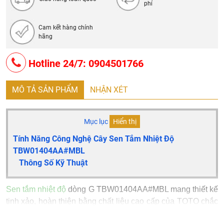
phí
Cam kết hàng chính
hãng
Hotline 24/7: 0904501766
MÔ TẢ SẢN PHẨM
NHẬN XÉT
Mục lục
Hiển thị
Tính Năng Công Nghệ Cây Sen Tắm Nhiệt Độ
TBW01404AA#MBL
Thông Số Kỹ Thuật
Sen tắm nhiệt độ
dòng G TBW01404AA#MBL mang thiết kế
tinh xảo, hoàn thiện bằng chất liệu cao cấp của TOTO chắc
chắn sẽ làm khách hàng hài lòng. Sản phẩm được làm