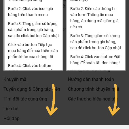
nguồn gốc, tình năng sản phẩm thậm trí cả rủi ro và phiền
HCM và các tỉnh khác: Liên hệ hotline để được hướng dẫn
Bước 2: Click vào icon giỏ
Bước 2: Điền các thông tin
phức có thể gặp phải của sản phẩm cũng được thành
đặt hàng
hàng trên thanh menu
vào form Thông tin mua
thật đưa ra tư vấn.
Xin cảm ơn!
hàng, áp dụng mã giảm giá
Bước 3: Tăng giảm số lượng
Giá thành phù hợp: Giá sản phẩm của chúng tôi không
nếu có
Khalinguyen.vn@gmail.com
sản phẩm trong giỏ hàng,
phải là rẻ nhất, chúng tôi có những dịch vụ được thiết kế
sau đó click button Cập nhật
Bước 3: Tăng giảm số lượng
0904501766
riêng cho ngành nghề này nó thực sự cần thiết và có giá
sản phẩm trong giỏ hàng,
Click vào button Tiếp tục
trị với khách hàng, điều đó giúp chúng tôi là đơn vị có giá
sau đó click button Cập nhật
Thông tin
Thông tin thêm
mua hàng để mua thêm sản
bán tốt nhất trong thị trường so với sản phẩm + dịch vụ
phẩm khác của chúng tôi
Bước 4: Click vào button Đặt
mà khách hàng nhận được. Bời vì Khali Nguyễn muốn
Tìm đại lý & Hợp tác
Hướng dẫn mua hàng
hàng để hoàn tất đơn hàng!
Bước 4: Click vào button
trở thành tri kỷ của ngôi nhà bạn.
Tin tức
Hướng dẫn đặt hàng
Tiến hành thanh toán để
Xin cảm ơn khách hàng!!!
thanh toán đơn hàng của
Khuyến mãi
Hướng dẫn thanh toán
bạn.
Tuyển dụng & Cộng tác viên
Chương trình khuyến mãi
Xin cảm ơn khách hàng!!!
Tìm đối tác cung ứng
Các thương hiệu hợp tác
Liên hệ
Hỏi đáp