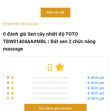
bằng Đồng nguyên khối, mạ Ni-Cr, bề mặt bát sen được
làm từ Nhựa cao cấp giúp chống bám cặn nước. Bát sen có
kích thước 220mm tích hợp 2 chế độ tắm massage: Warm
Xem chi tiết
Spa và Comfort Wave. Ngoài ra, TBW01404AA#MBL còn
Để lại nhận xét của bạn
tích hợp công nghệ Safety Thermo ổn định nhiệt độ nước
và Heat protect chống bỏng bề mặt. Tất cả sẽ đem lại trải
0 đánh giá Sen cây nhiệt độ TOTO
nghiệm thoải mái, sảng khoái khi sử dụng.
TBW01404AA#MBL | Bát sen 2 chức năng
massage
0
5
0
đánh giá
4
0
đánh giá
3
0
đánh giá
2
0
đánh giá
1
0
đánh giá
Gửi đánh giá của bạn