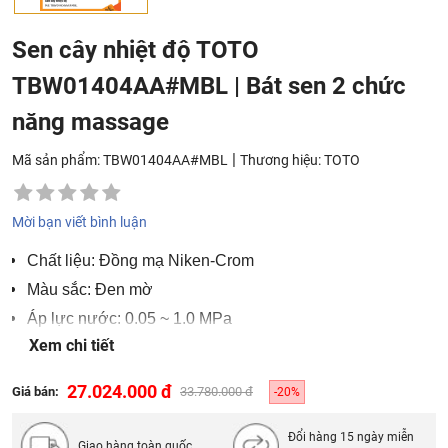
Sen cây nhiệt độ TOTO
TBW01404AA#MBL | Bát sen 2 chức
năng massage
|
Mã sản phẩm: TBW01404AA#MBL
Thương hiệu:
TOTO
Mời bạn viết bình luận
Chất liệu: Đồng mạ Niken-Crom
Màu sắc: Đen mờ
Áp lực nước: 0.05 ~ 1.0 MPa
Xem chi tiết
Lưu ý: Không bao gồm bát sen cầm tay
27.024.000 đ
Giá bán:
33.780.000 đ
-20%
Đổi hàng 15 ngày miễn
Giao hàng toàn quốc