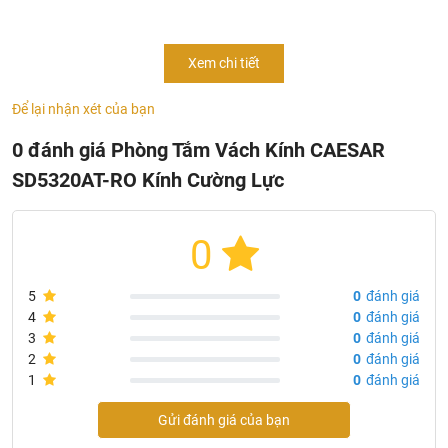
Tên sản phẩm: Bồn Tắm Vách Kính Caesar
Model: SD5320AT-RO
Xem chi tiết
Chất Liệu Chính : Nhựa Acrylic
Để lại nhận xét của bạn
Kính Cường Lực 8mm
Màu sắc kính chắn : Kính trong
0 đánh giá Phòng Tắm Vách Kính CAESAR
Không Bao Gồm Vòi Sen
SD5320AT-RO Kính Cường Lực
Bảo Hành : Chính Hãng
Kích Thước : 1000x1000x2150 mm
0
Xuất xứ Bồn Tắm Vách Kính Caesar SD5320AT-RO
5
0
đánh giá
Hãng sản xuất:
Caesar
4
0
đánh giá
Công nghệ: Taiwan
3
0
đánh giá
2
0
đánh giá
Nơi sản xuất: Việt Nam
1
0
đánh giá
Gửi đánh giá của bạn