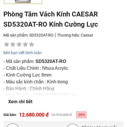
Phòng Tắm Vách Kính CAESAR
SD5320AT-RO Kính Cường Lực
|
Mã sản phẩm: SD5320AT-RO
Thương hiệu:
Caesar
Mời bạn viết bình luận
- Mã sản phẩm:
SD5320AT-RO
- Chất Liệu Chính : Nhựa Acrylic
- Kính Cường Lực 8mm
- Màu sắc kính chắn : Kính trong
- Bảo Hành : Chính Hãng
- Kích Thước : 1000x1000x2150 mm
Xem chi tiết
-
Không Bao Gồm Vòi Sen
12.680.000 đ
Giá bán:
19.915.000 đ
-36%