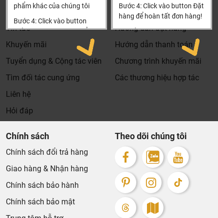
phẩm khác của chúng tôi
Bước 4: Click vào button Đặt
Tìm đại lý & Hợp tác
Hướng dẫn mua hàng
hàng để hoàn tất đơn hàng!
Bước 4: Click vào button
Tin tức
Hướng dẫn đặt hàng
Tiến hành thanh toán để
Xin cảm ơn khách hàng!!!
thanh toán đơn hàng của
Khuyến mãi
Hướng dẫn thanh toán
bạn.
Tuyển dụng & Cộng tác viên
Chương trình khuyến mãi
Xin cảm ơn khách hàng!!!
Tìm đối tác cung ứng
Các thương hiệu hợp tác
Liên hệ
Hỏi đáp
Chính sách
Theo dõi chúng tôi
Chính sách đổi trả hàng
Giao hàng & Nhận hàng
Chính sách bảo hành
Chính sách bảo mật