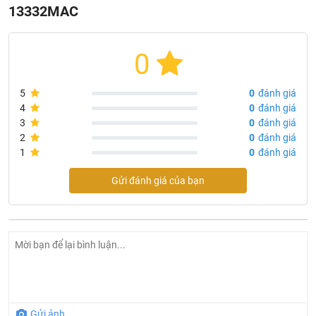
định bảo hành phụ kiện
13332MAC
- Ống mềm vòi bếp Caesar 13332MAC và các phụ kiện
Caesar khác đang được phân phối chính hãng tại siêu thị
thiết bị vệ sinh
Khali Nguyen
0
5
0
đánh giá
4
0
đánh giá
3
0
đánh giá
2
0
đánh giá
1
0
đánh giá
Gửi đánh giá của bạn
Gửi ảnh