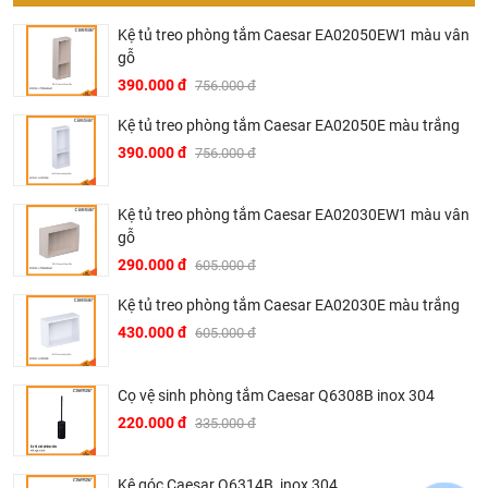
nguồn gốc, tình năng sản phẩm thậm trí cả rủi ro và phiền
phức có thể gặp phải của sản phẩm cũng được thành
Kệ tủ treo phòng tắm Caesar EA02050EW1 màu vân
gỗ
thật đưa ra tư vấn.
390.000 đ
756.000 đ
Giá thành phù hợp: Giá sản phẩm của chúng tôi không
phải là rẻ nhất, chúng tôi có những dịch vụ được thiết kế
Kệ tủ treo phòng tắm Caesar EA02050E màu trắng
riêng cho ngành nghề này nó thực sự cần thiết và có giá
390.000 đ
756.000 đ
trị với khách hàng, điều đó giúp chúng tôi là đơn vị có giá
bán tốt nhất trong thị trường so với sản phẩm + dịch vụ
Kệ tủ treo phòng tắm Caesar EA02030EW1 màu vân
mà khách hàng nhận được. Bời vì Khali Nguyễn muốn
gỗ
trở thành tri kỷ của ngôi nhà bạn.
290.000 đ
605.000 đ
Kệ tủ treo phòng tắm Caesar EA02030E màu trắng
430.000 đ
605.000 đ
Cọ vệ sinh phòng tắm Caesar Q6308B inox 304
220.000 đ
335.000 đ
Kệ góc Caesar Q6314B, inox 304