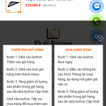
270.000 đ
389.000 đ
Dịch vụ riêng của Khali Nguyễn dành cho khách hàng:
Khảo sát công trình, để hỗ trợ khách hàng chọn sản
phẩm đúng và phù hợp cũng như đưa ra các lời
khuyên, chú ý, hoặc chỉ ra các vấn khổng ổn nếu có
hoàn toàn miễn phí.
THÊM VÀO GIỎ HÀNG
MUA HÀNG NGAY
Bảo trì sản phẩm lên tới 5 năm, tặng các phụ kiện hao
HN: số 160 đường Văn Minh, Di Trạch, Hoài Đức, Hà Nội
mòn và thay thế miễn phí.
Bước 1: Click vào button
Bước 1: Click vào button
(Cách đại học công nghiệp 1 km)
Thêm vào giỏ hàng
Mua ngay
Bảo trì kiểm tra sản phẩm trước khi hết hạn bảo hành
HCM và các tỉnh khác: Liên hệ hotline để được hướng dẫn
kể cả sản phẩm có lên đên 5 năm hay 10 năm bảo
Bước 2: Click vào icon giỏ
Bước 2: Điền các thông tin
đặt hàng
hàng trên thanh menu
vào form Thông tin mua
hành miễn phí, Khali Nguyễn sẽ liên hệ để bảo trì và
Xin cảm ơn!
hàng, áp dụng mã giảm giá
kiểm tra khi đến hạn, khách hàng không phải ghi nhớ
Bước 3: Tăng giảm số lượng
nếu có
Khalinguyen.vn@gmail.com
hay lưu thông tin gì cả.
sản phẩm trong giỏ hàng,
sau đó click button Cập nhật
Bước 3: Tăng giảm số lượng
0904501766
Khali Nguyễn - Tri kỷ của ngôi nhà bạn!
sản phẩm trong giỏ hàng,
Click vào button Tiếp tục
sau đó click button Cập nhật
Thông tin
Thông tin thêm
mua hàng để mua thêm sản