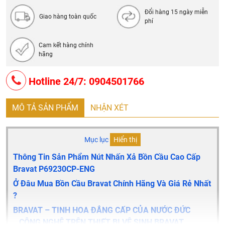
Đổi hàng 15 ngày miễn
Giao hàng toàn quốc
phí
Cam kết hàng chính
hãng
Hotline 24/7: 0904501766
MÔ TẢ SẢN PHẨM
NHẬN XÉT
Mục lục
Hiển thị
Thông Tin Sản Phẩm Nút Nhấn Xả Bồn Cầu Cao Cấp
Bravat P69230CP-ENG
Ở Đâu Mua Bồn Cầu Bravat Chính Hãng Và Giá Rẻ Nhất
?
BRAVAT – TINH HOA ĐẲNG CẤP CỦA NƯỚC ĐỨC
CÔNG NGHỆ TRÊN THIẾT BỊ VỆ SINH BRAVAT