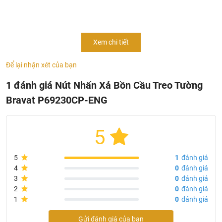
Thông tin sản phẩm nút nhấn xả bồn cầu cao cấp
Xem chi tiết
Bravat P69230CP-ENG
- Mode:
P69230CP-ENG
Để lại nhận xét của bạn
- Chủng loại: nút nhấn xả bồn cầu
1 đánh giá Nút Nhấn Xả Bồn Cầu Treo Tường
- Mạ: Chrome sáng bóng
Bravat P69230CP-ENG
- Kết hợp với két âm tường: CD009N, CD010N
- Chất liệu: nhựa ABS
- 2 chế độ xả
5
- Bề mặt kính hiện đại, sang trọng
- Nhập khẩu: Đức
5
1
đánh giá
- Thương hiệu: Bravat
4
0
đánh giá
3
0
đánh giá
2
0
đánh giá
1
0
đánh giá
Gửi đánh giá của bạn