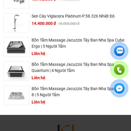
cư cao cấp như Estella Quận 2, Rivera Quận 10 Thành phố
Hồ Chí Minh; Starcity Lê Văn Lương, Hoàng Thành tower,
Sen Cây Viglacera Platinum P.58.326 Nhiệt Độ
Indochina Plaza Hà Nội.
14.400.000 đ
18.000.000 đ
CÔNG NGHỆ TRÊN THIẾT BỊ VỆ SINH BRAVAT
⏩ Sứ nung ở 1250 độ C
: là công nghệ nung nhiệt cao độc
Bồn Tắm Massage Jacuzzis Tây Ban Nha Spa Cube
Ergo | 5 Người Tắm
quyền của Bravat giúp sản phẩm có độ chịu tải cao, chỉ cần
Liên hệ
sử dụng mặt men mỏng với tỷ lệ hấp thụ nước rất nhỏ
(dưới 0,3%) khiến cho việc vệ sinh được dễ dàng và chống
Bồn Tắm Massage Jacuzzis Tây Ban Nha Spa
đóng cặn.
Quantum | 4 Người Tắm
Liên hệ
⏩ Ecotap
: Công nghệ điều chỉnh dòng xoáy độc quyền
mang lại trải nghiệm thư giãn và tiết kiệm nước.
Bồn Tắm Massage Jacuzzis Tây Ban Nha Spa Aqua
8 | 5 Người Tắm
⏩ Công nghệ tiết kiệm nước
: Sử dụng công nghệ sục khí
đặc biệt của Swiss Neoperl có tác dụng làm sạch và mềm
Liên hệ
độ cứng của nước, nâng cao tuổi thọ thiết bị cũng như tiết
kiệm tới 30% lượng nước.
⏩ Công nghệ vòi xoay đa chiều
: cho phép điều chỉnh phù