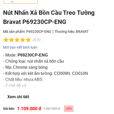
Nút Nhấn Xả Bồn Cầu Treo Tường
Bravat P69230CP-ENG
|
Mã sản phẩm: P69230CP-ENG
Thương hiệu:
BRAVAT
(5/5)
Mời bạn viết bình luận
- Mode:
P69230CP-ENG
- Chủng loại: nút nhấn xả bồn cầu
- Mạ: Chrome sáng bóng
- Kết hợp với két âm tường: CD009N, CD010N
- Chất liệu: nhựa ABS
- 2 chế độ xả
- Bề mặt kính hiện đại, sang trọng
Xem chi tiết
- Nhập khẩu: Đức
- Thương hiệu: Bravat
1.109.000 đ
Giá bán:
1.387.000 đ
-20%