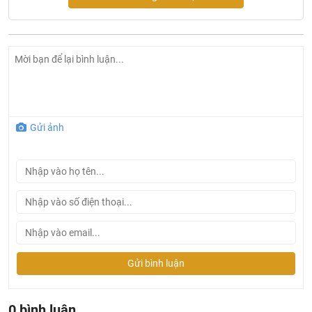
Gửi ảnh
Ở đâu mua bồn cầu Bravat chính hãng và giá rẻ nhất ?
Gửi bình luận
Khalinguyen.vn là đơn vị cung cấp sản phẩm
bồn cầu
Bravat
chính thức và chính hãng tại Việt Nam, chúng tôi
cam kết các sản phẩm
Bravat
được phân phối bởi
0 bình luận