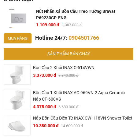
Khalinguyen.vn là chính hãng.
Hiện tại chúng tôi có rất nhiều
chương trình khuyến
Nút Nhấn Xả Bồn Cầu Treo Tường Bravat
P69230CP-ENG
mãi
hấp dẫn, để biết chi tiết vui lòng chat hoặc gọi điện
1.109.000 đ
vào hotline để được tư vấn chi tiết
1.387.000 đ
Hotline 24/7:
0904501766
MUA HÀNG
SẢN PHẨM BÁN CHẠY
Bồn Cầu 2 Khối INAX C-514VWN
3.373.000 đ
3.840.000 đ
BRAVAT – TINH HOA ĐẲNG CẤP CỦA NƯỚC ĐỨC
Bồn Cầu 1 Khối INAX AC-969VN-2 Aqua Ceramic
▶ Bravat là thương hiệu cao cấp các sản phẩm nhà tắm
Nắp CF-600VS
thuộc sở hữu của Roman Dietsche, một nhà cung cấp thiết
4.375.000 đ
6.680.000 đ
bị vệ sinh của Đức có bề dày lịch sử hơn 145 năm. Khởi
đầu từ một xưởng sản xuất gia đình tại vùng Black Forest,
Nắp Bồn Cầu Điện Tử INAX CW-H18VN Shower Toilet
Baden – Württemberg tây nam nước Đức vào năm 1873,
10.380.000 đ
14.600.000 đ
sau hơn 2 thế kỷ phát triển, đến nay Bravat đã trở thành một