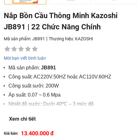
Nắp Bồn Cầu Thông Minh Kazoshi
JB891 | 22 Chức Năng Chính
|
Mã sản phẩm: JB891
Thương hiệu:
KAZOSHI
Mời bạn viết bình luận
Mã sản phẩm:
JB891
Công suất: AC220V.50HZ hoặc AC110V.60HZ
Công suất sưởi: 200W
Áp suất: 0.07 ~ 0.6 Mpa
Nhiệt độ nước: Dưới 40ºC – 3 mức độ
Nhiệt độ sưởi: 35ºC – 3 mức độ
Xem chi tiết
Dây nguồn: 1.5 m
Kích thước: 510*475*125 mm
13.400.000 đ
Giá bán: