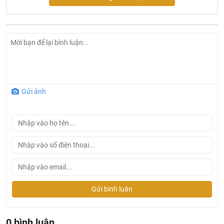
Nắp Bồn Cầu Thông Minh Kazoshi
Gửi ảnh
Thông tin của sản phẩm Nắp bồn cầu thông minh JB-
891
Các thông số kỹ thuật chính của sản phẩm
N
ắp bồn cầu
thông minh JB-891
:
Công suất: AC220V.50HZ hoặc AC110V.60HZ
Công suất sưởi: 200W
Gửi bình luận
Áp suất: 0.07 ~ 0.6 Mpa
Nhiệt độ nước: Dưới 40ºC – 3 mức độ
0 bình luận
Nhiệt độ sưởi: 35ºC – 3 mức độ