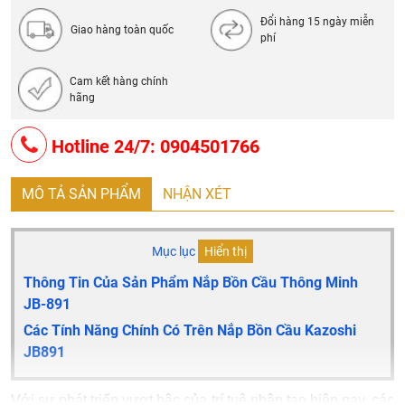
Trọng lượng: 6kg
Đổi hàng 15 ngày miễn
Giao hàng toàn quốc
phí
Cam kết hàng chính
hãng
Hotline 24/7: 0904501766
MÔ TẢ SẢN PHẨM
NHẬN XÉT
Mục lục
Hiển thị
Thông Tin Của Sản Phẩm Nắp Bồn Cầu Thông Minh
JB-891
Các Tính Năng Chính Có Trên Nắp Bồn Cầu Kazoshi
JB891
Với sự phát triển vượt bậc của trí tuệ nhân tạo hiện nay, các