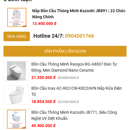
Dây nguồn: 1.5 m
Nắp Bồn Cầu Thông Minh Kazoshi JB891 | 22 Chức
Kích thước: 510*475*125
Năng Chính
13.400.000 đ
Trọng lượng: 6kg
Hotline 24/7:
0904501766
MUA HÀNG
SẢN PHẨM LIÊN QUAN
Bồn Cầu Thông Minh Rangos RG-A8007 Bán Tự
Động, Men Diamond Nano Ceramic
21.350.000 đ
30.500.000 đ
Bồn Cầu Inax AC-902/CW-KB22AVN Nắp Rửa Điện
Tử
18.854.000 đ
22.920.000 đ
Bồn Cầu Thông Minh Kazoshi JB771, Siêu Công
Nghệ UV Diệt Khuẩn
49.400.000 đ