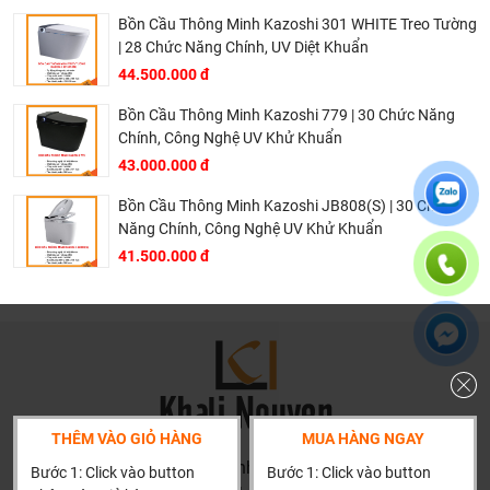
Bồn Cầu Thông Minh Kazoshi 301 WHITE Treo Tường
| 28 Chức Năng Chính, UV Diệt Khuẩn
44.500.000 đ
Bồn Cầu Thông Minh Kazoshi 779 | 30 Chức Năng
Chính, Công Nghệ UV Khử Khuẩn
43.000.000 đ
Bồn Cầu Thông Minh Kazoshi JB808(S) | 30 Chức
Mô Tả Nắp Bồn Cầu Thông Minh Kazoshi
Năng Chính, Công Nghệ UV Khử Khuẩn
Các tính năng chính có trên nắp bồn cầu Kazoshi
41.500.000 đ
JB891
THÊM VÀO GIỎ HÀNG
MUA HÀNG NGAY
HN: số 160 đường Văn Minh, Di Trạch, Hoài Đức, Hà Nội
Bước 1: Click vào button
Bước 1: Click vào button