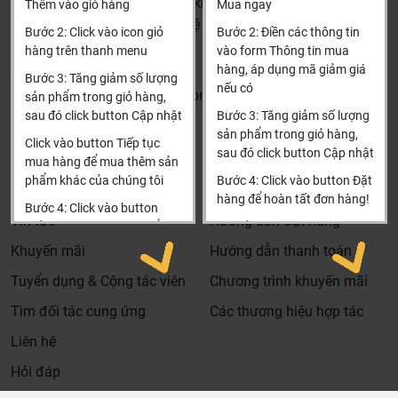
(Cách đại học công nghiệp 1 km)
Thêm vào giỏ hàng
Mua ngay
HCM và các tỉnh khác: Liên hệ hotline để được hướng dẫn
Bước 2: Click vào icon giỏ
Bước 2: Điền các thông tin
đặt hàng
hàng trên thanh menu
vào form Thông tin mua
Xin cảm ơn!
hàng, áp dụng mã giảm giá
Bước 3: Tăng giảm số lượng
nếu có
Khalinguyen.vn@gmail.com
sản phẩm trong giỏ hàng,
sau đó click button Cập nhật
Bước 3: Tăng giảm số lượng
0904501766
sản phẩm trong giỏ hàng,
Click vào button Tiếp tục
sau đó click button Cập nhật
Thông tin
Thông tin thêm
mua hàng để mua thêm sản
Chức Năng Nắp Bồn Cầu Thông Minh Kazoshi
phẩm khác của chúng tôi
Bước 4: Click vào button Đặt
Tìm đại lý & Hợp tác
Hướng dẫn mua hàng
hàng để hoàn tất đơn hàng!
Tại Khali Nguyễn, chúng tôi cam kết:
Bước 4: Click vào button
Tin tức
Hướng dẫn đặt hàng
Tiến hành thanh toán để
Xin cảm ơn khách hàng!!!
Cam kết 100% sản phẩm chính hãng, nếu phát hiện ra
thanh toán đơn hàng của
Khuyến mãi
Hướng dẫn thanh toán
hàng giả hàng nhái hoàn tiền 200%.
bạn.
Tuyển dụng & Cộng tác viên
Chương trình khuyến mãi
Sản phẩm được Khali Nguyễn lựa chọn bán là những
Xin cảm ơn khách hàng!!!
sản phẩm có chất lượng phù hợp với giá thành và đã bán
Tìm đối tác cung ứng
Các thương hiệu hợp tác
là phải có trách nhiệm với hàng hóa và khách hàng!
Liên hệ
Bán hàng có tâm: Chúng tôi mong muốn được tư vấn
Hỏi đáp
khách hàng chọn được những sản phẩm phù hợp và
thích hợp để hạn chế được những phiền phức khách