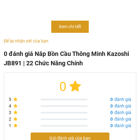
thiết bị công nghệ ngày càng trở nên đa dạng và hiện
đại.
Nắp bồn cầu thông minh
là một trong những sản
phẩm công nghệ nâng cao đời sống sinh hoạt không thể
Xem chi tiết
không nhắc đến. Cùng tìm hiểu kỹ hơn về sản phẩm
N
ắp
bồn cầu thông minh
JB-891
của KAZOSHI Việt Nam qua
Để lại nhận xét của bạn
bài viết dưới đây nhé!
0 đánh giá Nắp Bồn Cầu Thông Minh Kazoshi
JB891 | 22 Chức Năng Chính
0
5
0
đánh giá
4
0
đánh giá
3
0
đánh giá
2
0
đánh giá
1
0
đánh giá
Gửi đánh giá của bạn