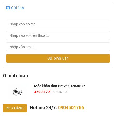
Gửi ảnh
Gửi bình luận
0 bình luận
Móc khăn đơn Bravat D7830CP
469.817 đ
602.329 đ
Hotline 24/7:
0904501766
MUA HÀNG