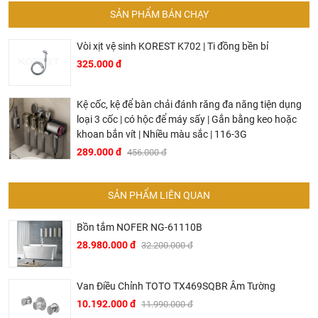
SẢN PHẨM BÁN CHẠY
Vòi xịt vệ sinh KOREST K702 | Ti đồng bền bỉ
325.000 đ
Kệ cốc, kệ để bàn chải đánh răng đa năng tiện dụng
loại 3 cốc | có hộc để máy sấy | Gắn bằng keo hoặc
khoan bắn vít | Nhiều màu sắc | 116-3G
289.000 đ
456.000 đ
SẢN PHẨM LIÊN QUAN
Bồn tắm NOFER NG-61110B
28.980.000 đ
32.200.000 đ
Van Điều Chỉnh TOTO TX469SQBR Âm Tường
10.192.000 đ
11.990.000 đ