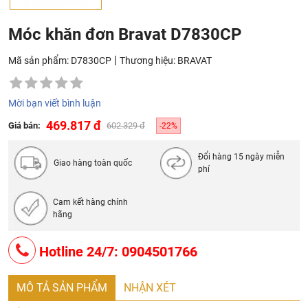
Móc khăn đơn Bravat D7830CP
|
Mã sản phẩm: D7830CP
Thương hiệu:
BRAVAT
Mời bạn viết bình luận
469.817 đ
Giá bán:
602.329 đ
-22%
Đổi hàng 15 ngày miễn
Giao hàng toàn quốc
phí
Cam kết hàng chính
hãng
Hotline 24/7: 0904501766
MÔ TẢ SẢN PHẨM
NHẬN XÉT