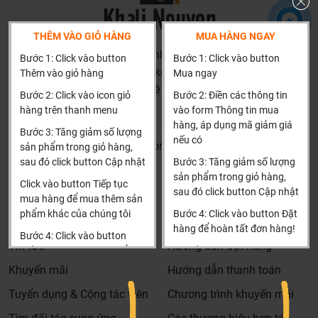
THÊM VÀO GIỎ HÀNG
MUA HÀNG NGAY
HN: số 160 đường Văn Minh, Di Trạch, Hoài Đức, Hà Nội
Bước 1: Click vào button
Bước 1: Click vào button
(Cách đại học công nghiệp 1 km)
Thêm vào giỏ hàng
Mua ngay
HCM và các tỉnh khác: Liên hệ hotline để được hướng dẫn
Bước 2: Click vào icon giỏ
Bước 2: Điền các thông tin
đặt hàng
hàng trên thanh menu
vào form Thông tin mua
Xin cảm ơn!
hàng, áp dụng mã giảm giá
Bước 3: Tăng giảm số lượng
nếu có
Khalinguyen.vn@gmail.com
sản phẩm trong giỏ hàng,
sau đó click button Cập nhật
Bước 3: Tăng giảm số lượng
0904501766
sản phẩm trong giỏ hàng,
Click vào button Tiếp tục
sau đó click button Cập nhật
Thông tin
Thông tin thêm
mua hàng để mua thêm sản
phẩm khác của chúng tôi
Bước 4: Click vào button Đặt
Tìm đại lý & Hợp tác
Hướng dẫn mua hàng
hàng để hoàn tất đơn hàng!
Bước 4: Click vào button
Tin tức
Hướng dẫn đặt hàng
Tiến hành thanh toán để
Xin cảm ơn khách hàng!!!
thanh toán đơn hàng của
Khuyến mãi
Hướng dẫn thanh toán
bạn.
Tuyển dụng & Cộng tác viên
Chương trình khuyến mãi
Xin cảm ơn khách hàng!!!