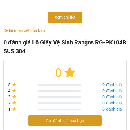
Chất liệu: SUS 304
Thiết kế tân cổ điển, hiện đại, sang trọng.
Xem chi tiết
Sản phẩm nằm trong bộ phụ kiện gương cao cấp Rangos
RG-PK1B
Để lại nhận xét của bạn
0 đánh giá Lô Giấy Vệ Sinh Rangos RG-PK104B
Một số hình ảnh lô giấy vệ sinh Rangos
RG-PK104B
SUS 304
0
5
0
đánh giá
4
0
đánh giá
3
0
đánh giá
2
0
đánh giá
1
0
đánh giá
Gửi đánh giá của bạn