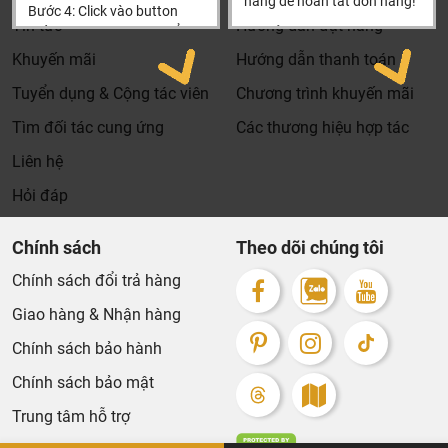
hàng để hoàn tất đơn hàng!
Bước 4: Click vào button
Tin tức
Hướng dẫn đặt hàng
Tiến hành thanh toán để
Xin cảm ơn khách hàng!!!
thanh toán đơn hàng của
Khuyến mãi
Hướng dẫn thanh toán
bạn.
Tuyển dụng & Cộng tác viên
Chương trình khuyến mãi
Xin cảm ơn khách hàng!!!
Tìm đối tác cung ứng
Các thương hiệu hợp tác
Liên hệ
Hỏi đáp
Chính sách
Theo dõi chúng tôi
Chính sách đổi trả hàng
Giao hàng & Nhận hàng
Chính sách bảo hành
Chính sách bảo mật
Trung tâm hỗ trợ