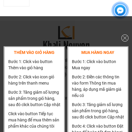
Khali Nguyễn - Tri kỷ của ngôi nhà bạn!
THÊM VÀO GIỎ HÀNG
MUA HÀNG NGAY
HN: số 160 đường Văn Minh, Di Trạch, Hoài Đức, Hà Nội
Bước 1: Click vào button
Bước 1: Click vào button
(Cách đại học công nghiệp 1 km)
Thêm vào giỏ hàng
Mua ngay
HCM và các tỉnh khác: Liên hệ hotline để được hướng dẫn
Bước 2: Click vào icon giỏ
Bước 2: Điền các thông tin
đặt hàng
hàng trên thanh menu
vào form Thông tin mua
Xin cảm ơn!
hàng, áp dụng mã giảm giá
Bước 3: Tăng giảm số lượng
nếu có
Khalinguyen.vn@gmail.com
sản phẩm trong giỏ hàng,
sau đó click button Cập nhật
Bước 3: Tăng giảm số lượng
0904501766
sản phẩm trong giỏ hàng,
Click vào button Tiếp tục
sau đó click button Cập nhật
Thông tin
Thông tin thêm
mua hàng để mua thêm sản
phẩm khác của chúng tôi
Bước 4: Click vào button Đặt
Tìm đại lý & Hợp tác
Hướng dẫn mua hàng