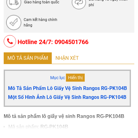
Giao hàng toàn quốc
phí
Cam kết hàng chính
hãng
Hotline 24/7: 0904501766
MÔ TẢ SẢN PHẨM
NHẬN XÉT
Mục lục
Hiển thị
Mô Tả Sản Phẩm Lô Giấy Vệ Sinh Rangos
RG-PK104B
Một Số Hình Ảnh Lô Giấy Vệ Sinh Rangos
RG-PK104B
Mô tả sản phẩm lô giấy vệ sinh Rangos
RG-PK104B
Mã sản phẩm:
RG-PK104B
Loại sản phẩm: Lô giấy vệ sinh Rangos