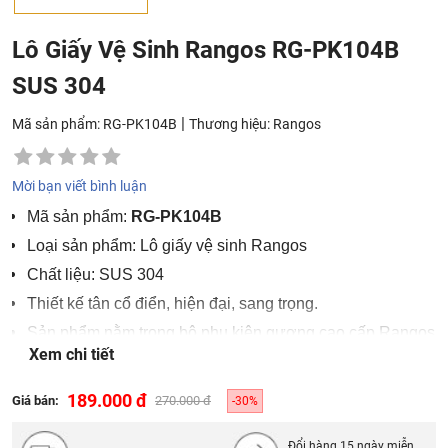
Lô Giấy Vệ Sinh Rangos RG-PK104B
SUS 304
|
Mã sản phẩm: RG-PK104B
Thương hiệu:
Rangos
Mời bạn viết bình luận
Mã sản phẩm:
RG-PK104B
Loại sản phẩm: Lô giấy vệ sinh Rangos
Chất liệu: SUS 304
Thiết kế tân cổ điển, hiện đại, sang trọng.
Sản phẩm nằm trong bộ phụ kiện gương cao cấp Rangos
Xem chi tiết
RG-PK1B
189.000 đ
Giá bán:
270.000 đ
-30%
Đổi hàng 15 ngày miễn