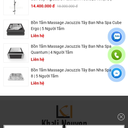
trị với khách hàng, điều đó giúp chúng tôi là đơn vị có giá
14.400.000 đ
18.000.000 đ
bán tốt nhất trong thị trường so với sản phẩm + dịch vụ
mà khách hàng nhận được. Bời vì Khali Nguyễn muốn
Bồn Tắm Massage Jacuzzis Tây Ban Nha Spa Cube
trở thành tri kỷ của ngôi nhà bạn.
Ergo | 5 Người Tắm
Liên hệ
Bồn Tắm Massage Jacuzzis Tây Ban Nha Spa
Quantum | 4 Người Tắm
Liên hệ
Bồn Tắm Massage Jacuzzis Tây Ban Nha Spa Aqua
8 | 5 Người Tắm
Liên hệ
Dịch vụ riêng của Khali Nguyễn dành cho khách hàng:
Khảo sát công trình, để hỗ trợ khách hàng chọn sản
phẩm đúng và phù hợp cũng như đưa ra các lời