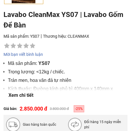
Lavabo CleanMax YS07 | Lavabo Gốm
Để Bàn
|
Mã sản phẩm: YS07
Thương hiệu:
CLEANMAX
Mời bạn viết bình luận
Mã sản phẩm:
YS07
Trọng lượng: <12kg / chiếc.
Trán men, hoa văn đá tự nhiên
Kích thước: Ðường kính phủ bì 400mm x 140mm x
Xem chi tiết
600mm
2.850.000 đ
Giá bán:
3.800.000 đ
-25%
Đổi hàng 15 ngày miễn
Giao hàng toàn quốc
phí