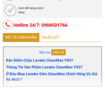
Cam kết hàng chính
hãng
Hotline 24/7: 0904501766
MÔ TẢ SẢN PHẨM
NHẬN XÉT
Mục lục
Hiển thị
Đặc Điểm Chậu Lavabo CleanMax YS07
Thông Tin Sản Phẩm Lavabo CleanMax YS07
Ở Đâu Mua Lavabo Gốm CleanMax Chính Hãng Và Giá
Rẻ Nhất ?
Đặc điểm chậu lavabo CleanMax YS07
Thiết kế theo phong cách châu Âu hiện đại và sang trọng