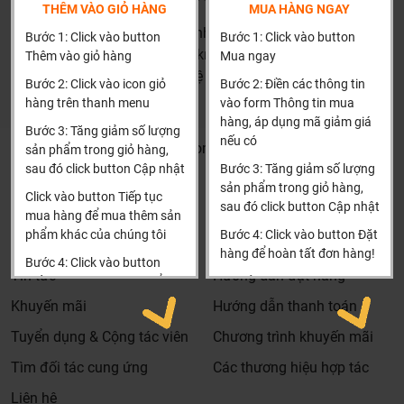
THÊM VÀO GIỎ HÀNG
MUA HÀNG NGAY
khuyên, chú ý, hoặc chỉ ra các vấn khổng ổn nếu có
HN: số 160 đường Văn Minh, Di Trạch, Hoài Đức, Hà Nội
Bước 1: Click vào button
Bước 1: Click vào button
hoàn toàn miễn phí.
(Cách đại học công nghiệp 1 km)
Thêm vào giỏ hàng
Mua ngay
Bảo trì sản phẩm lên tới 5 năm, tặng các phụ kiện hao
HCM và các tỉnh khác: Liên hệ hotline để được hướng dẫn
Bước 2: Click vào icon giỏ
Bước 2: Điền các thông tin
mòn và thay thế miễn phí.
đặt hàng
hàng trên thanh menu
vào form Thông tin mua
Bảo trì kiểm tra sản phẩm trước khi hết hạn bảo hành
Xin cảm ơn!
hàng, áp dụng mã giảm giá
Bước 3: Tăng giảm số lượng
kể cả sản phẩm có lên đên 5 năm hay 10 năm bảo
nếu có
Khalinguyen.vn@gmail.com
sản phẩm trong giỏ hàng,
hành miễn phí, Khali Nguyễn sẽ liên hệ để bảo trì và
sau đó click button Cập nhật
Bước 3: Tăng giảm số lượng
0904501766
kiểm tra khi đến hạn, khách hàng không phải ghi nhớ
sản phẩm trong giỏ hàng,
Click vào button Tiếp tục
hay lưu thông tin gì cả.
sau đó click button Cập nhật
Thông tin
Thông tin thêm
mua hàng để mua thêm sản
Khali Nguyễn - Tri kỷ của ngôi nhà bạn!
phẩm khác của chúng tôi
Bước 4: Click vào button Đặt
Tìm đại lý & Hợp tác
Hướng dẫn mua hàng
hàng để hoàn tất đơn hàng!
Bước 4: Click vào button
Tin tức
Hướng dẫn đặt hàng
Tiến hành thanh toán để
Xin cảm ơn khách hàng!!!
thanh toán đơn hàng của
Khuyến mãi
Hướng dẫn thanh toán
bạn.
Tuyển dụng & Cộng tác viên
Chương trình khuyến mãi
Xin cảm ơn khách hàng!!!
Tìm đối tác cung ứng
Các thương hiệu hợp tác
Liên hệ