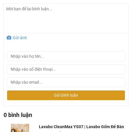
Gửi ảnh
Gửi bình luận
Thông tin sản phẩm lavabo CleanMax YS07
Tên sản phẩm:
Chậu lavabo CleanMax
0 bình luận
Trọng lượng: <12kg / chiếc.
Lavabo CleanMax YS07 | Lavabo Gốm Để Bàn
Tráng men, vẽ hoa văn nghệ thuật.