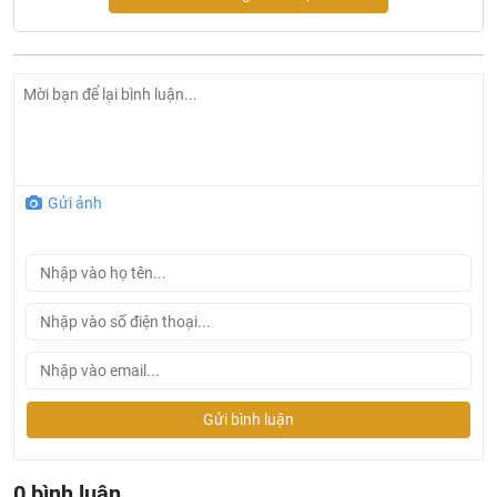
Thiết bị vệ sinh Korest là một thương hiệu uy tín, tin cậy
với hệ thống đại lý rộng khắp cả nước. Bạn có thể lựa
chọn sản phẩm tại cửa hàng gần nơi bạn sống và làm
việc.
Dịch vụ tư vấn, bảo hành chuyên nghiệp, nhiệt thành, chu
đáo giúp bạn hài lòng.
Sản phẩm có độ bền cao, thách thức môi trường khắc
Gửi ảnh
nghiệt của vùng miền.
Sản phẩm sử dụng tốt trên các nguồn nước sinh hoạt
khác nhau.
Hiện sản phẩm đang được phân phối chính hãng tại
Khali Nguyen
Gửi bình luận
0 bình luận