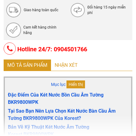
vực phía Bắc
Đổi hàng 15 ngày miễn
Giao hàng toàn quốc
phí
Cam kết hàng chính
hãng
Hotline 24/7: 0904501766
MÔ TẢ SẢN PHẨM
NHẬN XÉT
Mục lục
Hiển thị
Đặc Điểm Của Két Nước Bồn Cầu Âm Tường
BKR9800WPK
Tại Sao Bạn Nên Lựa Chọn Két Nước Bàn Cầu Âm
Tường BKR9800WPK Của Korest?
Bản Vẽ Kỹ Thuật Két Nước Âm Tường
Korest
BKR9800WPK