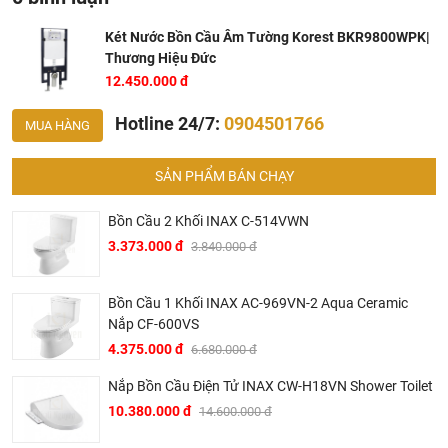
Két Nước Bồn Cầu Âm Tường Korest BKR9800WPK|
Thương Hiệu Đức
12.450.000 đ
Hotline 24/7:
0904501766
MUA HÀNG
SẢN PHẨM BÁN CHẠY
Bồn Cầu 2 Khối INAX C-514VWN
3.373.000 đ
3.840.000 đ
Bồn Cầu 1 Khối INAX AC-969VN-2 Aqua Ceramic
Nắp CF-600VS
4.375.000 đ
6.680.000 đ
Nắp Bồn Cầu Điện Tử INAX CW-H18VN Shower Toilet
10.380.000 đ
14.600.000 đ