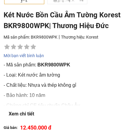
Két Nước Bồn Cầu Âm Tường Korest
BKR9800WPK| Thương Hiệu Đức
|
Mã sản phẩm: BKR9800WPK
Thương hiệu:
Korest
Mời bạn viết bình luận
- Mã sản phẩm:
BKR9800WPK
- Loại: Két nước âm tường
- Chất liệu: Nhựa và thép không gỉ
- Bảo hành: 10 năm
- Chứng chỉ CE tiêu chuẩn Châu Âu
Xem chi tiết
- Chứng nhận sản phẩm WaterMark bảo vệ sức khỏe và an
toàn cộng đồng
12.450.000 đ
Giá bán:
Sản phẩm được phân phối tại các tỉnh thành thuộc khu