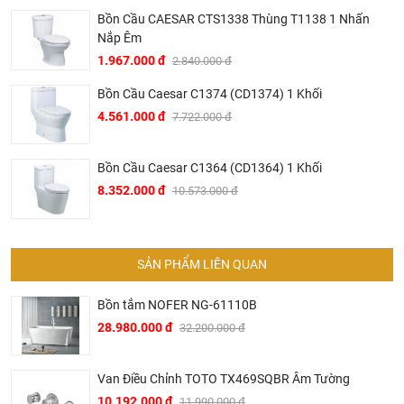
Bồn Cầu CAESAR CTS1338 Thùng T1138 1 Nhấn
Nắp Êm
1.967.000 đ
2.840.000 đ
Bồn Cầu Caesar C1374 (CD1374) 1 Khối
4.561.000 đ
7.722.000 đ
Bồn Cầu Caesar C1364 (CD1364) 1 Khối
8.352.000 đ
10.573.000 đ
SẢN PHẨM LIÊN QUAN
Bản vẽ kỹ thuật két nước âm tường
Bồn tắm NOFER NG-61110B
Korest
BKR9800WPK
28.980.000 đ
32.200.000 đ
Van Điều Chỉnh TOTO TX469SQBR Âm Tường
10.192.000 đ
11.990.000 đ