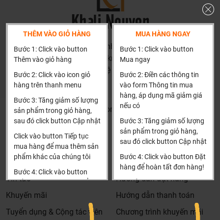
THÊM VÀO GIỎ HÀNG
MUA HÀNG NGAY
HN: số 160 đường Văn Minh, Di Trạch, Hoài Đức, Hà Nội
Bước 1: Click vào button
Bước 1: Click vào button
(Cách đại học công nghiệp 1 km)
Thêm vào giỏ hàng
Mua ngay
HCM và các tỉnh khác: Liên hệ hotline để được hướng dẫn
Bước 2: Click vào icon giỏ
Bước 2: Điền các thông tin
đặt hàng
hàng trên thanh menu
vào form Thông tin mua
Xin cảm ơn!
hàng, áp dụng mã giảm giá
Bước 3: Tăng giảm số lượng
nếu có
Khalinguyen.vn@gmail.com
sản phẩm trong giỏ hàng,
sau đó click button Cập nhật
Bước 3: Tăng giảm số lượng
0904501766
sản phẩm trong giỏ hàng,
Click vào button Tiếp tục
sau đó click button Cập nhật
Thông tin
Thông tin thêm
mua hàng để mua thêm sản
phẩm khác của chúng tôi
Bước 4: Click vào button Đặt
Tìm đại lý & Hợp tác
Hướng dẫn mua hàng
hàng để hoàn tất đơn hàng!
Bước 4: Click vào button
Tin tức
Hướng dẫn đặt hàng
Tiến hành thanh toán để
Xin cảm ơn khách hàng!!!
thanh toán đơn hàng của
Khuyến mãi
Hướng dẫn thanh toán
bạn.
Tuyển dụng & Cộng tác viên
Chương trình khuyến mãi
Xin cảm ơn khách hàng!!!